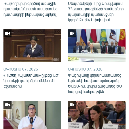
Կաթողիկոսի գործով առաջին
Սեպտեմբերի 1-ից Մոսկվայում
English
դատական նիստն ավարտվեց
ՀՀ քաղաքացիների համար նոր
դատավորի ինքնաբացարկով
պարտադիր պահանջներ
Русский
կգործեն. ինչ է փոխվում
ՀԵՏԵՎԵՔ ՄԵԶ
ՕԳՈՍՏՈՍ 07, 2026
ՕԳՈՍՏՈՍ 07, 2026
«Ազատության» բոլոր կայքերը
«Ուժեղ Հայաստան»-ը լքեց ԱԺ
Փաշինյանը վերահաստատեց
նիստերի դահլիճը և մեկնում է
Երևանի հավատարմությունը
Էջմիածին
ԵԱՏՄ-ին, կրկին բացառեց ԵՄ
հարցով հանրաքվեն