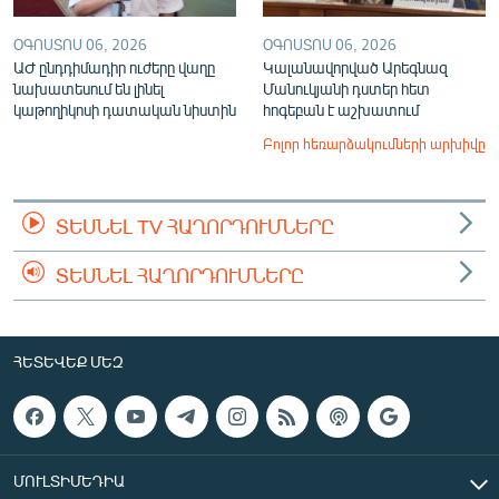
ՕԳՈՍՏՈՍ 06, 2026
ՕԳՈՍՏՈՍ 06, 2026
ԱԺ ընդդիմադիր ուժերը վաղը
Կալանավորված Արեգնազ
նախատեսում են լինել
Մանուկյանի դստեր հետ
կաթողիկոսի դատական նիստին
հոգեբան է աշխատում
Բոլոր հեռարձակումների արխիվը
ՏԵՍՆԵԼ TV ՀԱՂՈՐԴՈՒՄՆԵՐԸ
ՏԵՍՆԵԼ ՀԱՂՈՐԴՈՒՄՆԵՐԸ
ՀԵՏԵՎԵՔ ՄԵԶ
ՄՈՒԼՏԻՄԵԴԻԱ