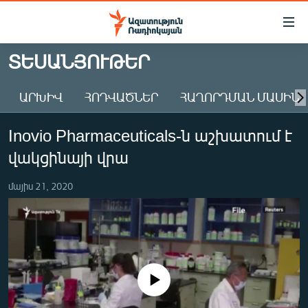
Մատչելիության
հղումներ
Անցնել
ՏԵՍԱՆՅՈՒԹԵՐ
հիմնական
ԱԶԱՏՈՒԹՅՈՒՆ TV
բովանդակությանը
ԱՐԽԻՎ
ՀՈԴՎԱԾՆԵՐ
ՀԱՂՈՐԴՄԱՆ ՄԱՍԻՆ
ՀԱՅԱՍՏԱՆ
Անցնել
հիմնական
ՔԱՂԱՔԱԿԱՆ
Inovio Pharmaceuticals-ն աշխատում է
մենյուին
ԸՆՏՐՈՒԹՅՈՒՆՆԵՐ 2026
Որոնում
վակցինայի վրա
ԻՐԱՎՈՒՆՔ
մայիս 21, 2020
ՀԱՍԱՐԱԿՈՒԹՅՈՒՆ
ՏՆՏԵՍՈՒԹՅՈՒՆ
ՂԱՐԱԲԱՂ
ՊԱՏԵՐԱԶՄԻ 6 ՇԱԲԱԹՆԵՐԸ
No media source currently available
ՏԱՐԱԾԱՇՐՋԱՆ