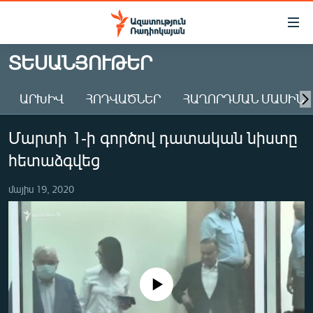
Մատչելիության
հղումներ
Անցնել
ՏԵՍԱՆՅՈՒԹԵՐ
հիմնական
ԱԶԱՏՈՒԹՅՈՒՆ TV
բովանդակությանը
ԱՐԽԻՎ
ՀՈԴՎԱԾՆԵՐ
ՀԱՂՈՐԴՄԱՆ ՄԱՍԻՆ
ՀԱՅԱՍՏԱՆ
Անցնել
հիմնական
ՔԱՂԱՔԱԿԱՆ
Մարտի 1-ի գործով դատական նիստը
մենյուին
ԸՆՏՐՈՒԹՅՈՒՆՆԵՐ 2026
Որոնում
հետաձգվեց
ԻՐԱՎՈՒՆՔ
մայիս 19, 2020
ՀԱՍԱՐԱԿՈՒԹՅՈՒՆ
ՏՆՏԵՍՈՒԹՅՈՒՆ
ՂԱՐԱԲԱՂ
ՊԱՏԵՐԱԶՄԻ 6 ՇԱԲԱԹՆԵՐԸ
No media source currently available
ՏԱՐԱԾԱՇՐՋԱՆ