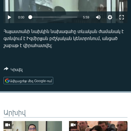
ՄԻՋԱԶԳԱՅԻՆ
ՄՇԱԿՈՒՅԹ
Auto
0:00
5:59
ՍՊՈՐՏ
270p
Հայաստանի նախկին նախագահը տևական ժամանակ է
ՄԵԿՆԱԲԱՆՈՒԹՅՈՒՆ
գտնվում է Իզմիրլյան բժշկական կենտրոնում, անցած
360p
շաբաթ է վիրահատվել։
ՏՏ ԵՒ ԻՆՏԵՐՆԵՏ
480p
ԿՈՐՈՆԱՎԻՐՈՒՍ
Auto
270p
360p
480p
ԱՐԽԻՎ
Կիսվել
ՏԵՍԱՆՅՈՒԹԵՐ
Ավելացրեք մեզ Google-ում
ԲԱՆԱՎԵՃ
ՁԳՏԵԼՈՎ ԼԱՎԱԳՈՒՅՆԻՆ
ՓՈԴՔԱՍԹ
Արխիվ
Հայերեն