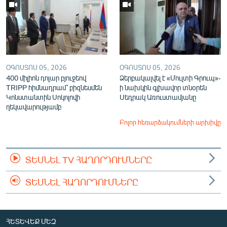
ՕԳՈՍՏՈՍ 05, 2026
ՕԳՈՍՏՈՍ 05, 2026
400 միլիոն դոլար բյուջեով
Ձերբակալվել է «Մուլտի Գրուպ»-
TRIPP հիմնադրամ՝ բիզնեսմեն
ի նախկին գլխավոր տնօրեն
Կոնստանտին Սոկոլովի
Սեդրակ Առուստամյանը
ղեկավարությամբ
Բոլոր հեռարձակումների արխիվը
ՏԵՍՆԵԼ TV ՀԱՂՈՐԴՈՒՄՆԵՐԸ
ՏԵՍՆԵԼ ՀԱՂՈՐԴՈՒՄՆԵՐԸ
ՀԵՏԵՎԵՔ ՄԵԶ