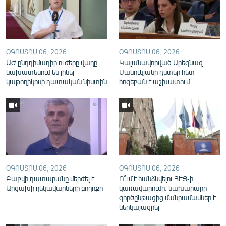
English
Русский
ՕԳՈՍՏՈՍ 06, 2026
ՕԳՈՍՏՈՍ 06, 2026
ՀԵՏԵՎԵՔ ՄԵԶ
ԱԺ ընդդիմադիր ուժերը վաղը
Կալանավորված Արեգնազ
նախատեսում են լինել
Մանուկյանի դստեր հետ
կաթողիկոսի դատական նիստին
հոգեբան է աշխատում
«Ազատության» բոլոր կայքերը
ՕԳՈՍՏՈՍ 06, 2026
ՕԳՈՍՏՈՍ 06, 2026
Բաքվի դատարանը մերժել է
Ո՞ւմ է հանձնվելու ՀԷՑ-ի
Արցախի ղեկավարների բողոքը
կառավարումը. նախարարը
գործընթացից մանրամասներ է
ներկայացրել