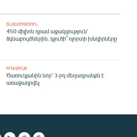
ՏՆՏԵՍՈՒԹՅՈՒՆ
450 միլիոն դրամ աջակցություն՝
ձկնաբույծներին. կլուծի՞ ոլորտի խնդիրները
ԻՐԱՎՈՒՆՔ
Ծառուկյանին նոր՝ 3-րդ մեղադրանքն է
առաջադրվել