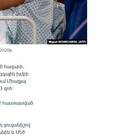
2020թ.
00 հազարի,
ազգային խմբի
ւմ Միացյալ
3 զոհ:
52 հաստատված
դ ցուցանիշով
անին և Մեծ