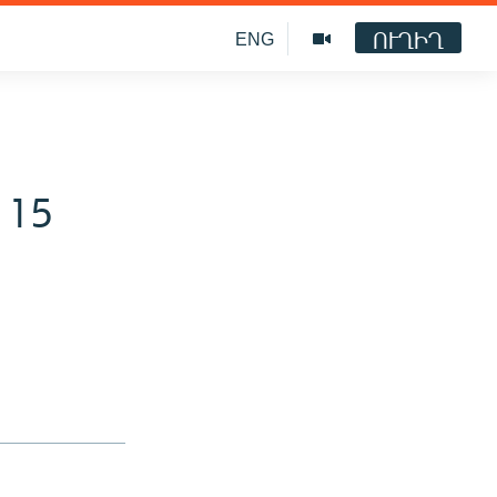
ՈՒՂԻՂ
ENG
 15