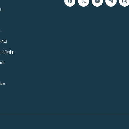
ն
ն
յուն
 խնդիր
ան
նետ