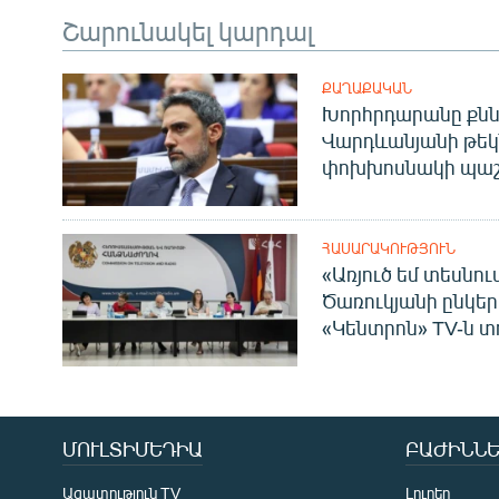
Շարունակել կարդալ
ՔԱՂԱՔԱԿԱՆ
Խորհրդարանը քնն
Վարդևանյանի թեկ
փոխխոսնակի պաշ
ՀԱՍԱՐԱԿՈՒԹՅՈՒՆ
«Առյուծ եմ տեսնու
Ծառուկյանի ընկեր
«Կենտրոն» TV-ն տ
ՄՈՒԼՏԻՄԵԴԻԱ
ԲԱԺԻՆՆԵ
Ազատություն TV
Լուրեր