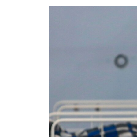
ՄԻՋԱԶԳԱՅԻՆ
ՄՇԱԿՈՒՅԹ
ՍՊՈՐՏ
ՄԵԿՆԱԲԱՆՈՒԹՅՈՒՆ
ՏՏ ԵՒ ԻՆՏԵՐՆԵՏ
ԿՈՐՈՆԱՎԻՐՈՒՍ
ԱՐԽԻՎ
ՏԵՍԱՆՅՈՒԹԵՐ
ԲԱՆԱՎԵՃ
ՁԳՏԵԼՈՎ ԼԱՎԱԳՈՒՅՆԻՆ
ՓՈԴՔԱՍԹ