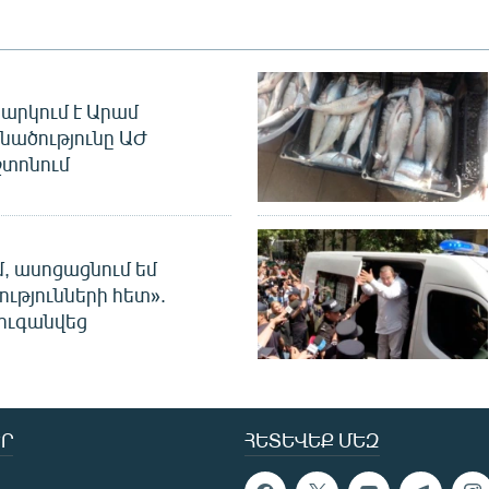
արկում է Արամ
նածությունը ԱԺ
տոնում
մ, ասոցացնում եմ
ությունների հետ».
ուգանվեց
Ր
ՀԵՏԵՎԵՔ ՄԵԶ