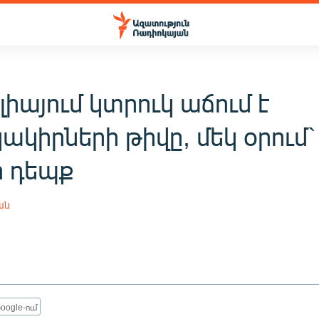
իայում կտրուկ աճում է
կիրների թիվը, մեկ օրում`
 դեպք
ան
oogle-ում