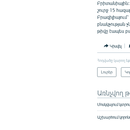
Բրիտանիային:
շուրջ 15 հազա
Բրազիլիայում
բնակչության 
թիվը էապես բա
Կիսվել
Հոդվածը կարող եք
Լուրեր
Կո
Առնչվող 
Մոսկվայում կտրու
Աշխարհում կորոն