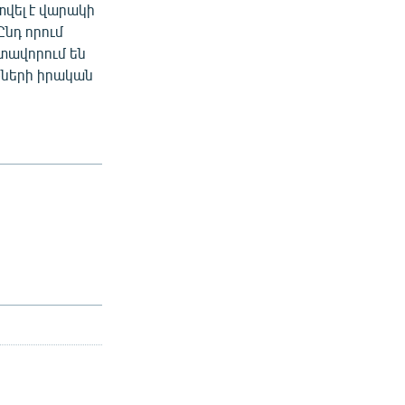
վել է վարակի
Ընդ որում
տավորում են
ծների իրական