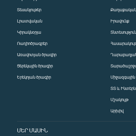
Տեսանյութեր
Քաղաքակա
Լրատվական
Իրավունք
Կիրակնօրյա
Տնտեսությու
Ռադիոծրագրեր
Հասարակութ
Առավոտյան ծրագիր
Ղարաբաղյան
Ցերեկային ծրագիր
Տարածաշրջ
Հայերեն
Երեկոյան ծրագիր
Միջազգային
English
ՏՏ և Ինտեր
Русский
Մշակույթ
ՀԵՏԵՎԵՔ ՄԵԶ
Արխիվ
ՄԵՐ ՄԱՍԻՆ