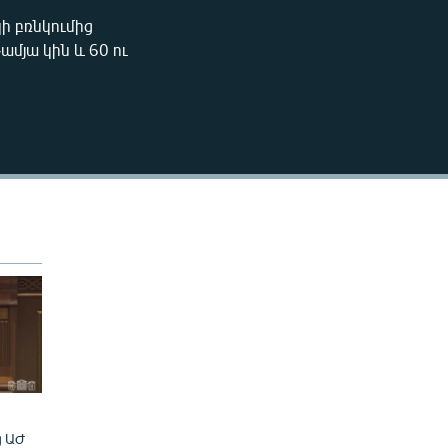
270p
ի բռնկումից
EMBED
ամյա կին և 60 ու
360p
480p
480p
ց ԱԺ