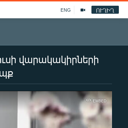
ՈՒՂԻՂ
ENG
ուսի վարակակիրների
եպք
EMBED