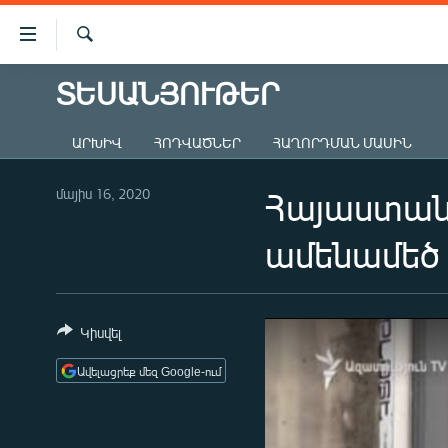
Մատչելիության
հղումներ
Որոնում
Անցնել
ՏԵՍԱՆՅՈՒԹԵՐ
ԱԶԱՏՈՒԹՅՈՒՆ TV
հիմնական
բովանդակությանը
ՀԱՅԱՍՏԱՆ
ԱՐԽԻՎ
ՀՈԴՎԱԾՆԵՐ
ՀԱՂՈՐԴՄԱՆ ՄԱՍԻՆ
Անցնել
ՔԱՂԱՔԱԿԱՆ
հիմնական
մենյուին
մայիս 16, 2020
Հայաստանո
ԸՆՏՐՈՒԹՅՈՒՆՆԵՐ 2026
Որոնում
ԻՐԱՎՈՒՆՔ
ամենամեծ 
ՀԱՍԱՐԱԿՈՒԹՅՈՒՆ
ՏՆՏԵՍՈՒԹՅՈՒՆ
Կիսվել
ՂԱՐԱԲԱՂ
Ավելացրեք մեզ Google-ում
ՊԱՏԵՐԱԶՄԻ 6 ՇԱԲԱԹՆԵՐԸ
ՏԱՐԱԾԱՇՐՋԱՆ