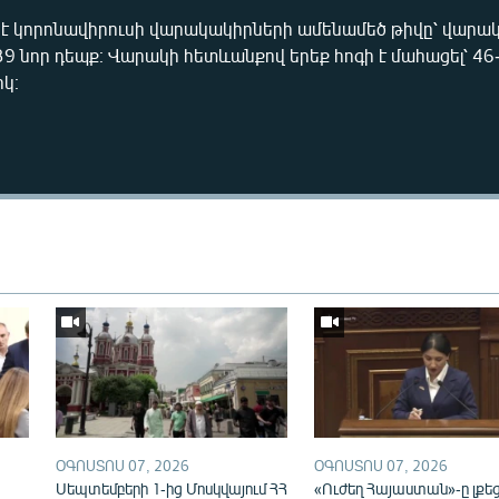
 է կորոնավիրուսի վարակակիրների ամենամեծ թիվը՝ վարակ
239 նոր դեպք։ Վարակի հետևանքով երեք հոգի է մահացել՝ 46-
կ։
Auto
270p
360p
ՕԳՈՍՏՈՍ 07, 2026
ՕԳՈՍՏՈՍ 07, 2026
ն
Սեպտեմբերի 1-ից Մոսկվայում ՀՀ
«Ուժեղ Հայաստան»-ը լքե