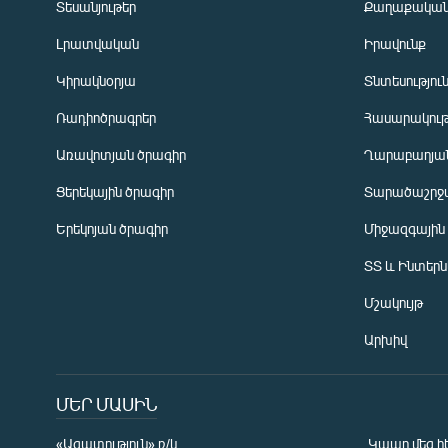
Տեսանյութեր
Քաղաքակա
Լրատվական
Իրավունք
Կիրակնօրյա
Տնտեսությու
Ռադիոծրագրեր
Հասարակութ
Առավոտյան ծրագիր
Ղարաբաղյան
Ցերեկային ծրագիր
Տարածաշրջ
Հայերեն
Երեկոյան ծրագիր
Միջազգային
English
ՏՏ և Ինտեր
Русский
Մշակույթ
ՀԵՏԵՎԵՔ ՄԵԶ
Արխիվ
ՄԵՐ ՄԱՍԻՆ
«Ազատություն» ռ/կ
Կապը մեզ հ