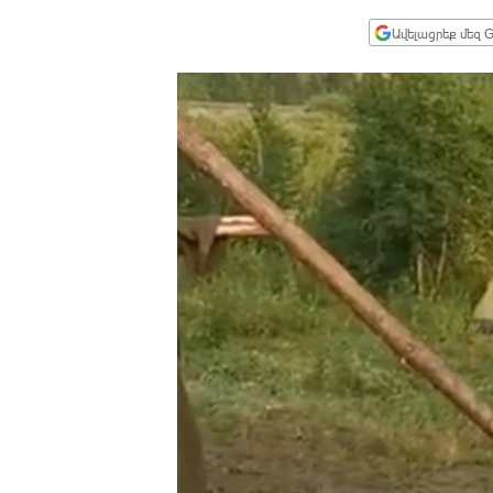
ՄԻՋԱԶԳԱՅԻՆ
Ավելացրեք մեզ G
ՄՇԱԿՈՒՅԹ
ՍՊՈՐՏ
ՄԵԿՆԱԲԱՆՈՒԹՅՈՒՆ
ՏՏ ԵՒ ԻՆՏԵՐՆԵՏ
ԿՈՐՈՆԱՎԻՐՈՒՍ
ԱՐԽԻՎ
ՏԵՍԱՆՅՈՒԹԵՐ
ԲԱՆԱՎԵՃ
ՁԳՏԵԼՈՎ ԼԱՎԱԳՈՒՅՆԻՆ
ՓՈԴՔԱՍԹ