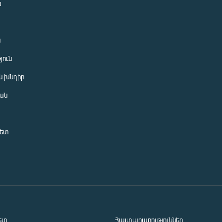
ն
ն
յուն
 խնդիր
ան
նետ
ետ
Հայտարարություններ