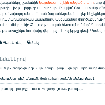
ավապահները շամանին
կալանավորել էին անցած տարի
, երբ 
ւտիայից քայլերթ էր սկսել դեպի Մոսկվա` Ռուսաստանը «Պ
ար»: Նախորդ անգամ նրան ծայրահեղական կոչեր հնչեցնելո
լ, դատախազության պատվերով անցկացված փորձաքննությու
ն շեղումներ ունի: Չնայած քրեական հետապնդմանը` Գաբիշե
, թե առաջիկա հունիսից վերսկելու է քայլերթը դեպի Մոսկվա
Հետևեք մեզ
Տպել
թեմաներով
ան ենք». բողոքի ցույցեր Յակուտիայում ի աջակցություն Ալեքսանդր Գա
գեբույժների թիմը պնդում է՝ Յակուտիայի շամանն անմեղսունակ է
ի Մոսկվա քայլող շամանին Բուրյաթիայում ձերբակալել են