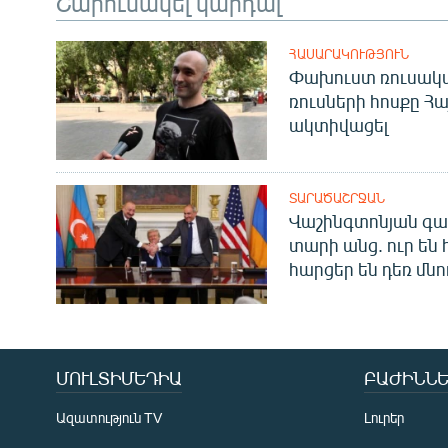
Շարունակել կարդալ
ՀԱՍԱՐԱԿՈՒԹՅՈՒՆ
Փախուստ ռուսական
ռուսների հոսքը Հ
ակտիվացել
ՏԱՐԱԾԱՇՐՋԱՆ
Վաշինգտոնյան գա
տարի անց. ուր են 
հարցեր են դեռ մնո
ՄՈՒԼՏԻՄԵԴԻԱ
ԲԱԺԻՆՆԵ
Ազատություն TV
Լուրեր