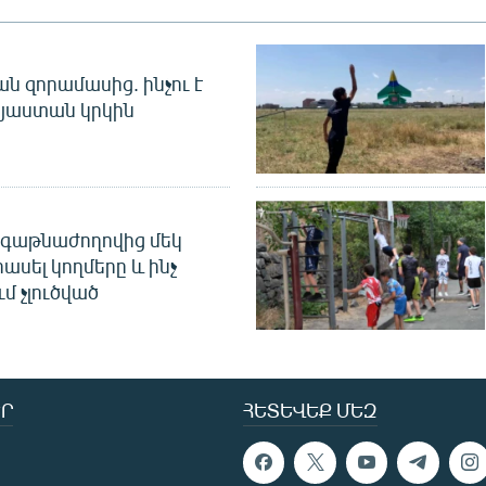
 զորամասից. ինչու է
այաստան կրկին
գաթնաժողովից մեկ
հասել կողմերը և ինչ
ւմ չլուծված
Ր
ՀԵՏԵՎԵՔ ՄԵԶ