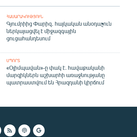
ՀԱՍԱՐԱԿՈՒԹՅՈՒՆ
Գյումրիից Փարիզ․ հայկական անօդաչուն
ներկայացվել է միջազգային
ցուցահանդեսում
ՍՊՈՐՏ
«Օլիմպավան»-ը փակ է. հավաքականի
մարզիկներն աշխարհի առաջնությանը
պատրաստվում են Հրազդանի կիրճում