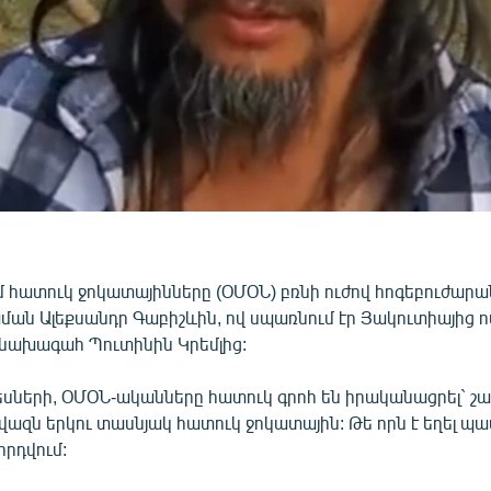
 հատուկ ջոկատայինները (ՕՄՕՆ) բռնի ուժով հոգեբուժարա
ման Ալեքսանդր Գաբիշևին, ով սպառնում էր Յակուտիայից ո
 նախագահ Պուտինին Կրեմլից:
ների, ՕՄՕՆ-ականները հատուկ գրոհ են իրականացրել` շա
վազն երկու տասնյակ հատուկ ջոկատային: Թե որն է եղել պ
որդվում: