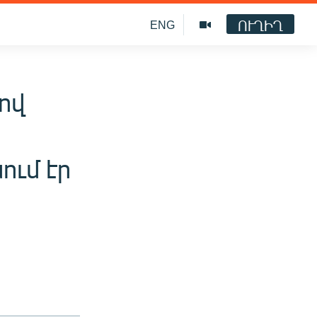
ՈՒՂԻՂ
ENG
ով
ում էր