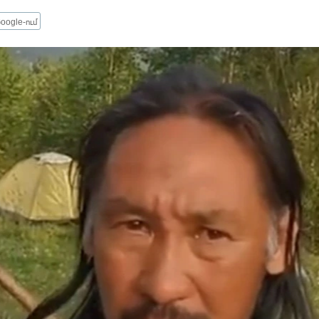
oogle-ում