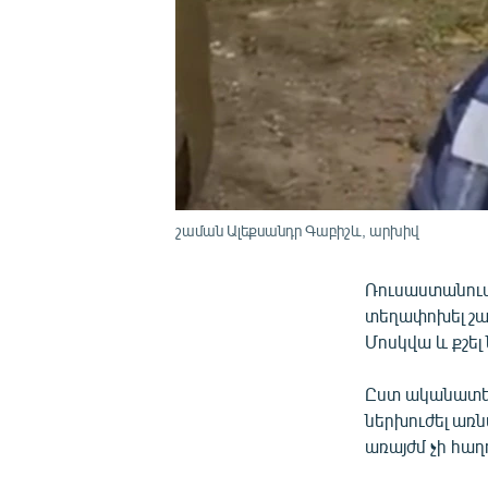
շաման Ալեքսանդր Գաբիշև, արխիվ
Ռուսաստանում
տեղափոխել շա
Մոսկվա և քշել
Ըստ ականատես
ներխուժել առն
առայժմ չի հաղ