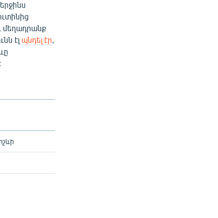
վերջինս
ուտինից
ւ մեղադրանք
նն էլ
պնդել էր
,
ևը
:
բիշևի