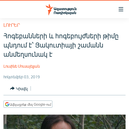
Մատչելիության
հղումներ
Անցնել
ԼՈՒՐԵՐ
հիմնական
ԱԶԱՏՈՒԹՅՈՒՆ TV
Հոգեբանների և հոգեբույժների թիմը
բովանդակությանը
ՀԱՅԱՍՏԱՆ
Անցնել
պնդում է՝ Յակուտիայի շամանն
հիմնական
ՔԱՂԱՔԱԿԱՆ
անմեղսունակ է
մենյուին
ԸՆՏՐՈՒԹՅՈՒՆՆԵՐ 2026
Որոնում
Լուսինե Մուսայելյան
ԻՐԱՎՈՒՆՔ
հոկտեմբեր 03, 2019
ՀԱՍԱՐԱԿՈՒԹՅՈՒՆ
Կիսվել
ՏՆՏԵՍՈՒԹՅՈՒՆ
ՂԱՐԱԲԱՂ
Ավելացրեք մեզ Google-ում
ՊԱՏԵՐԱԶՄԻ 6 ՇԱԲԱԹՆԵՐԸ
ՏԱՐԱԾԱՇՐՋԱՆ