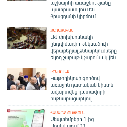
աշխարհի առաջնությանը
պատրաստվում են
Հրազդանի կիրճում
ՔԱՂԱՔԱԿԱՆ
ԱԺ փոխխոսնակի
ընդդիմադիր թեկնածուի
վերաբերյալ քննարկումները
եկող շաբաթ կշարունակվեն
ԻՐԱՎՈՒՆՔ
Կաթողիկոսի գործով
առաջին դատական նիստն
ավարտվեց դատավորի
ինքնաբացարկով
ՀԱՍԱՐԱԿՈՒԹՅՈՒՆ
Սեպտեմբերի 1-ից
Մոսկվայում ՀՀ