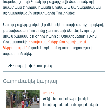
հայտնվել դեպի Կրեմլ իր քայլարշավի ժամանակ, որի
English
նպատակն է ոտքով հասնել Մոսկվա և նախագահական
աշխատակազմը ազատագրել Պուտինից:
Русский
Նա իր քայլերթը սկսել էր մեկուկես տարի առաջ՝ պնդելով,
ՀԵՏԵՎԵՔ ՄԵԶ
թե նախագահ Պուտինը չար ուժերի ծնունդ է, որոնց
միայն շամանն է ի զորու հաղթել: Սեպտեմբերի 19-ին
Ռուսաստանի
իրավապահները Բուրյաթիայում
ձերբակալել են
նրան և օրեր անց ստորագրությամբ
ազատ արձակել:
«Ազատության» բոլոր կայքերը
Կիսվել
Հետևեք մեզ
Շարունակել կարդալ
ՍՊՈՐՏ
«Օլիմպավան»-ը փակ է.
հավաքականի մարզիկներն