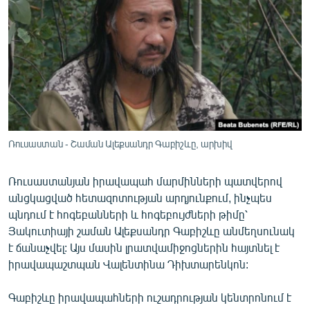
ՄԻՋԱԶԳԱՅԻՆ
ՄՇԱԿՈՒՅԹ
ՍՊՈՐՏ
ՄԵԿՆԱԲԱՆՈՒԹՅՈՒՆ
ՏՏ ԵՒ ԻՆՏԵՐՆԵՏ
ԿՈՐՈՆԱՎԻՐՈՒՍ
Ռուսաստան - Շաման Ալեքսանդր Գաբիշևը, արխիվ
ԱՐԽԻՎ
Ռուսաստանյան իրավապահ մարմինների պատվերով
ՏԵՍԱՆՅՈՒԹԵՐ
անցկացված հետազոտության արդյունքում, ինչպես
ԲԱՆԱՎԵՃ
պնդում է հոգեբանների և հոգեբույժների թիմը՝
Յակուտիայի շաման Ալեքսանդր Գաբիշևը անմեղսունակ
ՁԳՏԵԼՈՎ ԼԱՎԱԳՈՒՅՆԻՆ
է ճանաչվել: Այս մասին լրատվամիջոցներին հայտնել է
ՓՈԴՔԱՍԹ
իրավապաշտպան Վալենտինա Դիխտարենկոն:
Գաբիշևը իրավապահների ուշադրության կենտրոնում է
Հայերեն