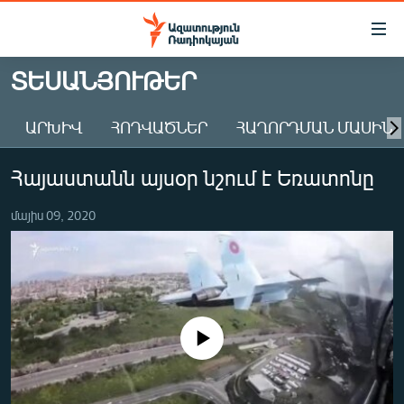
Մատչելիության
հղումներ
Անցնել
ՏԵՍԱՆՅՈՒԹԵՐ
հիմնական
ԱԶԱՏՈՒԹՅՈՒՆ TV
բովանդակությանը
ԱՐԽԻՎ
ՀՈԴՎԱԾՆԵՐ
ՀԱՂՈՐԴՄԱՆ ՄԱՍԻՆ
ՀԱՅԱՍՏԱՆ
Անցնել
հիմնական
ՔԱՂԱՔԱԿԱՆ
Հայաստանն այսօր նշում է Եռատոնը
մենյուին
ԸՆՏՐՈՒԹՅՈՒՆՆԵՐ 2026
Որոնում
մայիս 09, 2020
ԻՐԱՎՈՒՆՔ
ՀԱՍԱՐԱԿՈՒԹՅՈՒՆ
ՏՆՏԵՍՈՒԹՅՈՒՆ
ՂԱՐԱԲԱՂ
No media source currently available
ՊԱՏԵՐԱԶՄԻ 6 ՇԱԲԱԹՆԵՐԸ
ՏԱՐԱԾԱՇՐՋԱՆ