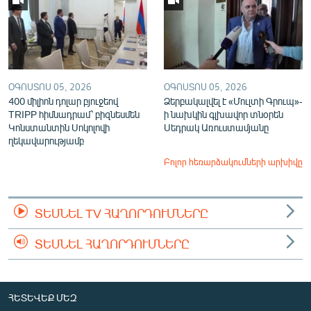
ՕԳՈՍՏՈՍ 05, 2026
ՕԳՈՍՏՈՍ 05, 2026
400 միլիոն դոլար բյուջեով
Ձերբակալվել է «Մուլտի Գրուպ»-
TRIPP հիմնադրամ՝ բիզնեսմեն
ի նախկին գլխավոր տնօրեն
Կոնստանտին Սոկոլովի
Սեդրակ Առուստամյանը
ղեկավարությամբ
Բոլոր հեռարձակումների արխիվը
ՏԵՍՆԵԼ TV ՀԱՂՈՐԴՈՒՄՆԵՐԸ
ՏԵՍՆԵԼ ՀԱՂՈՐԴՈՒՄՆԵՐԸ
ՀԵՏԵՎԵՔ ՄԵԶ