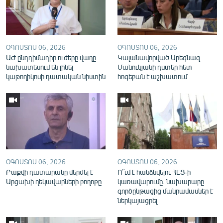
English
Русский
ՕԳՈՍՏՈՍ 06, 2026
ՕԳՈՍՏՈՍ 06, 2026
ՀԵՏԵՎԵՔ ՄԵԶ
ԱԺ ընդդիմադիր ուժերը վաղը
Կալանավորված Արեգնազ
նախատեսում են լինել
Մանուկյանի դստեր հետ
կաթողիկոսի դատական նիստին
հոգեբան է աշխատում
«Ազատության» բոլոր կայքերը
ՕԳՈՍՏՈՍ 06, 2026
ՕԳՈՍՏՈՍ 06, 2026
Բաքվի դատարանը մերժել է
Ո՞ւմ է հանձնվելու ՀԷՑ-ի
Արցախի ղեկավարների բողոքը
կառավարումը. նախարարը
գործընթացից մանրամասներ է
ներկայացրել