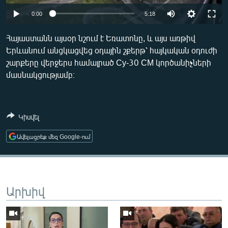
ՄԻՋԱԶԳԱՅԻՆ
Auto
0:00
5:18
ՄՇԱԿՈՒՅԹ
270p
Հայաստանն այսօր նշում է Եռատոնը, և այս առթիվ
ՍՊՈՐՏ
Երևանում անցկացվեց օդային շքերթ՝ հայկական օդուժի
360p
շարքերը վերջերս համալրած Су-30 СМ կործանիչների
ՄԵԿՆԱԲԱՆՈՒԹՅՈՒՆ
404p
մասնակցությամբ։
ՏՏ ԵՒ ԻՆՏԵՐՆԵՏ
Auto
270p
360p
404p
ԿՈՐՈՆԱՎԻՐՈՒՍ
Կիսվել
ԱՐԽԻՎ
ՏԵՍԱՆՅՈՒԹԵՐ
Ավելացրեք մեզ Google-ում
ԲԱՆԱՎԵՃ
ՁԳՏԵԼՈՎ ԼԱՎԱԳՈՒՅՆԻՆ
Արխիվ
ՓՈԴՔԱՍԹ
Հայերեն