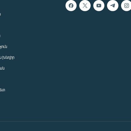
ն
ն
յուն
 խնդիր
ան
նետ