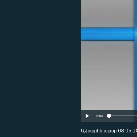
ՄԻՋԱԶԳԱՅԻՆ
ՄՇԱԿՈՒՅԹ
ՍՊՈՐՏ
ՄԵԿՆԱԲԱՆՈՒԹՅՈՒՆ
ՏՏ ԵՒ ԻՆՏԵՐՆԵՏ
ԿՈՐՈՆԱՎԻՐՈՒՍ
ԱՐԽԻՎ
ՏԵՍԱՆՅՈՒԹԵՐ
ԲԱՆԱՎԵՃ
ՁԳՏԵԼՈՎ ԼԱՎԱԳՈՒՅՆԻՆ
ՓՈԴՔԱՍԹ
0:00
Աշխարհն այսօր 08.05.