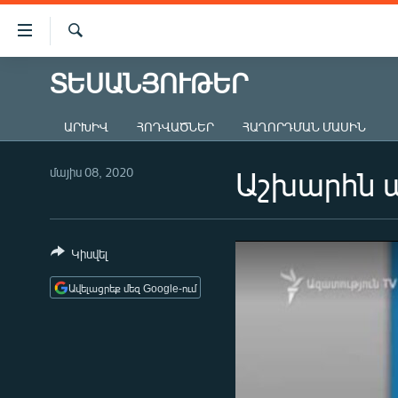
Մատչելիության
հղումներ
Որոնում
Անցնել
ՏԵՍԱՆՅՈՒԹԵՐ
ԱԶԱՏՈՒԹՅՈՒՆ TV
հիմնական
բովանդակությանը
ՀԱՅԱՍՏԱՆ
ԱՐԽԻՎ
ՀՈԴՎԱԾՆԵՐ
ՀԱՂՈՐԴՄԱՆ ՄԱՍԻՆ
Անցնել
ՔԱՂԱՔԱԿԱՆ
հիմնական
մենյուին
մայիս 08, 2020
Աշխարհն ա
ԸՆՏՐՈՒԹՅՈՒՆՆԵՐ 2026
Որոնում
ԻՐԱՎՈՒՆՔ
ՀԱՍԱՐԱԿՈՒԹՅՈՒՆ
Կիսվել
ՏՆՏԵՍՈՒԹՅՈՒՆ
Ավելացրեք մեզ Google-ում
ՂԱՐԱԲԱՂ
ՊԱՏԵՐԱԶՄԻ 6 ՇԱԲԱԹՆԵՐԸ
ՏԱՐԱԾԱՇՐՋԱՆ