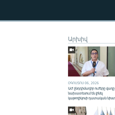
Արխիվ
ՕԳՈՍՏՈՍ 06, 2026
ԱԺ ընդդիմադիր ուժերը վաղը
նախատեսում են լինել
կաթողիկոսի դատական նիս