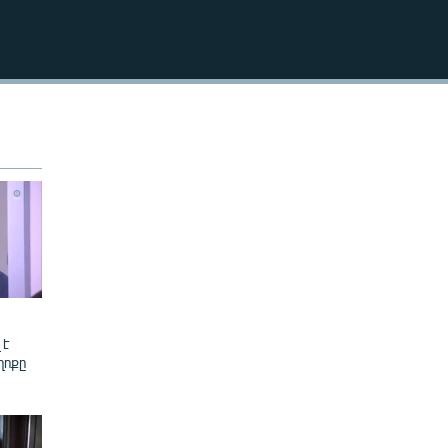
404p
404p
 է
ղոքը