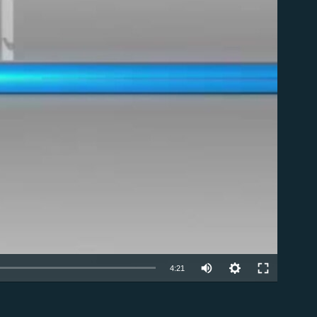
ble
Auto
4:21
270p
EMBED
360p