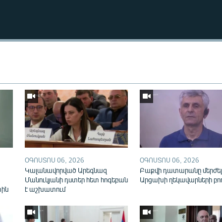
Auto
270p
360p
ՕԳՈՍՏՈՍ 06, 2026
ՕԳՈՍՏՈՍ 06, 2026
Կալանավորված Արեգնազ
Բաքվի դատարանը մերժել
Մանուկյանի դստեր հետ հոգեբան
Արցախի ղեկավարների բո
տին
է աշխատում