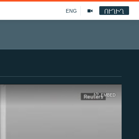
ՈՒՂԻՂ
ENG
EMBED