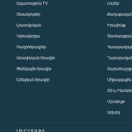
Ազատություն TV
Լուրեր
Տեսանյութեր
Քաղաքակա
Լրատվական
Իրավունք
Կիրակնօրյա
Տնտեսությու
Ռադիոծրագրեր
Հասարակութ
Առավոտյան ծրագիր
Ղարաբաղյան
Ցերեկային ծրագիր
Տարածաշրջ
Հայերեն
Երեկոյան ծրագիր
Միջազգային
English
ՏՏ և Ինտեր
Русский
Մշակույթ
ՀԵՏԵՎԵՔ ՄԵԶ
Արխիվ
ՄԵՐ ՄԱՍԻՆ