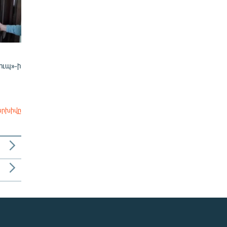
ուպ»-ի
արխիվը