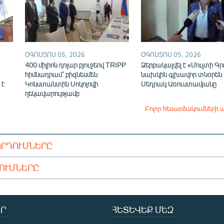
ՕԳՈՍՏՈՍ 05, 2026
ՕԳՈՍՏՈՍ 05, 2026
400 միլիոն դոլար բյուջեով TRIPP
Ձերբակալվել է «Մուլտի Գր
հիմնադրամ՝ բիզնեսմեն
նախկին գլխավոր տնօրեն
 է
Կոնստանտին Սոկոլովի
Սեդրակ Առուստամյանը
ղեկավարությամբ
Բոլոր հեռարձակումների 
ՈՐԴՈՒՄՆԵՐԸ
ԴՈՒՄՆԵՐԸ
Ր
ՀԵՏԵՎԵՔ ՄԵԶ