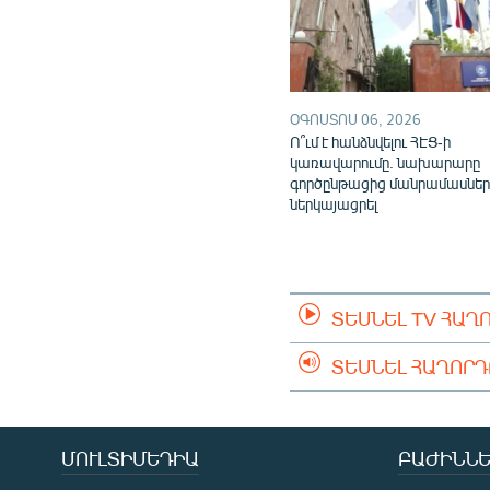
ՕԳՈՍՏՈՍ 06, 2026
Ո՞ւմ է հանձնվելու ՀԷՑ-ի
կառավարումը. նախարարը
գործընթացից մանրամասներ
ներկայացրել
ՏԵՍՆԵԼ TV ՀԱՂ
ՏԵՍՆԵԼ ՀԱՂՈՐ
ՄՈՒԼՏԻՄԵԴԻԱ
ԲԱԺԻՆՆԵ