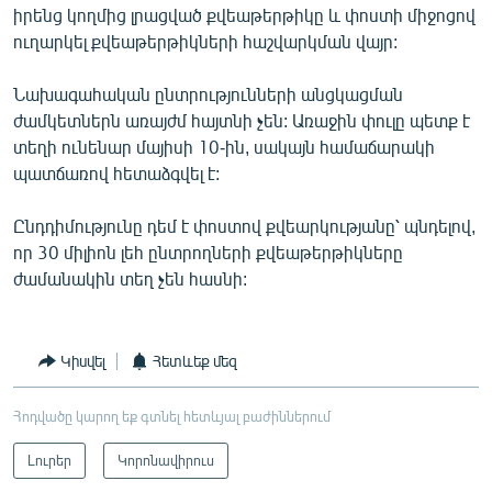
իրենց կողմից լրացված քվեաթերթիկը և փոստի միջոցով
English
ուղարկել քվեաթերթիկների հաշվարկման վայր:
Русский
Նախագահական ընտրությունների անցկացման
ՀԵՏԵՎԵՔ ՄԵԶ
ժամկետներն առայժմ հայտնի չեն: Առաջին փուլը պետք է
տեղի ունենար մայիսի 10-ին, սակայն համաճարակի
պատճառով հետաձգվել է:
Ընդդիմությունը դեմ է փոստով քվեարկությանը՝ պնդելով,
որ 30 միլիոն լեհ ընտրողների քվեաթերթիկները
«Ազատության» բոլոր կայքերը
ժամանակին տեղ չեն հասնի:
Կիսվել
Հետևեք մեզ
Հոդվածը կարող եք գտնել հետևյալ բաժիններում
Լուրեր
Կորոնավիրուս