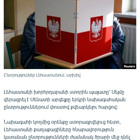
ՄԻՋԱԶԳԱՅԻՆ
ՄՇԱԿՈՒՅԹ
ՍՊՈՐՏ
ՄԵԿՆԱԲԱՆՈՒԹՅՈՒՆ
ՏՏ ԵՒ ԻՆՏԵՐՆԵՏ
ԿՈՐՈՆԱՎԻՐՈՒՍ
ԱՐԽԻՎ
Ընտրություններ Լեհաստանում, արխիվ
ՏԵՍԱՆՅՈՒԹԵՐ
Լեհաստանի խորհրդարանի ստորին պալատը՝ Սեյմը
ԲԱՆԱՎԵՃ
վերացրել է Սենատի արգելքը երկրի նախագահական
ՁԳՏԵԼՈՎ ԼԱՎԱԳՈՒՅՆԻՆ
ընտրություններում փոստով քվեարկելու հարցով:
ՓՈԴՔԱՍԹ
Նախագահի կողմից օրենքը ստորագրվելուց հետո,
Լեհաստանի քաղաքացիները հնարավորություն
Հայերեն
կստանան ընտրությունների ժամանակ ծրարի մեջ դնել