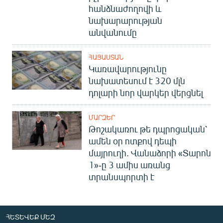
հանձնաժողովի և
նախարարության
անվանումը
ՀԱՅԱՍՏԱՆ
Կառավարությունը
նախատեսում է 320 մլն
դոլարի նոր վարկեր վերցնել
ՄԱՐԶԵՐ
Թոշակառու թե դպրոցական՝
ամեն օր ոտքով դեպի
մայրուղի. Վանաձորի «Տարոն
1»-ը 3 ամիս առանց
տրանսպորտի է
ՀԵՏԵՎԵՔ ՄԵԶ