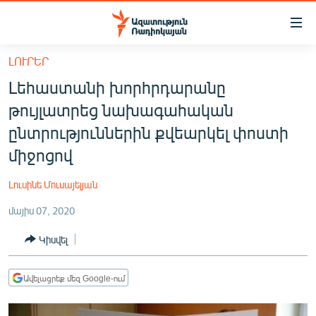
Մատչելիության
հղումներ
Անցնել
ԼՈՒՐԵՐ
հիմնական
ԱԶԱՏՈՒԹՅՈՒՆ TV
Լեհաստանի խորհրդարանը
բովանդակությանը
ՀԱՅԱՍՏԱՆ
Անցնել
թույլատրեց նախագահական
հիմնական
ՔԱՂԱՔԱԿԱՆ
ընտրություններին քվեարկել փոստի
մենյուին
ԸՆՏՐՈՒԹՅՈՒՆՆԵՐ 2026
միջոցով
Որոնում
ԻՐԱՎՈՒՆՔ
Լուսինե Մուսայելյան
ՀԱՍԱՐԱԿՈՒԹՅՈՒՆ
մայիս 07, 2020
ՏՆՏԵՍՈՒԹՅՈՒՆ
Կիսվել
ՂԱՐԱԲԱՂ
ՊԱՏԵՐԱԶՄԻ 6 ՇԱԲԱԹՆԵՐԸ
Ավելացրեք մեզ Google-ում
ՏԱՐԱԾԱՇՐՋԱՆ