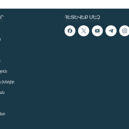
Ր
ՀԵՏԵՎԵՔ ՄԵԶ
ն
ն
յուն
 խնդիր
ան
նետ