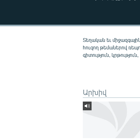
ՄԻՋԱԶԳԱՅԻՆ
ՄՇԱԿՈՒՅԹ
ՍՊՈՐՏ
ՄԵԿՆԱԲԱՆՈՒԹՅՈՒՆ
Տեղական եւ միջազգային
ՏՏ ԵՒ ԻՆՏԵՐՆԵՏ
հուզող թեմաներով ռեպ
գիտություն, կրթություն,
ԿՈՐՈՆԱՎԻՐՈՒՍ
ԱՐԽԻՎ
ՏԵՍԱՆՅՈՒԹԵՐ
Արխիվ
ԲԱՆԱՎԵՃ
ՁԳՏԵԼՈՎ ԼԱՎԱԳՈՒՅՆԻՆ
ՓՈԴՔԱՍԹ