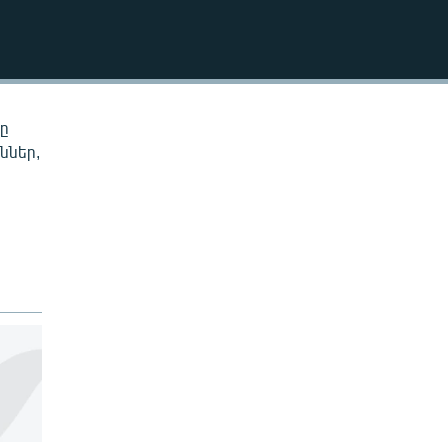
EMBED
նը
ններ,