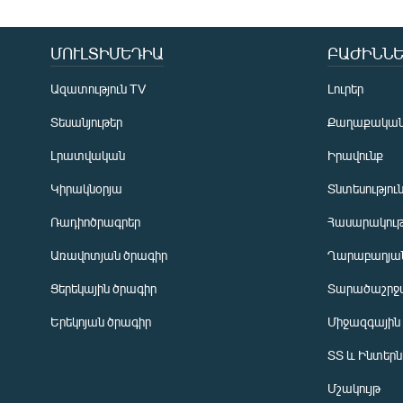
ՄՈՒԼՏԻՄԵԴԻԱ
ԲԱԺԻՆՆԵ
Ազատություն TV
Լուրեր
Տեսանյութեր
Քաղաքակա
Լրատվական
Իրավունք
Կիրակնօրյա
Տնտեսությու
Ռադիոծրագրեր
Հասարակութ
Առավոտյան ծրագիր
Ղարաբաղյան
Ցերեկային ծրագիր
Տարածաշրջ
Հայերեն
Երեկոյան ծրագիր
Միջազգային
English
ՏՏ և Ինտեր
Русский
Մշակույթ