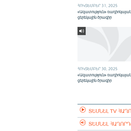
ՀՈԿՏԵՄԲԵՐ 31, 2025
«Ազատություն» ռադիոկայա
ցերեկային ծրագիր
ՀՈԿՏԵՄԲԵՐ 30, 2025
«Ազատություն» ռադիոկայա
ցերեկային ծրագիր
ՏԵՍՆԵԼ TV ՀԱՂ
ՏԵՍՆԵԼ ՀԱՂՈՐ