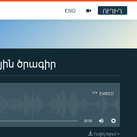
ՈՒՂԻՂ
ENG
յին ծրագիր
EMBED
ble
30:00
Ուղիղ հղում