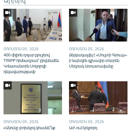
English
Русский
ՀԵՏԵՎԵՔ ՄԵԶ
ՕԳՈՍՏՈՍ 05, 2026
ՕԳՈՍՏՈՍ 05, 2026
400 միլիոն դոլար բյուջեով
Ձերբակալվել է «Մուլտի Գրուպ»-
TRIPP հիմնադրամ՝ բիզնեսմեն
ի նախկին գլխավոր տնօրեն
Կոնստանտին Սոկոլովի
Սեդրակ Առուստամյանը
«Ազատության» բոլոր կայքերը
ղեկավարությամբ
ՕԳՈՍՏՈՍ 05, 2026
ՕԳՈՍՏՈՍ 05, 2026
«Անունը փոխելով կհասնե՞նք
ԱԺ-ում երկրորդ