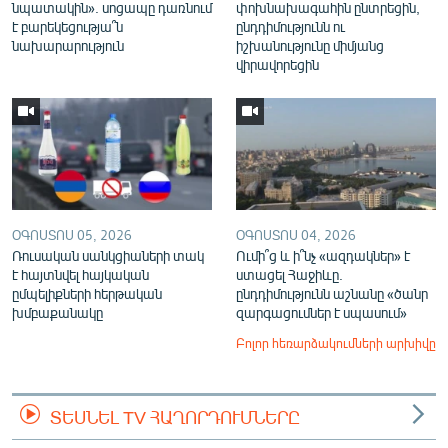
նպատակին». սոցապը դառնում
փոխնախագահին ընտրեցին,
է բարեկեցությա՞ն
ընդդիմությունն ու
նախարարություն
իշխանությունը միմյանց
վիրավորեցին
ՕԳՈՍՏՈՍ 05, 2026
ՕԳՈՍՏՈՍ 04, 2026
Ռուսական սանկցիաների տակ
Ումի՞ց և ի՞նչ «ազդակներ» է
է հայտնվել հայկական
ստացել Հաջիևը.
ըմպելիքների հերթական
ընդդիմությունն աշնանը «ծանր
խմբաքանակը
զարգացումներ է սպասում»
Բոլոր հեռարձակումների արխիվը
ՏԵՍՆԵԼ TV ՀԱՂՈՐԴՈՒՄՆԵՐԸ