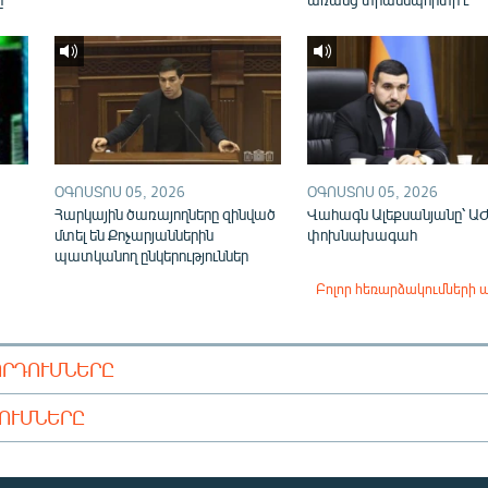
ՕԳՈՍՏՈՍ 05, 2026
ՕԳՈՍՏՈՍ 05, 2026
Հարկային ծառայողները զինված
Վահագն Ալեքսանյանը՝ Ա
մտել են Քոչարյաններին
փոխնախագահ
պատկանող ընկերություններ
Բոլոր հեռարձակումների 
ՈՐԴՈՒՄՆԵՐԸ
ԴՈՒՄՆԵՐԸ