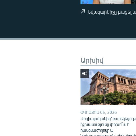
ՄԻՋԱԶԳԱՅԻՆ
ՄՇԱԿՈՒՅԹ
Նվագարկիչը բացել 
ՍՊՈՐՏ
ՄԵԿՆԱԲԱՆՈՒԹՅՈՒՆ
ՏՏ ԵՒ ԻՆՏԵՐՆԵՏ
ԿՈՐՈՆԱՎԻՐՈՒՍ
Արխիվ
ԱՐԽԻՎ
ՏԵՍԱՆՅՈՒԹԵՐ
ԲԱՆԱՎԵՃ
ՁԳՏԵԼՈՎ ԼԱՎԱԳՈՒՅՆԻՆ
ՓՈԴՔԱՍԹ
ՕԳՈՍՏՈՍ 05, 2026
Սոցիալականից՝ բարեկեցութ
իշխանությունը փոխո՞ւմ է
հանձնաժողովի և
նախարարության անվանում