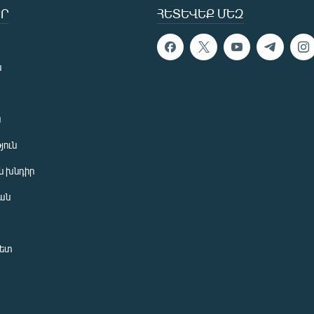
Ր
ՀԵՏԵՎԵՔ ՄԵԶ
ն
ն
յուն
 խնդիր
ան
նետ