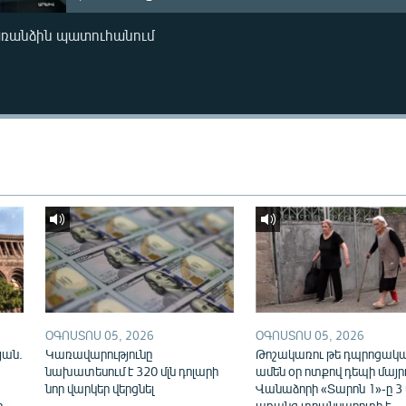
առանձին պատուհանում
ՕԳՈՍՏՈՍ 05, 2026
ՕԳՈՍՏՈՍ 05, 2026
յան.
Կառավարությունը
Թոշակառու թե դպրոցակա
նախատեսում է 320 մլն դոլարի
ամեն օր ոտքով դեպի մայր
նոր վարկեր վերցնել
Վանաձորի «Տարոն 1»-ը 3
ը
առանց տրանսպորտի է