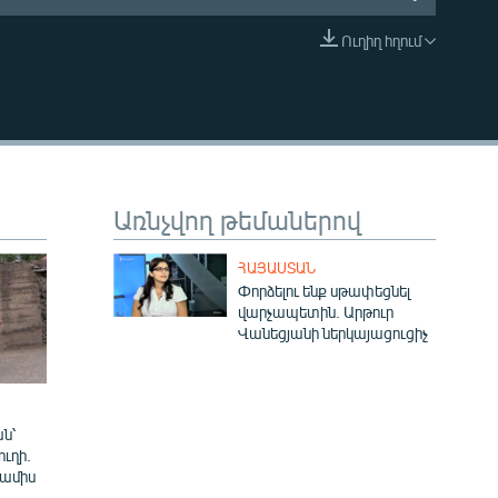
Ուղիղ հղում
EMBED
Առնչվող թեմաներով
ՀԱՅԱՍՏԱՆ
Փորձելու ենք սթափեցնել
վարչապետին. Արթուր
Վանեցյանի ներկայացուցիչ
ն՝
ուղի.
 ամիս