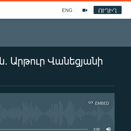
ՈՒՂԻՂ
ENG
ն. Արթուր Վանեցյանի
EMBED
ble
5:00