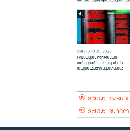
ՕԳՈՍՏՈՍ 05, 2026
Ռուսական հերթական
սանկցիաները հայկական
ապրանքների նկատմամբ
ՏԵՍՆԵԼ TV ՀԱՂ
ՏԵՍՆԵԼ ՀԱՂՈՐ