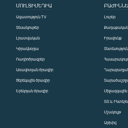
ՄՈՒԼՏԻՄԵԴԻԱ
ԲԱԺԻՆՆԵ
Ազատություն TV
Լուրեր
Տեսանյութեր
Քաղաքակա
Լրատվական
Իրավունք
Կիրակնօրյա
Տնտեսությու
Ռադիոծրագրեր
Հասարակութ
Առավոտյան ծրագիր
Ղարաբաղյան
Ցերեկային ծրագիր
Տարածաշրջ
Հայերեն
Երեկոյան ծրագիր
Միջազգային
English
ՏՏ և Ինտեր
Русский
Մշակույթ
ՀԵՏԵՎԵՔ ՄԵԶ
Արխիվ