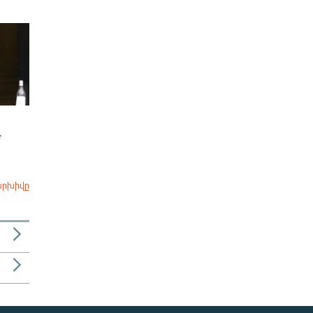
Ժ
արխիվը