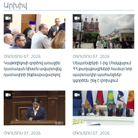
Արխիվ
English
Русский
ՀԵՏԵՎԵՔ ՄԵԶ
ՕԳՈՍՏՈՍ 07, 2026
ՕԳՈՍՏՈՍ 07, 2026
Կաթողիկոսի գործով առաջին
Սեպտեմբերի 1-ից Մոսկվայում
դատական նիստն ավարտվեց
ՀՀ քաղաքացիների համար նոր
դատավորի ինքնաբացարկով
պարտադիր պահանջներ
«Ազատության» բոլոր կայքերը
կգործեն. ինչ է փոխվում
ՕԳՈՍՏՈՍ 07, 2026
ՕԳՈՍՏՈՍ 07, 2026