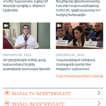
«Ուժեղ Հայաստան»-ը լքեց ԱԺ
Փաշինյանը վերահաստատեց
նիստերի դահլիճը և մեկնում է
Երևանի հավատարմությունը
Էջմիածին
ԵԱՏՄ-ին, կրկին բացառեց ԵՄ
հարցով հանրաքվեն
ՕԳՈՍՏՈՍ 06, 2026
ՕԳՈՍՏՈՍ 06, 2026
ԱԺ ընդդիմադիր ուժերը վաղը
Կալանավորված Արեգնազ
նախատեսում են լինել
Մանուկյանի դստեր հետ
կաթողիկոսի դատական նիստին
հոգեբան է աշխատում
Բոլոր հեռարձակումների արխիվը
ՏԵՍՆԵԼ TV ՀԱՂՈՐԴՈՒՄՆԵՐԸ
ՏԵՍՆԵԼ ՀԱՂՈՐԴՈՒՄՆԵՐԸ