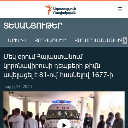
Մատչելիության
հղումներ
Անցնել
ՏԵՍԱՆՅՈՒԹԵՐ
հիմնական
ԱԶԱՏՈՒԹՅՈՒՆ TV
բովանդակությանը
ԱՐԽԻՎ
ՀՈԴՎԱԾՆԵՐ
ՀԱՂՈՐԴՄԱՆ ՄԱՍԻՆ
ՀԱՅԱՍՏԱՆ
Անցնել
հիմնական
ՔԱՂԱՔԱԿԱՆ
Մեկ օրում Հայաստանում
մենյուին
ԸՆՏՐՈՒԹՅՈՒՆՆԵՐ 2026
Որոնում
կորոնավիրուսի դեպքերի թիվն
ԻՐԱՎՈՒՆՔ
ավելացել է 81-ով՝ հասնելով 1677-ի
ՀԱՍԱՐԱԿՈՒԹՅՈՒՆ
ապրիլ 25, 2020
ՏՆՏԵՍՈՒԹՅՈՒՆ
ՂԱՐԱԲԱՂ
ՊԱՏԵՐԱԶՄԻ 6 ՇԱԲԱԹՆԵՐԸ
ՏԱՐԱԾԱՇՐՋԱՆ
No media source currently available