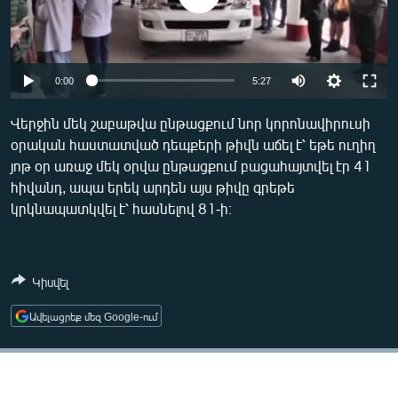
ՄԻՋԱԶԳԱՅԻՆ
ՄՇԱԿՈՒՅԹ
ՍՊՈՐՏ
Auto
0:00
5:27
ՄԵԿՆԱԲԱՆՈՒԹՅՈՒՆ
270p
Վերջին մեկ շաբաթվա ընթացքում նոր կորոնավիրուսի
ՏՏ ԵՒ ԻՆՏԵՐՆԵՏ
օրական հաստատված դեպքերի թիվն աճել է՝ եթե ուղիղ
360p
յոթ օր առաջ մեկ օրվա ընթացքում բացահայտվել էր 41
ԿՈՐՈՆԱՎԻՐՈՒՍ
404p
հիվանդ, ապա երեկ արդեն այս թիվը գրեթե
Auto
270p
360p
404p
ԱՐԽԻՎ
կրկնապատկվել է՝ հասնելով 81-ի։
ՏԵՍԱՆՅՈՒԹԵՐ
ԲԱՆԱՎԵՃ
Կիսվել
ՁԳՏԵԼՈՎ ԼԱՎԱԳՈՒՅՆԻՆ
Ավելացրեք մեզ Google-ում
ՓՈԴՔԱՍԹ
Հայերեն