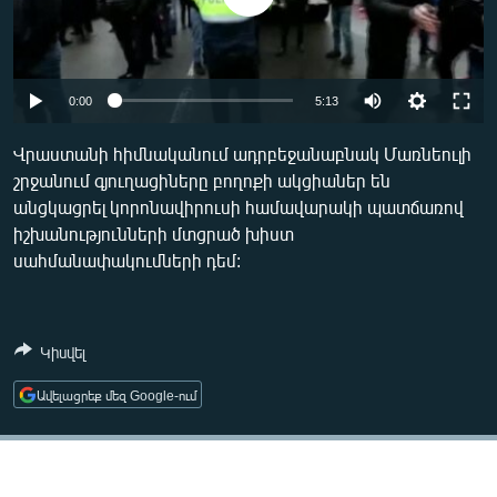
ՄԻՋԱԶԳԱՅԻՆ
ՄՇԱԿՈՒՅԹ
ՍՊՈՐՏ
Auto
0:00
5:13
ՄԵԿՆԱԲԱՆՈՒԹՅՈՒՆ
270p
Վրաստանի հիմնականում ադրբեջանաբնակ Մառնեուլի
ՏՏ ԵՒ ԻՆՏԵՐՆԵՏ
շրջանում գյուղացիները բողոքի ակցիաներ են
360p
անցկացրել կորոնավիրուսի համավարակի պատճառով
ԿՈՐՈՆԱՎԻՐՈՒՍ
404p
իշխանությունների մտցրած խիստ
Auto
270p
360p
404p
ԱՐԽԻՎ
սահմանափակումների դեմ:
ՏԵՍԱՆՅՈՒԹԵՐ
ԲԱՆԱՎԵՃ
Կիսվել
ՁԳՏԵԼՈՎ ԼԱՎԱԳՈՒՅՆԻՆ
Ավելացրեք մեզ Google-ում
ՓՈԴՔԱՍԹ
Հայերեն