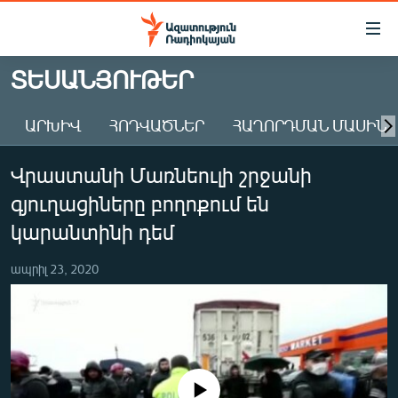
Մատչելիության
հղումներ
Անցնել
ՏԵՍԱՆՅՈՒԹԵՐ
հիմնական
ԱԶԱՏՈՒԹՅՈՒՆ TV
բովանդակությանը
ԱՐԽԻՎ
ՀՈԴՎԱԾՆԵՐ
ՀԱՂՈՐԴՄԱՆ ՄԱՍԻՆ
ՀԱՅԱՍՏԱՆ
Անցնել
հիմնական
ՔԱՂԱՔԱԿԱՆ
Վրաստանի Մառնեուլի շրջանի
մենյուին
ԸՆՏՐՈՒԹՅՈՒՆՆԵՐ 2026
Որոնում
գյուղացիները բողոքում են
ԻՐԱՎՈՒՆՔ
կարանտինի դեմ
ՀԱՍԱՐԱԿՈՒԹՅՈՒՆ
ապրիլ 23, 2020
ՏՆՏԵՍՈՒԹՅՈՒՆ
ՂԱՐԱԲԱՂ
ՊԱՏԵՐԱԶՄԻ 6 ՇԱԲԱԹՆԵՐԸ
ՏԱՐԱԾԱՇՐՋԱՆ
No media source currently available