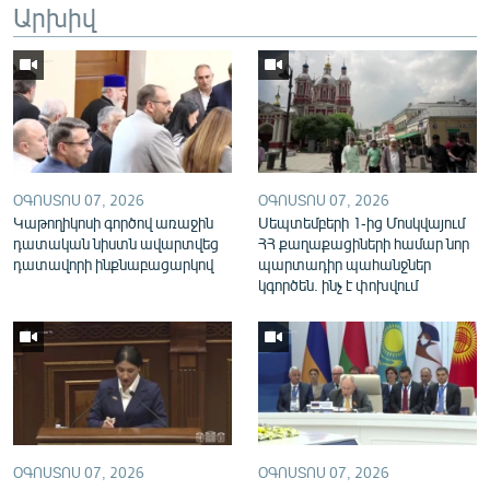
Արխիվ
English
Русский
ՀԵՏԵՎԵՔ ՄԵԶ
ՕԳՈՍՏՈՍ 07, 2026
ՕԳՈՍՏՈՍ 07, 2026
Կաթողիկոսի գործով առաջին
Սեպտեմբերի 1-ից Մոսկվայում
դատական նիստն ավարտվեց
ՀՀ քաղաքացիների համար նոր
դատավորի ինքնաբացարկով
պարտադիր պահանջներ
«Ազատության» բոլոր կայքերը
կգործեն. ինչ է փոխվում
ՕԳՈՍՏՈՍ 07, 2026
ՕԳՈՍՏՈՍ 07, 2026