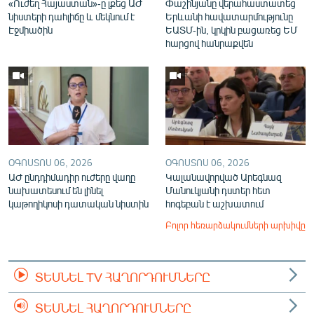
«Ուժեղ Հայաստան»-ը լքեց ԱԺ
Փաշինյանը վերահաստատեց
նիստերի դահլիճը և մեկնում է
Երևանի հավատարմությունը
Էջմիածին
ԵԱՏՄ-ին, կրկին բացառեց ԵՄ
հարցով հանրաքվեն
ՕԳՈՍՏՈՍ 06, 2026
ՕԳՈՍՏՈՍ 06, 2026
ԱԺ ընդդիմադիր ուժերը վաղը
Կալանավորված Արեգնազ
նախատեսում են լինել
Մանուկյանի դստեր հետ
կաթողիկոսի դատական նիստին
հոգեբան է աշխատում
Բոլոր հեռարձակումների արխիվը
ՏԵՍՆԵԼ TV ՀԱՂՈՐԴՈՒՄՆԵՐԸ
ՏԵՍՆԵԼ ՀԱՂՈՐԴՈՒՄՆԵՐԸ