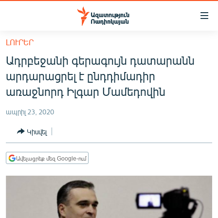
Մատչելիության
հղումներ
Անցնել
ԼՈՒՐԵՐ
հիմնական
ԱԶԱՏՈՒԹՅՈՒՆ TV
Ադրբեջանի գերագույն դատարանն
բովանդակությանը
ՀԱՅԱՍՏԱՆ
Անցնել
արդարացրել է ընդդիմադիր
հիմնական
ՔԱՂԱՔԱԿԱՆ
առաջնորդ Իլգար Մամեդովին
մենյուին
ԸՆՏՐՈՒԹՅՈՒՆՆԵՐ 2026
Որոնում
ապրիլ 23, 2020
ԻՐԱՎՈՒՆՔ
Կիսվել
ՀԱՍԱՐԱԿՈՒԹՅՈՒՆ
ՏՆՏԵՍՈՒԹՅՈՒՆ
Ավելացրեք մեզ Google-ում
ՂԱՐԱԲԱՂ
ՊԱՏԵՐԱԶՄԻ 6 ՇԱԲԱԹՆԵՐԸ
ՏԱՐԱԾԱՇՐՋԱՆ