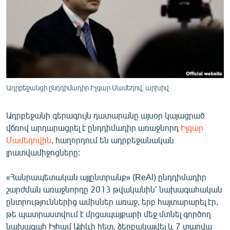
ՄԻՋԱԶԳԱՅԻՆ
ՄՇԱԿՈՒՅԹ
ՍՊՈՐՏ
ՄԵԿՆԱԲԱՆՈՒԹՅՈՒՆ
ՏՏ ԵՒ ԻՆՏԵՐՆԵՏ
Ադրբեջանցի ընդդիմադիր Իլգար Մամեդով, արխիվ
ԿՈՐՈՆԱՎԻՐՈՒՍ
Ադրբեջանի գերագույն դատարանը այսօր կայացրած
ԱՐԽԻՎ
վճռով արդարացրել է ընդդիմադիր առաջնորդ
Իլգար
ՏԵՍԱՆՅՈՒԹԵՐ
Մամեդովին
, հաղորդում են ադրբեջանական
լրատվամիջոցները:
ԲԱՆԱՎԵՃ
ՁԳՏԵԼՈՎ ԼԱՎԱԳՈՒՅՆԻՆ
«Հանրապետական այլընտրանք» (ReAl) ընդդիմադիր
շարժման առաջնորդը 2013 թվականին՝ նախագահական
ՓՈԴՔԱՍԹ
ընտրություններից ամիսներ առաջ, երբ հայտարարել էր,
թե պատրաստվում է մրցապայքարի մեջ մտնել գործող
Հայերեն
նախագահ Իլհամ Ալիևի հետ, ձերբակալվել և 7 տարվա