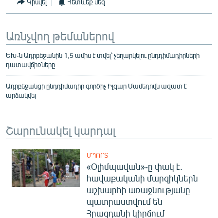
Կիսվել
Հետևեք մեզ
Առնչվող թեմաներով
ԵԽ-ն Ադրբեջանին 1,5 ամիս է տվել՝ չեղարկելու ընդդիմադիրների
դատավճիռները
Ադրբեջանցի ընդդիմադիր գործիչ Իլգար Մամեդովն ազատ է
արձակվել
Շարունակել կարդալ
ՍՊՈՐՏ
«Օլիմպավան»-ը փակ է.
հավաքականի մարզիկներն
աշխարհի առաջնությանը
պատրաստվում են
Հրազդանի կիրճում