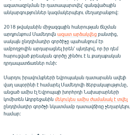
ազատազրկման էր դատապարտվել՝ զանգվածային
English
անկարգություններ կազմակերպելու մեղադրանքով:
Русский
2018 թվականին միջազգային հանրության ճնշման
ՀԵՏԵՎԵՔ ՄԵԶ
արդյունքում Մամեդովն
ազատ արձակվեց
բանտից,
սակայն ընդդիմադիր գործիչը պահանջում էր
ամբողջովին արդարացնել իրեն՝ պնդելով, որ իր դեմ
հարուցված քրեական գործը շինծու է և քաղաքական
դրդապատճառներ ունի:
«Ազատության» բոլոր կայքերը
Մարդու իրավունքների եվրոպական դատարանն ավելի
վաղ ապօրինի է համարել Մամեդովի ձերբակալությունը,
անցած ամիս էլ Եվրոպայի խորհրդի Նախարարների
կոմիտեն Ադրբեջանին
մեկուկես ամիս ժամանակ է տվել
ընդդիմադիր գործչի նկատմամբ դատավճիռը չեղարկելու
համար: