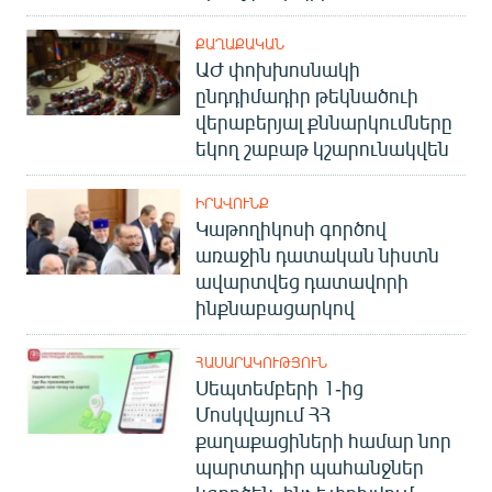
ՔԱՂԱՔԱԿԱՆ
ԱԺ փոխխոսնակի
ընդդիմադիր թեկնածուի
վերաբերյալ քննարկումները
եկող շաբաթ կշարունակվեն
ԻՐԱՎՈՒՆՔ
Կաթողիկոսի գործով
առաջին դատական նիստն
ավարտվեց դատավորի
ինքնաբացարկով
ՀԱՍԱՐԱԿՈՒԹՅՈՒՆ
Սեպտեմբերի 1-ից
Մոսկվայում ՀՀ
քաղաքացիների համար նոր
պարտադիր պահանջներ