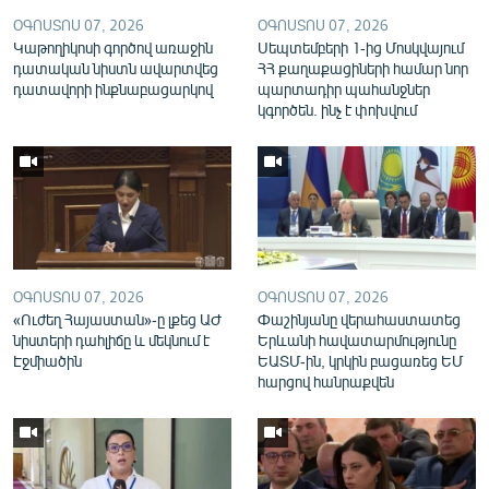
English
ՕԳՈՍՏՈՍ 07, 2026
ՕԳՈՍՏՈՍ 07, 2026
Կաթողիկոսի գործով առաջին
Սեպտեմբերի 1-ից Մոսկվայում
Русский
դատական նիստն ավարտվեց
ՀՀ քաղաքացիների համար նոր
դատավորի ինքնաբացարկով
պարտադիր պահանջներ
կգործեն. ինչ է փոխվում
ՀԵՏԵՎԵՔ ՄԵԶ
«Ազատության» բոլոր կայքերը
ՕԳՈՍՏՈՍ 07, 2026
ՕԳՈՍՏՈՍ 07, 2026
«Ուժեղ Հայաստան»-ը լքեց ԱԺ
Փաշինյանը վերահաստատեց
նիստերի դահլիճը և մեկնում է
Երևանի հավատարմությունը
Էջմիածին
ԵԱՏՄ-ին, կրկին բացառեց ԵՄ
հարցով հանրաքվեն