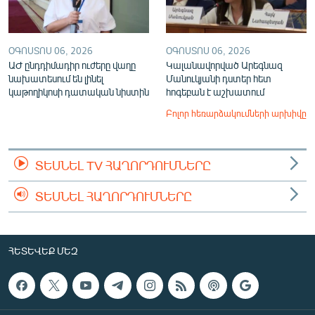
ՕԳՈՍՏՈՍ 06, 2026
ՕԳՈՍՏՈՍ 06, 2026
ԱԺ ընդդիմադիր ուժերը վաղը
Կալանավորված Արեգնազ
նախատեսում են լինել
Մանուկյանի դստեր հետ
կաթողիկոսի դատական նիստին
հոգեբան է աշխատում
Բոլոր հեռարձակումների արխիվը
ՏԵՍՆԵԼ TV ՀԱՂՈՐԴՈՒՄՆԵՐԸ
ՏԵՍՆԵԼ ՀԱՂՈՐԴՈՒՄՆԵՐԸ
ՀԵՏԵՎԵՔ ՄԵԶ