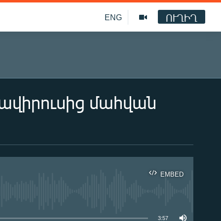
ՈՒՂԻՂ
ENG
նավիրուսից մահվան
EMBED
ble
3:57