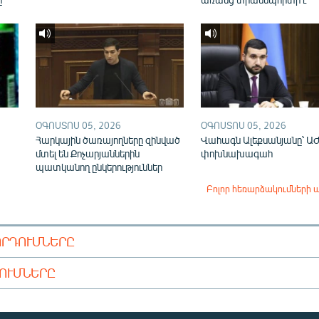
ՕԳՈՍՏՈՍ 05, 2026
ՕԳՈՍՏՈՍ 05, 2026
Հարկային ծառայողները զինված
Վահագն Ալեքսանյանը՝ Ա
մտել են Քոչարյաններին
փոխնախագահ
պատկանող ընկերություններ
Բոլոր հեռարձակումների 
ՈՐԴՈՒՄՆԵՐԸ
ԴՈՒՄՆԵՐԸ