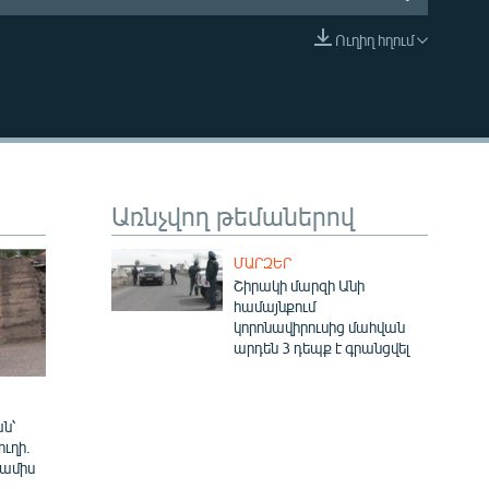
Ուղիղ հղում
EMBED
Առնչվող թեմաներով
ՄԱՐԶԵՐ
Շիրակի մարզի Անի
համայնքում
կորոնավիրուսից մահվան
արդեն 3 դեպք է գրանցվել
ն՝
ուղի.
 ամիս