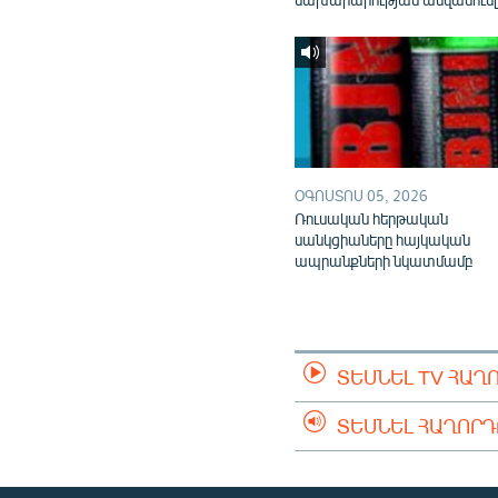
ՕԳՈՍՏՈՍ 05, 2026
Ռուսական հերթական
սանկցիաները հայկական
ապրանքների նկատմամբ
ՏԵՍՆԵԼ TV ՀԱՂ
ՏԵՍՆԵԼ ՀԱՂՈՐ