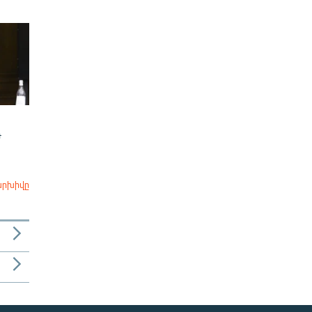
Ժ
արխիվը