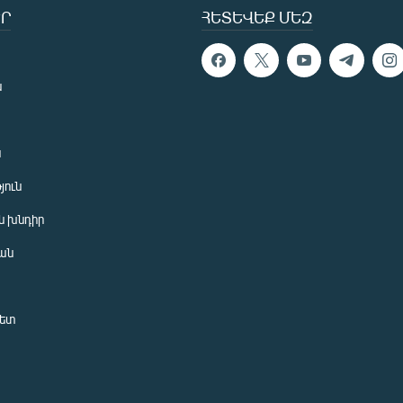
Ր
ՀԵՏԵՎԵՔ ՄԵԶ
ն
ն
յուն
 խնդիր
ան
նետ