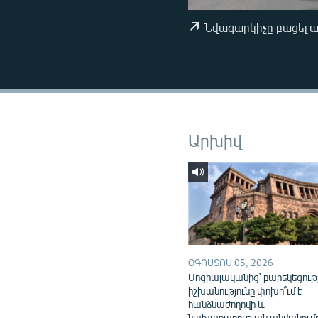
ՄԻՋԱԶԳԱՅԻՆ
ՄՇԱԿՈՒՅԹ
Նվագարկիչը բացել 
ՍՊՈՐՏ
ՄԵԿՆԱԲԱՆՈՒԹՅՈՒՆ
ՏՏ ԵՒ ԻՆՏԵՐՆԵՏ
ԿՈՐՈՆԱՎԻՐՈՒՍ
Արխիվ
ԱՐԽԻՎ
ՏԵՍԱՆՅՈՒԹԵՐ
ԲԱՆԱՎԵՃ
ՁԳՏԵԼՈՎ ԼԱՎԱԳՈՒՅՆԻՆ
ՓՈԴՔԱՍԹ
ՕԳՈՍՏՈՍ 05, 2026
Սոցիալականից՝ բարեկեցութ
իշխանությունը փոխո՞ւմ է
հանձնաժողովի և
նախարարության անվանում