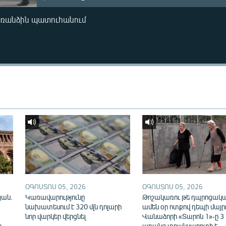
առանձին պատուհանում
ՕԳՈՍՏՈՍ 05, 2026
ՕԳՈՍՏՈՍ 05, 2026
յան.
Կառավարությունը
Թոշակառու թե դպրոցակա
նախատեսում է 320 մլն դոլարի
ամեն օր ոտքով դեպի մայր
նոր վարկեր վերցնել
Վանաձորի «Տարոն 1»-ը 3
ը
առանց տրանսպորտի է