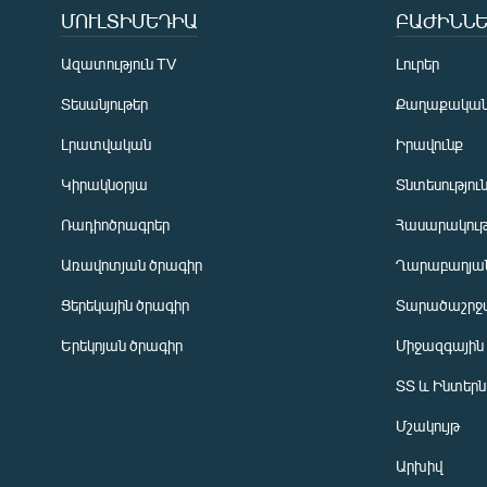
ՄՈՒԼՏԻՄԵԴԻԱ
ԲԱԺԻՆՆԵ
Ազատություն TV
Լուրեր
Տեսանյութեր
Քաղաքակա
Լրատվական
Իրավունք
Կիրակնօրյա
Տնտեսությու
Ռադիոծրագրեր
Հասարակութ
Առավոտյան ծրագիր
Ղարաբաղյան
Ցերեկային ծրագիր
Տարածաշրջ
Հայերեն
Երեկոյան ծրագիր
Միջազգային
English
ՏՏ և Ինտեր
Русский
Մշակույթ
ՀԵՏԵՎԵՔ ՄԵԶ
Արխիվ