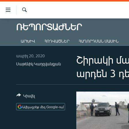
Մատչելիության
հղումներ
Որոնում
Անցնել
ՌԵՊՈՐՏԱԺՆԵՐ
ԱԶԱՏՈՒԹՅՈՒՆ TV
հիմնական
բովանդակությանը
ՀԱՅԱՍՏԱՆ
ԱՐԽԻՎ
ՀՈԴՎԱԾՆԵՐ
ՀԱՂՈՐԴՄԱՆ ՄԱՍԻՆ
Անցնել
ՔԱՂԱՔԱԿԱՆ
հիմնական
մենյուին
ապրիլ 20, 2020
Շիրակի մա
ԸՆՏՐՈՒԹՅՈՒՆՆԵՐ 2026
Որոնում
Սաթենիկ Կաղզվանցյան
ԻՐԱՎՈՒՆՔ
արդեն 3 դ
ՀԱՍԱՐԱԿՈՒԹՅՈՒՆ
ՏՆՏԵՍՈՒԹՅՈՒՆ
Կիսվել
ՂԱՐԱԲԱՂ
Ավելացրեք մեզ Google-ում
ՊԱՏԵՐԱԶՄԻ 6 ՇԱԲԱԹՆԵՐԸ
ՏԱՐԱԾԱՇՐՋԱՆ