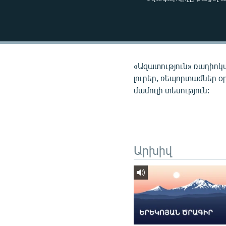
ՄԻՋԱԶԳԱՅԻՆ
ՄՇԱԿՈՒՅԹ
ՍՊՈՐՏ
ՄԵԿՆԱԲԱՆՈՒԹՅՈՒՆ
«Ազատություն» ռադիոկ
ՏՏ ԵՒ ԻՆՏԵՐՆԵՏ
լուրեր, ռեպորտաժներ օ
մամուլի տեսություն:
ԿՈՐՈՆԱՎԻՐՈՒՍ
ԱՐԽԻՎ
ՏԵՍԱՆՅՈՒԹԵՐ
ԲԱՆԱՎԵՃ
Արխիվ
ՁԳՏԵԼՈՎ ԼԱՎԱԳՈՒՅՆԻՆ
ՓՈԴՔԱՍԹ