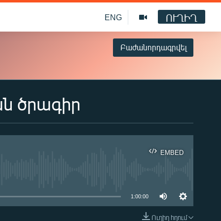
ՈՒՂԻՂ
ENG
Բաժանորդագրվել
ան ծրագիր
EMBED
ble
1:00:00
Ուղիղ հղում