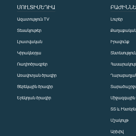
ՄՈՒԼՏԻՄԵԴԻԱ
ԲԱԺԻՆՆԵ
Ազատություն TV
Լուրեր
Տեսանյութեր
Քաղաքակա
Լրատվական
Իրավունք
Կիրակնօրյա
Տնտեսությու
Ռադիոծրագրեր
Հասարակութ
Առավոտյան ծրագիր
Ղարաբաղյան
Ցերեկային ծրագիր
Տարածաշրջ
Հայերեն
Երեկոյան ծրագիր
Միջազգային
English
ՏՏ և Ինտեր
Русский
Մշակույթ
ՀԵՏԵՎԵՔ ՄԵԶ
Արխիվ