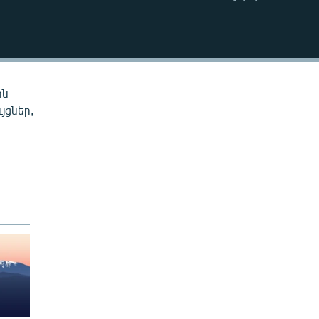
EMBED
ին
յցներ,