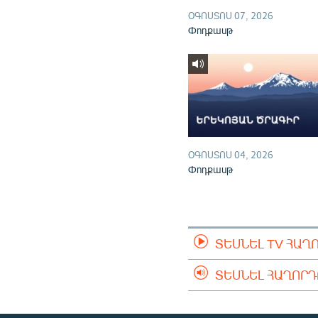
ՕԳՈՍՏՈՍ 07, 2026
Փոդքասթ
ՕԳՈՍՏՈՍ 04, 2026
Փոդքասթ
ՏԵՍՆԵԼ TV ՀԱՂ
ՏԵՍՆԵԼ ՀԱՂՈՐ