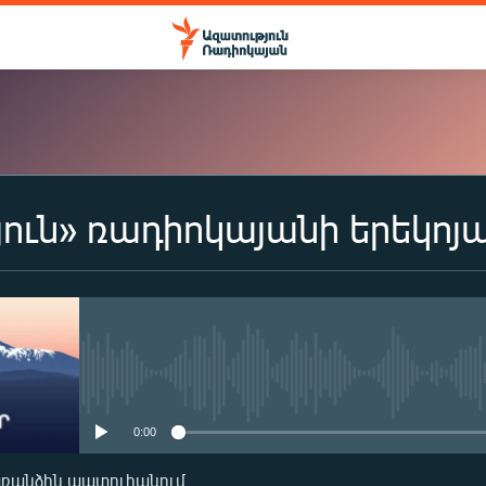
ուն» ռադիոկայանի երեկոյ
ԲԱԺԱՆՈՐԴԱԳՐՎԵԼ
Apple Podcasts
Spotify
No media source currently availa
0:00
Բաժանորդագրվել
առանձին պատուհանում