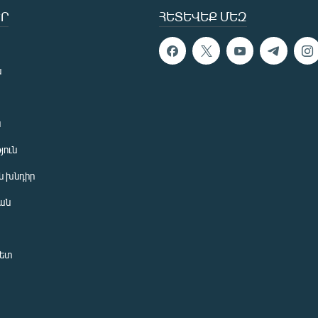
Ր
ՀԵՏԵՎԵՔ ՄԵԶ
ն
ն
յուն
 խնդիր
ան
նետ