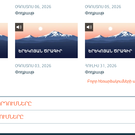
ՕԳՈՍՏՈՍ 06, 2026
ՕԳՈՍՏՈՍ 05, 2026
Փոդքասթ
Փոդքասթ
ՕԳՈՍՏՈՍ 03, 2026
ՀՈՒԼԻՍ 31, 2026
Փոդքասթ
Փոդքասթ
Բոլոր հեռարձակումների 
ՈՐԴՈՒՄՆԵՐԸ
ԴՈՒՄՆԵՐԸ