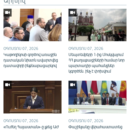
English
Русский
ՀԵՏԵՎԵՔ ՄԵԶ
ՕԳՈՍՏՈՍ 07, 2026
ՕԳՈՍՏՈՍ 07, 2026
Կաթողիկոսի գործով առաջին
Սեպտեմբերի 1-ից Մոսկվայում
դատական նիստն ավարտվեց
ՀՀ քաղաքացիների համար նոր
դատավորի ինքնաբացարկով
պարտադիր պահանջներ
«Ազատության» բոլոր կայքերը
կգործեն. ինչ է փոխվում
ՕԳՈՍՏՈՍ 07, 2026
ՕԳՈՍՏՈՍ 07, 2026
«Ուժեղ Հայաստան»-ը լքեց ԱԺ
Փաշինյանը վերահաստատեց