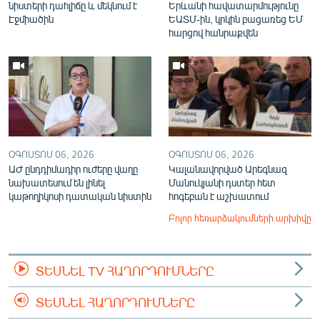
նիստերի դահլիճը և մեկնում է
Երևանի հավատարմությունը
Էջմիածին
ԵԱՏՄ-ին, կրկին բացառեց ԵՄ
հարցով հանրաքվեն
ՕԳՈՍՏՈՍ 06, 2026
ՕԳՈՍՏՈՍ 06, 2026
ԱԺ ընդդիմադիր ուժերը վաղը
Կալանավորված Արեգնազ
նախատեսում են լինել
Մանուկյանի դստեր հետ
կաթողիկոսի դատական նիստին
հոգեբան է աշխատում
Բոլոր հեռարձակումների արխիվը
ՏԵՍՆԵԼ TV ՀԱՂՈՐԴՈՒՄՆԵՐԸ
ՏԵՍՆԵԼ ՀԱՂՈՐԴՈՒՄՆԵՐԸ