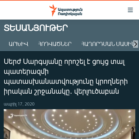
Մատչելիության
հղումներ
Անցնել
ՏԵՍԱՆՅՈՒԹԵՐ
հիմնական
ԱԶԱՏՈՒԹՅՈՒՆ TV
բովանդակությանը
ԱՐԽԻՎ
ՀՈԴՎԱԾՆԵՐ
ՀԱՂՈՐԴՄԱՆ ՄԱՍԻՆ
ՀԱՅԱՍՏԱՆ
Անցնել
հիմնական
ՔԱՂԱՔԱԿԱՆ
Սերժ Սարգսյանը որոշել է ցույց տալ
մենյուին
ԸՆՏՐՈՒԹՅՈՒՆՆԵՐ 2026
Որոնում
պատերազմի
ԻՐԱՎՈՒՆՔ
պատասխանատվությունը կրողների
ՀԱՍԱՐԱԿՈՒԹՅՈՒՆ
իրական շրջանակը․ վերլուծաբան
ՏՆՏԵՍՈՒԹՅՈՒՆ
ապրիլ 17, 2020
ՂԱՐԱԲԱՂ
ՊԱՏԵՐԱԶՄԻ 6 ՇԱԲԱԹՆԵՐԸ
ՏԱՐԱԾԱՇՐՋԱՆ