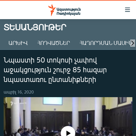
Մատչելիության
հղումներ
Անցնել
ՏԵՍԱՆՅՈՒԹԵՐ
հիմնական
ԱԶԱՏՈՒԹՅՈՒՆ TV
բովանդակությանը
ԱՐԽԻՎ
ՀՈԴՎԱԾՆԵՐ
ՀԱՂՈՐԴՄԱՆ ՄԱՍԻՆ
ՀԱՅԱՍՏԱՆ
Անցնել
հիմնական
ՔԱՂԱՔԱԿԱՆ
Նպաստի 50 տոկոսի չափով
մենյուին
ԸՆՏՐՈՒԹՅՈՒՆՆԵՐ 2026
Որոնում
աջակցություն շուրջ 85 հազար
ԻՐԱՎՈՒՆՔ
նպաստառու ընտանիքների
ՀԱՍԱՐԱԿՈՒԹՅՈՒՆ
ապրիլ 16, 2020
ՏՆՏԵՍՈՒԹՅՈՒՆ
ՂԱՐԱԲԱՂ
ՊԱՏԵՐԱԶՄԻ 6 ՇԱԲԱԹՆԵՐԸ
ՏԱՐԱԾԱՇՐՋԱՆ
No media source currently available