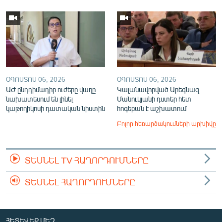
ՕԳՈՍՏՈՍ 06, 2026
ՕԳՈՍՏՈՍ 06, 2026
ԱԺ ընդդիմադիր ուժերը վաղը
Կալանավորված Արեգնազ
նախատեսում են լինել
Մանուկյանի դստեր հետ
կաթողիկոսի դատական նիստին
հոգեբան է աշխատում
Բոլոր հեռարձակումների արխիվը
ՏԵՍՆԵԼ TV ՀԱՂՈՐԴՈՒՄՆԵՐԸ
ՏԵՍՆԵԼ ՀԱՂՈՐԴՈՒՄՆԵՐԸ
ՀԵՏԵՎԵՔ ՄԵԶ