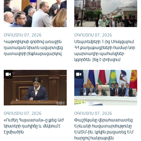
English
Русский
ՀԵՏԵՎԵՔ ՄԵԶ
ՕԳՈՍՏՈՍ 07, 2026
ՕԳՈՍՏՈՍ 07, 2026
Կաթողիկոսի գործով առաջին
Սեպտեմբերի 1-ից Մոսկվայում
դատական նիստն ավարտվեց
ՀՀ քաղաքացիների համար նոր
դատավորի ինքնաբացարկով
պարտադիր պահանջներ
կգործեն. ինչ է փոխվում
«Ազատության» բոլոր կայքերը
ՕԳՈՍՏՈՍ 07, 2026
ՕԳՈՍՏՈՍ 07, 2026
«Ուժեղ Հայաստան»-ը լքեց ԱԺ
Փաշինյանը վերահաստատեց
նիստերի դահլիճը և մեկնում է
Երևանի հավատարմությունը
Էջմիածին
ԵԱՏՄ-ին, կրկին բացառեց ԵՄ
հարցով հանրաքվեն