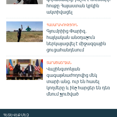
հոսքը Հայաստան կրկին
ակտիվացել
ՀԱՍԱՐԱԿՈՒԹՅՈՒՆ
Գյումրիից Փարիզ․
հայկական անօդաչուն
ներկայացվել է միջազգային
ցուցահանդեսում
ՏԱՐԱԾԱՇՐՋԱՆ
Վաշինգտոնյան
գագաթնաժողովից մեկ
տարի անց. ուր են հասել
կողմերը և ինչ հարցեր են դեռ
մնում չլուծված
ՀԵՏԵՎԵՔ ՄԵԶ