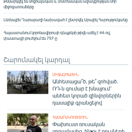
Քննարկվել են սոցիալական և տնտեսական աջակցության նոր
միջոցառումները
Լեռնային Ղարաբաղի նախագահ է ընտրվել Արայիկ Հարությունյանը
Հայաստանում կորոնավիրուսի դեպքերի թիվն աճել է 44-ով,
փաստացի բուժվում են 797-ը
Շարունակել կարդալ
ՄԻՋԱԶԳԱՅԻՆ
Անհետացա՞ծ, թե՞ զոհված․
ՌԴ-ն գումար է խնայում՝
անհետ կորած զինվորներին
դասալիք գրանցելով
ՀԱՍԱՐԱԿՈՒԹՅՈՒՆ
Փախուստ ռուսական
զորամասից. ինչու է ռուսների