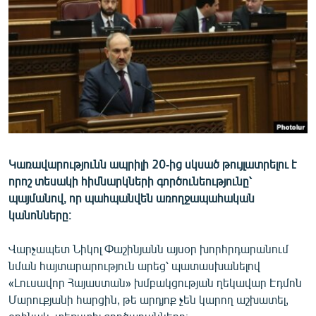
ՄԻՋԱԶԳԱՅԻՆ
ՄՇԱԿՈՒՅԹ
ՍՊՈՐՏ
ՄԵԿՆԱԲԱՆՈՒԹՅՈՒՆ
ՏՏ ԵՒ ԻՆՏԵՐՆԵՏ
ԿՈՐՈՆԱՎԻՐՈՒՍ
Կառավարությունն ապրիլի 20-ից սկսած թույլատրելու է
ԱՐԽԻՎ
որոշ տեսակի հիմնարկների գործունեությունը՝
ՏԵՍԱՆՅՈՒԹԵՐ
պայմանով, որ պահպանվեն առողջապահական
կանոնները։
ԲԱՆԱՎԵՃ
ՁԳՏԵԼՈՎ ԼԱՎԱԳՈՒՅՆԻՆ
Վարչապետ Նիկոլ Փաշինյանն այսօր խորհրդարանում
նման հայտարարություն արեց՝ պատասխանելով
ՓՈԴՔԱՍԹ
«Լուսավոր Հայաստան» խմբակցության ղեկավար Էդմոն
Մարուքյանի հարցին, թե արդյոք չեն կարող աշխատել,
Հայերեն