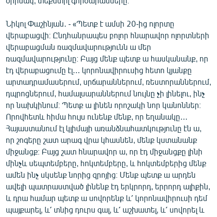
օրինակ, տեքստիլ գործարանները։
English
Նիկոլ Փաշինյան․ - «Պետք է ամսի 20-ից ոլորտը
Русский
վերաբացվի։ Ընդհանրապես բոլոր հնարավոր ոլորտների
վերաբացման ռազմավարությունն ա մեր
ՀԵՏԵՎԵՔ ՄԵԶ
ռազմավարությունը։ Բայց մենք պետք ա հասկանանք, որ
էդ վերաբացումը էլ․․․ կորոնավիրուսից հետո կյանքը
արտադրամասերում, սրճարաններում, ռեստորաններում,
դպրոցներում, համալսարաններում նույնը չի լինելու, ինչ
որ նախկինում։ Պետք ա լինեն որոշակի նոր կանոններ։
Որովհետև հիմա հույս ունենք մենք, որ եղանակը․․․
«Ազատության» բոլոր կայքերը
Հայաստանում էլ կլիմայի առանձնահատկությունը էն ա,
որ շոգերը շատ արագ վրա կհասնեն, մենք կստանանք
միջանցք։ Բայց շատ հնարավոր ա, որ էդ միջանցքը լինի
մինչև սեպտեմբերը, հոկտեմբերը, և հոկտեմբերից մենք
ամեն ինչ սկսենք նորից զրոյից։ Մենք պետք ա արդեն
ավելի պատրաստված լինենք էդ երկրորդ, երրորդ ալիքին,
և դրա համար պետք ա սովորենք և՛ կորոնավիրուսի դեմ
պայքարել, և՛ տնից դուրս գալ, և՛ աշխատել, և՛ սովորել և