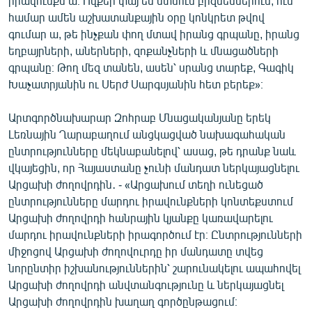
իրավունքն ա։ Ովքեր փայ են մտնում բիզնեսներում, ում
համար ամեն աշխատանքային օրը կոնկրետ թվով
գումար ա, թե ինչքան փող մտավ իրանց գրպանը, իրանց
եղբայրների, աներների, զոքանչների և մնացածների
գրպանը։ Թող մեզ տանեն, ասեն՝ սրանց տարեք, Գագիկ
Խաչատրյանին ու Սերժ Սարգսյանին հետ բերեք»։
Արտգործնախարար Զոհրաբ Մնացականյանը երեկ
Լեռնային Ղարաբաղում անցկացված նախագահական
ընտրությունները մեկնաբանելով՝ ասաց, թե դրանք նաև
վկայեցին, որ Հայաստանը չունի մանդատ ներկայացնելու
Արցախի ժողովրդին․ - «Արցախում տեղի ունեցած
ընտրությունները մարդու իրավունքների կոնտեքստում
Արցախի ժողովրդի հանրային կյանքը կառավարելու
մարդու իրավունքների իրագործում էր։ Ընտրությունների
միջոցով Արցախի ժողովուրդը իր մանդատը տվեց
նորընտիր իշխանություններին՝ շարունակելու ապահովել
Արցախի ժողովրդի անվտանգությունը և ներկայացնել
Արցախի ժողովրդին խաղաղ գործընթացում։