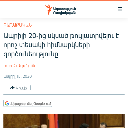
Մատչելիության
հղումներ
Անցնել
ՔԱՂԱՔԱԿԱՆ
հիմնական
ԱԶԱՏՈՒԹՅՈՒՆ TV
Ապրիլի 20-ից սկսած թույլատրվելու է
բովանդակությանը
ՀԱՅԱՍՏԱՆ
Անցնել
որոշ տեսակի հիմնարկների
հիմնական
ՔԱՂԱՔԱԿԱՆ
գործունեությունը
մենյուին
ԸՆՏՐՈՒԹՅՈՒՆՆԵՐ 2026
Որոնում
Կարլեն Ասլանյան
ԻՐԱՎՈՒՆՔ
ապրիլ 15, 2020
ՀԱՍԱՐԱԿՈՒԹՅՈՒՆ
Կիսվել
ՏՆՏԵՍՈՒԹՅՈՒՆ
ՂԱՐԱԲԱՂ
Ավելացրեք մեզ Google-ում
ՊԱՏԵՐԱԶՄԻ 6 ՇԱԲԱԹՆԵՐԸ
ՏԱՐԱԾԱՇՐՋԱՆ