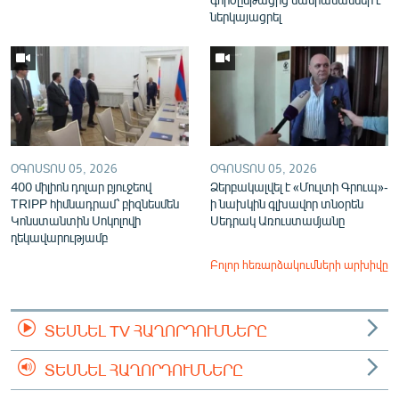
ներկայացրել
ՕԳՈՍՏՈՍ 05, 2026
ՕԳՈՍՏՈՍ 05, 2026
400 միլիոն դոլար բյուջեով
Ձերբակալվել է «Մուլտի Գրուպ»-
TRIPP հիմնադրամ՝ բիզնեսմեն
ի նախկին գլխավոր տնօրեն
Կոնստանտին Սոկոլովի
Սեդրակ Առուստամյանը
ղեկավարությամբ
Բոլոր հեռարձակումների արխիվը
ՏԵՍՆԵԼ TV ՀԱՂՈՐԴՈՒՄՆԵՐԸ
ՏԵՍՆԵԼ ՀԱՂՈՐԴՈՒՄՆԵՐԸ