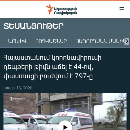
Մատչելիության
հղումներ
Անցնել
ՏԵՍԱՆՅՈՒԹԵՐ
հիմնական
ԱԶԱՏՈՒԹՅՈՒՆ TV
բովանդակությանը
ԱՐԽԻՎ
ՀՈԴՎԱԾՆԵՐ
ՀԱՂՈՐԴՄԱՆ ՄԱՍԻՆ
ՀԱՅԱՍՏԱՆ
Անցնել
հիմնական
ՔԱՂԱՔԱԿԱՆ
Հայաստանում կորոնավիրուսի
մենյուին
ԸՆՏՐՈՒԹՅՈՒՆՆԵՐ 2026
Որոնում
դեպքերի թիվն աճել է 44-ով,
ԻՐԱՎՈՒՆՔ
փաստացի բուժվում է 797-ը
ՀԱՍԱՐԱԿՈՒԹՅՈՒՆ
ապրիլ 15, 2020
ՏՆՏԵՍՈՒԹՅՈՒՆ
ՂԱՐԱԲԱՂ
ՊԱՏԵՐԱԶՄԻ 6 ՇԱԲԱԹՆԵՐԸ
ՏԱՐԱԾԱՇՐՋԱՆ
No media source currently available