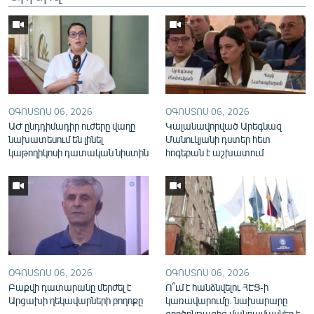
English
Русский
ՀԵՏԵՎԵՔ ՄԵԶ
ՕԳՈՍՏՈՍ 06, 2026
ՕԳՈՍՏՈՍ 06, 2026
ԱԺ ընդդիմադիր ուժերը վաղը
Կալանավորված Արեգնազ
նախատեսում են լինել
Մանուկյանի դստեր հետ
կաթողիկոսի դատական նիստին
հոգեբան է աշխատում
«Ազատության» բոլոր կայքերը
ՕԳՈՍՏՈՍ 06, 2026
ՕԳՈՍՏՈՍ 06, 2026
Բաքվի դատարանը մերժել է
Ո՞ւմ է հանձնվելու ՀԷՑ-ի
Արցախի ղեկավարների բողոքը
կառավարումը. նախարարը
գործընթացից մանրամասներ է