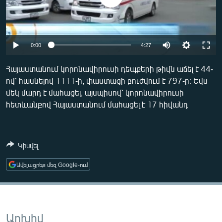
ՄԻՋԱԶԳԱՅԻՆ
ՄՇԱԿՈՒՅԹ
ՍՊՈՐՏ
Auto
0:00
4:27
ՄԵԿՆԱԲԱՆՈՒԹՅՈՒՆ
270p
Հայաստանում կորոնավիրուսի դեպքերի թիվն աճել է 44-
ՏՏ ԵՒ ԻՆՏԵՐՆԵՏ
ով՝ հասնելով 1111-ի, փաստացի բուժվում է 797-ը։ Եվս
360p
մեկ մարդ է մահացել, այսպիսով՝ կորոնավիրուսի
ԿՈՐՈՆԱՎԻՐՈՒՍ
404p
հետևանքով Հայաստանում մահացել է 17 հիվանդ
Auto
270p
360p
404p
ԱՐԽԻՎ
ՏԵՍԱՆՅՈՒԹԵՐ
Կիսվել
ԲԱՆԱՎԵՃ
Ավելացրեք մեզ Google-ում
ՁԳՏԵԼՈՎ ԼԱՎԱԳՈՒՅՆԻՆ
ՓՈԴՔԱՍԹ
Հայերեն
Արխիվ