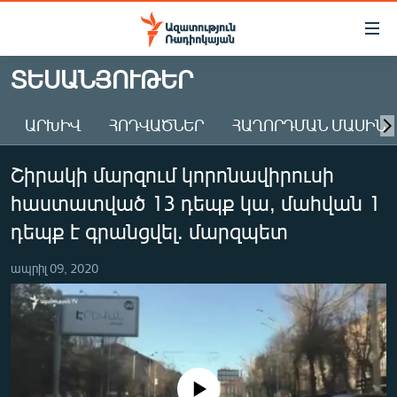
Մատչելիության
հղումներ
Անցնել
ՏԵՍԱՆՅՈՒԹԵՐ
հիմնական
ԱԶԱՏՈՒԹՅՈՒՆ TV
բովանդակությանը
ԱՐԽԻՎ
ՀՈԴՎԱԾՆԵՐ
ՀԱՂՈՐԴՄԱՆ ՄԱՍԻՆ
ՀԱՅԱՍՏԱՆ
Անցնել
հիմնական
ՔԱՂԱՔԱԿԱՆ
Շիրակի մարզում կորոնավիրուսի
մենյուին
ԸՆՏՐՈՒԹՅՈՒՆՆԵՐ 2026
Որոնում
հաստատված 13 դեպք կա, մահվան 1
ԻՐԱՎՈՒՆՔ
դեպք է գրանցվել. մարզպետ
ՀԱՍԱՐԱԿՈՒԹՅՈՒՆ
ապրիլ 09, 2020
ՏՆՏԵՍՈՒԹՅՈՒՆ
ՂԱՐԱԲԱՂ
ՊԱՏԵՐԱԶՄԻ 6 ՇԱԲԱԹՆԵՐԸ
ՏԱՐԱԾԱՇՐՋԱՆ
No media source currently available