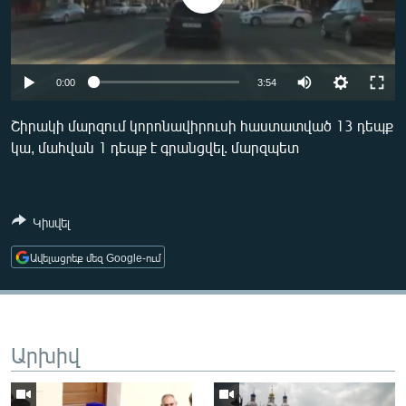
ՄԻՋԱԶԳԱՅԻՆ
ՄՇԱԿՈՒՅԹ
ՍՊՈՐՏ
Auto
0:00
3:54
ՄԵԿՆԱԲԱՆՈՒԹՅՈՒՆ
270p
Շիրակի մարզում կորոնավիրուսի հաստատված 13 դեպք
ՏՏ ԵՒ ԻՆՏԵՐՆԵՏ
կա, մահվան 1 դեպք է գրանցվել. մարզպետ
360p
ԿՈՐՈՆԱՎԻՐՈՒՍ
404p
Auto
270p
360p
404p
ԱՐԽԻՎ
Կիսվել
ՏԵՍԱՆՅՈՒԹԵՐ
Ավելացրեք մեզ Google-ում
ԲԱՆԱՎԵՃ
ՁԳՏԵԼՈՎ ԼԱՎԱԳՈՒՅՆԻՆ
ՓՈԴՔԱՍԹ
Արխիվ
Հայերեն