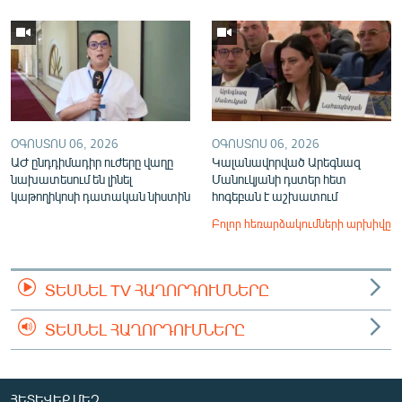
ՕԳՈՍՏՈՍ 06, 2026
ՕԳՈՍՏՈՍ 06, 2026
ԱԺ ընդդիմադիր ուժերը վաղը
Կալանավորված Արեգնազ
նախատեսում են լինել
Մանուկյանի դստեր հետ
կաթողիկոսի դատական նիստին
հոգեբան է աշխատում
Բոլոր հեռարձակումների արխիվը
ՏԵՍՆԵԼ TV ՀԱՂՈՐԴՈՒՄՆԵՐԸ
ՏԵՍՆԵԼ ՀԱՂՈՐԴՈՒՄՆԵՐԸ
ՀԵՏԵՎԵՔ ՄԵԶ