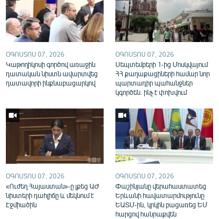
English
Русский
ՀԵՏԵՎԵՔ ՄԵԶ
ՕԳՈՍՏՈՍ 07, 2026
ՕԳՈՍՏՈՍ 07, 2026
Կաթողիկոսի գործով առաջին
Սեպտեմբերի 1-ից Մոսկվայում
դատական նիստն ավարտվեց
ՀՀ քաղաքացիների համար նոր
դատավորի ինքնաբացարկով
պարտադիր պահանջներ
կգործեն. ինչ է փոխվում
«Ազատության» բոլոր կայքերը
ՕԳՈՍՏՈՍ 07, 2026
ՕԳՈՍՏՈՍ 07, 2026
«Ուժեղ Հայաստան»-ը լքեց ԱԺ
Փաշինյանը վերահաստատեց
նիստերի դահլիճը և մեկնում է
Երևանի հավատարմությունը
Էջմիածին
ԵԱՏՄ-ին, կրկին բացառեց ԵՄ
հարցով հանրաքվեն