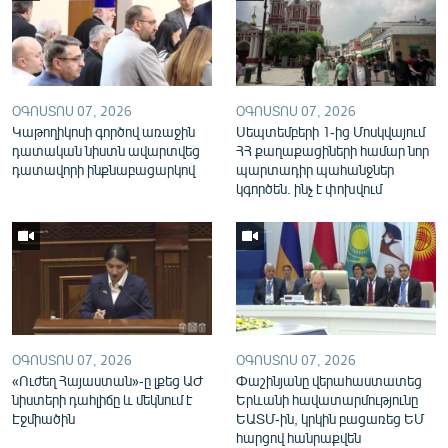
English
Русский
ՀԵՏԵՎԵՔ ՄԵԶ
ՕԳՈՍՏՈՍ 07, 2026
ՕԳՈՍՏՈՍ 07, 2026
Կաթողիկոսի գործով առաջին
Սեպտեմբերի 1-ից Մոսկվայում
դատական նիստն ավարտվեց
ՀՀ քաղաքացիների համար նոր
դատավորի ինքնաբացարկով
պարտադիր պահանջներ
կգործեն. ինչ է փոխվում
«Ազատության» բոլոր կայքերը
ՕԳՈՍՏՈՍ 07, 2026
ՕԳՈՍՏՈՍ 07, 2026
«Ուժեղ Հայաստան»-ը լքեց ԱԺ
Փաշինյանը վերահաստատեց
նիստերի դահլիճը և մեկնում է
Երևանի հավատարմությունը
Էջմիածին
ԵԱՏՄ-ին, կրկին բացառեց ԵՄ
հարցով հանրաքվեն