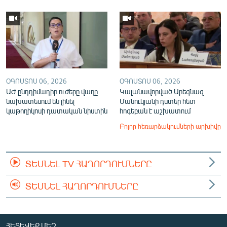
ՕԳՈՍՏՈՍ 06, 2026
ՕԳՈՍՏՈՍ 06, 2026
ԱԺ ընդդիմադիր ուժերը վաղը
Կալանավորված Արեգնազ
նախատեսում են լինել
Մանուկյանի դստեր հետ
կաթողիկոսի դատական նիստին
հոգեբան է աշխատում
Բոլոր հեռարձակումների արխիվը
ՏԵՍՆԵԼ TV ՀԱՂՈՐԴՈՒՄՆԵՐԸ
ՏԵՍՆԵԼ ՀԱՂՈՐԴՈՒՄՆԵՐԸ
ՀԵՏԵՎԵՔ ՄԵԶ