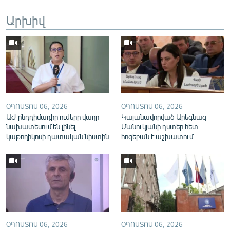
English
Արխիվ
Русский
ՀԵՏԵՎԵՔ ՄԵԶ
ՕԳՈՍՏՈՍ 06, 2026
ՕԳՈՍՏՈՍ 06, 2026
ԱԺ ընդդիմադիր ուժերը վաղը
Կալանավորված Արեգնազ
«Ազատության» բոլոր կայքերը
նախատեսում են լինել
Մանուկյանի դստեր հետ
կաթողիկոսի դատական նիստին
հոգեբան է աշխատում
ՕԳՈՍՏՈՍ 06, 2026
ՕԳՈՍՏՈՍ 06, 2026