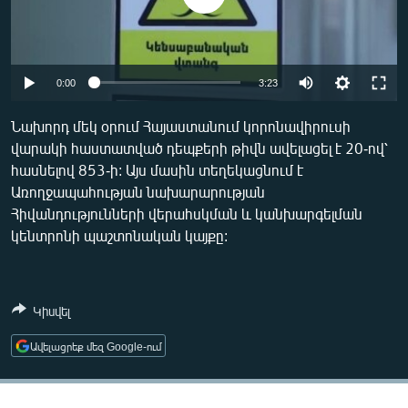
ՄԻՋԱԶԳԱՅԻՆ
ՄՇԱԿՈՒՅԹ
ՍՊՈՐՏ
Auto
0:00
3:23
ՄԵԿՆԱԲԱՆՈՒԹՅՈՒՆ
270p
Նախորդ մեկ օրում Հայաստանում կորոնավիրուսի
ՏՏ ԵՒ ԻՆՏԵՐՆԵՏ
վարակի հաստատված դեպքերի թիվն ավելացել է 20-ով՝
360p
հասնելով 853-ի: Այս մասին տեղեկացնում է
ԿՈՐՈՆԱՎԻՐՈՒՍ
404p
Առողջապահության նախարարության
Auto
270p
360p
404p
ԱՐԽԻՎ
Հիվանդությունների վերահսկման և կանխարգելման
կենտրոնի պաշտոնական կայքը:
ՏԵՍԱՆՅՈՒԹԵՐ
ԲԱՆԱՎԵՃ
ՁԳՏԵԼՈՎ ԼԱՎԱԳՈՒՅՆԻՆ
Կիսվել
ՓՈԴՔԱՍԹ
Ավելացրեք մեզ Google-ում
Հայերեն