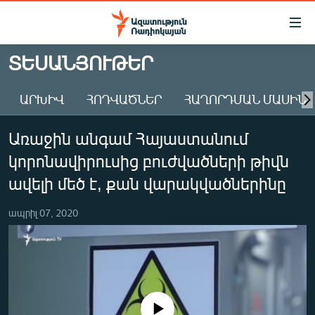
Մատչելիության
հղումներ
Անցնել
ՏԵՍԱՆՅՈՒԹԵՐ
հիմնական
ԱԶԱՏՈՒԹՅՈՒՆ TV
բովանդակությանը
ԱՐԽԻՎ
ՀՈԴՎԱԾՆԵՐ
ՀԱՂՈՐԴՄԱՆ ՄԱՍԻՆ
ՀԱՅԱՍՏԱՆ
Անցնել
հիմնական
ՔԱՂԱՔԱԿԱՆ
Առաջին անգամ Հայաստանում
մենյուին
ԸՆՏՐՈՒԹՅՈՒՆՆԵՐ 2026
Որոնում
կորոնավիրուսից բուժվածների թիվն
ԻՐԱՎՈՒՆՔ
ավելի մեծ է, քան վարակվածներինը
ՀԱՍԱՐԱԿՈՒԹՅՈՒՆ
ապրիլ 07, 2020
ՏՆՏԵՍՈՒԹՅՈՒՆ
ՂԱՐԱԲԱՂ
ՊԱՏԵՐԱԶՄԻ 6 ՇԱԲԱԹՆԵՐԸ
ՏԱՐԱԾԱՇՐՋԱՆ
No media source currently available