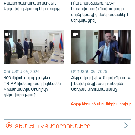
Բաքվի դատարանը մերժել է
Ո՞ւմ է հանձնվելու ՀԷՑ-ի
Արցախի ղեկավարների բողոքը
կառավարումը. նախարարը
գործընթացից մանրամասներ է
ներկայացրել
ՕԳՈՍՏՈՍ 05, 2026
ՕԳՈՍՏՈՍ 05, 2026
400 միլիոն դոլար բյուջեով
Ձերբակալվել է «Մուլտի Գրուպ»-
TRIPP հիմնադրամ՝ բիզնեսմեն
ի նախկին գլխավոր տնօրեն
Կոնստանտին Սոկոլովի
Սեդրակ Առուստամյանը
ղեկավարությամբ
Բոլոր հեռարձակումների արխիվը
ՏԵՍՆԵԼ TV ՀԱՂՈՐԴՈՒՄՆԵՐԸ