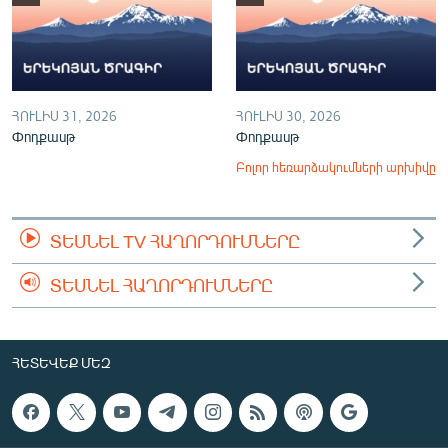
ՀՈՒԼԻՍ 31, 2026
ՀՈՒԼԻՍ 30, 2026
Փոդքասթ
Փոդքասթ
Բոլոր հեռարձակումների արխիվը
ՏԵՍՆԵԼ TV ՀԱՂՈՐԴՈՒՄՆԵՐԸ
ՏԵՍՆԵԼ ՀԱՂՈՐԴՈՒՄՆԵՐԸ
ՀԵՏԵՎԵՔ ՄԵԶ