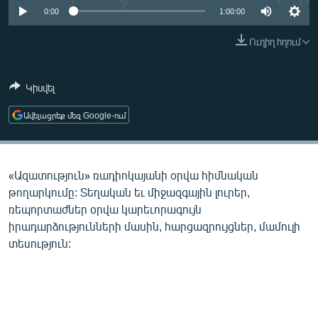
ՄԻՋԱԶԳԱՅԻՆ
0:00
1:00:00
ՄՇԱԿՈՒՅԹ
Ուղիղ հղում
ՍՊՈՐՏ
Կիսվել
ՄԵԿՆԱԲԱՆՈՒԹՅՈՒՆ
ՏՏ ԵՒ ԻՆՏԵՐՆԵՏ
Ավելացրեք մեզ Google-ում
ԿՈՐՈՆԱՎԻՐՈՒՍ
ԱՐԽԻՎ
«Ազատություն» ռադիոկայանի օրվա հիմնական
ՏԵՍԱՆՅՈՒԹԵՐ
թողարկումը: Տեղական եւ միջազգային լուրեր,
ռեպորտաժներ օրվա կարեւորագույն
ԲԱՆԱՎԵՃ
իրադարձությունների մասին, հարցազրույցներ, մամուլի
ՁԳՏԵԼՈՎ ԼԱՎԱԳՈՒՅՆԻՆ
տեսություն:
ՓՈԴՔԱՍԹ
Հայերեն