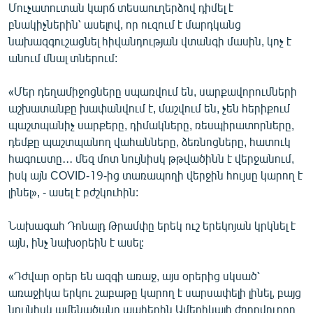
Մուչատուտան կարճ տեսաուղերձով դիմել է
բնակիչներին՝ ասելով, որ ուզում է մարդկանց
նախազգուշացնել հիվանդության վտանգի մասին, կոչ է
անում մնալ տներում:
«Մեր դեղամիջոցները սպառվում են, սարքավորումների
աշխատանքը խափանվում է, մաշվում են, չեն հերիքում
պաշտպանիչ սարքերը, դիմակները, ռեսպիրատորները,
դեմքը պաշտպանող վահանները, ձեռնոցները, հատուկ
հագուստը․․․ մեզ մոտ նույնիսկ թթվածինն է վերջանում,
իսկ այն COVID-19-ից տառապողի վերջին հույսը կարող է
լինել», - ասել է բժշկուհին:
Նախագահ Դոնալդ Թրամփը երեկ ուշ երեկոյան կրկնել է
այն, ինչ նախօրեին է ասել:
«Դժվար օրեր են ազգի առաջ, այս օրերից սկսած՝
առաջիկա երկու շաբաթը կարող է սարսափելի լինել, բայց
նույնիսկ ամենածանր պահերին Ամերիկայի ժողովուրդը