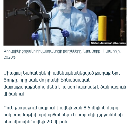
ՄԻՋԱԶԳԱՅԻՆ
ՄՇԱԿՈՒՅԹ
ՍՊՈՐՏ
ՄԵԿՆԱԲԱՆՈՒԹՅՈՒՆ
ՏՏ ԵՒ ԻՆՏԵՐՆԵՏ
Բրուքլինի շրջանի հիվանդանոցի բժիշկները, Նյու Յորք, 1 ապրիլի,
ԿՈՐՈՆԱՎԻՐՈՒՍ
2020թ.
ԱՐԽԻՎ
Միացյալ Նահանգների ամենաբնակեցված քաղաք Նյու
ՏԵՍԱՆՅՈՒԹԵՐ
Յորքը, որը նաև մոլորակի ֆինանսական
մայրաքաղաքներից մեկն է, այսօր հայտնվել է ծանրագույն
ԲԱՆԱՎԵՃ
վիճակում:
ՁԳՏԵԼՈՎ ԼԱՎԱԳՈՒՅՆԻՆ
Բուն քաղաքում ապրում է ավելի քան 8,5 միլիոն մարդ,
ՓՈԴՔԱՍԹ
իսկ բազմաթիվ արվարձանների և հարակից շրջանների
հետ միասին՝ ավելի 20 միլիոն:
Հայերեն