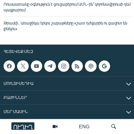
Ռուսաստանը օգնություն է ցուցաբերում ԱՄՆ-ին՝ կորոնավիրուսի դեմ
պայքարում
Թրամփ․ Առաջիկա երկու շաբաթները «շատ դժվարին ու ցավոտ են
լինելու»
ՀԵՏԵՎԵՔ ՄԵԶ
ՄՈՒԼՏԻՄԵԴԻԱ
ԲԱԺԻՆՆԵՐ
ՄԵՐ ՄԱՍԻՆ
ՈՒՂԻՂ
ENG
«Ազատ Եվրոպա/Ազատություն» ռադիոկայան © 2026