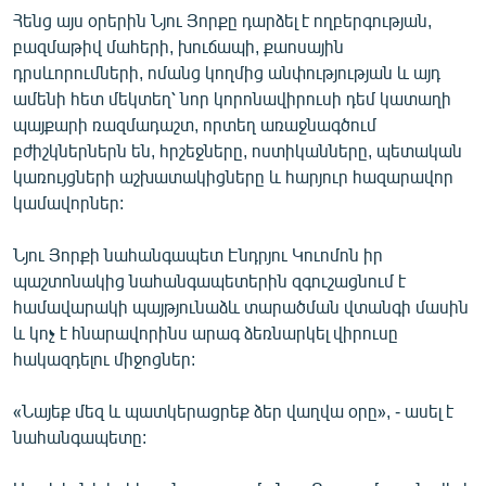
English
Հենց այս օրերին Նյու Յորքը դարձել է ողբերգության,
բազմաթիվ մահերի, խուճապի, քաոսային
Русский
դրսևորումների, ոմանց կողմից անփությության և այդ
ամենի հետ մեկտեղ՝ նոր կորոնավիրուսի դեմ կատաղի
ՀԵՏԵՎԵՔ ՄԵԶ
պայքարի ռազմադաշտ, որտեղ առաջնագծում
բժիշկներներն են, հրշեջները, ոստիկանները, պետական
կառույցների աշխատակիցները և հարյուր հազարավոր
կամավորներ:
Նյու Յորքի նահանգապետ Էնդրյու Կուոմոն իր
«Ազատության» բոլոր կայքերը
պաշտոնակից նահանգապետերին զգուշացնում է
համավարակի պայթյունաձև տարածման վտանգի մասին
և կոչ է հնարավորինս արագ ձեռնարկել վիրուսը
հակազդելու միջոցներ:
«Նայեք մեզ և պատկերացրեք ձեր վաղվա օրը», - ասել է
նահանգապետը: