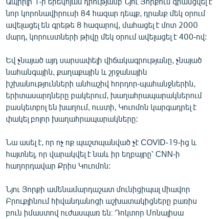
Ապրիլի 1-ի երեկոյան դրությամբ Նյու Յորքում գրանցվել է
նոր կորոնավիրուսի 84 հազար դեպք, դրանք մեկ օրում
ավելացել են գրեթե 8 հազարով, մահացել է մոտ 2000
մարդ, կորուստների թիվը մեկ օրում ավելացել է 400-ով:
Եվ չնայած այդ սարսափելի վիճակագրությանը, չնայած
նահանգային, քաղաքային և շրջանային
իշխանությունների անհաշիվ հորդոր-պահանջներին,
երիտասարդները բակերում, խաղահրապարակներում
բասկետբոլ են խաղում, ուստի, Կուոմոն կարգադրել է
փակել բոլոր խաղահրապարակները:
Նա ասել է, որ ոչ ոք պաշտպանված չէ COVID-19-ից և
հայտնել, որ վարակվել է նաև իր եղբայրը՝ CNN-ի
հաղորդավար Քրիս Կուոմոն:
Նյու Յորքի ամենամարդաշատ մունիցիպալ միավոր
Բրուքլինում հիվանդանոցի աշխատակիցները բառիս
բուն իմաստով ուժասպառ են։ Դոկտոր Մոնալիսա