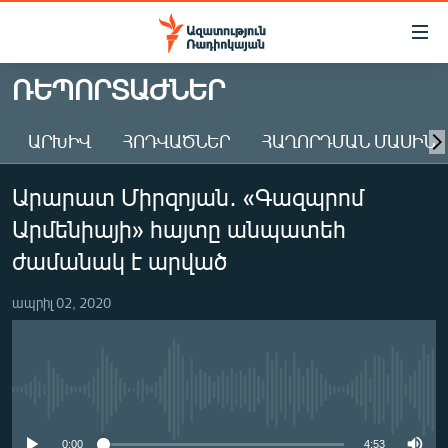
Մատչելիության
հղումներ
Անցնել
ՌԵՊՈՐՏԱԺՆԵՐ
հիմնական
ԱԶԱՏՈՒԹՅՈՒՆ TV
բովանդակությանը
ԱՐԽԻՎ
ՀՈԴՎԱԾՆԵՐ
ՀԱՂՈՐԴՄԱՆ ՄԱՍԻՆ
ՀԱՅԱՍՏԱՆ
Անցնել
հիմնական
ՔԱՂԱՔԱԿԱՆ
Արարատ Միրզոյան․ «Գազպրոմ
մենյուին
ԸՆՏՐՈՒԹՅՈՒՆՆԵՐ 2026
Որոնում
Արմենիայի» հայտը անպատեհ
ԻՐԱՎՈՒՆՔ
ժամանակ է արված
ՀԱՍԱՐԱԿՈՒԹՅՈՒՆ
ապրիլ 02, 2020
ՏՆՏԵՍՈՒԹՅՈՒՆ
ՂԱՐԱԲԱՂ
ՊԱՏԵՐԱԶՄԻ 6 ՇԱԲԱԹՆԵՐԸ
No media source currently available
ՏԱՐԱԾԱՇՐՋԱՆ
0:00
4:53