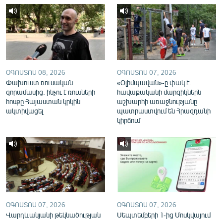
English
Русский
ՀԵՏԵՎԵՔ ՄԵԶ
ՕԳՈՍՏՈՍ 08, 2026
ՕԳՈՍՏՈՍ 07, 2026
Փախուստ ռուսական
«Օլիմպավան»-ը փակ է.
զորամասից. ինչու է ռուսների
հավաքականի մարզիկներն
հոսքը Հայաստան կրկին
աշխարհի առաջնությանը
ակտիվացել
պատրաստվում են Հրազդանի
«Ազատության» բոլոր կայքերը
կիրճում
ՕԳՈՍՏՈՍ 07, 2026
ՕԳՈՍՏՈՍ 07, 2026
Վարդևանյանի թեկնածության
Սեպտեմբերի 1-ից Մոսկվայում