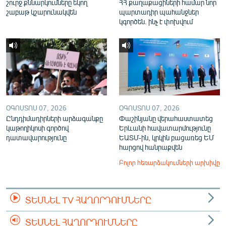
շուրջ քննարկումները եկող
ՀՀ քաղաքացիների համար նոր
շաբաթ կշարունակվեն
պարտադիր պահանջներ
կգործեն. ինչ է փոխվում
ՕԳՈՍՏՈՍ 07, 2026
ՕԳՈՍՏՈՍ 07, 2026
Ընդդիմադիրների արձագանքը
Փաշինյանը վերահաստատեց
կաթողիկոսի գործով
Երևանի հավատարմությունը
դատավարությունը
ԵԱՏՄ-ին, կրկին բացառեց ԵՄ
հարցով հանրաքվեն
Բոլոր հեռարձակումների արխիվը
ՏԵՍՆԵԼ TV ՀԱՂՈՐԴՈՒՄՆԵՐԸ
ՏԵՍՆԵԼ ՀԱՂՈՐԴՈՒՄՆԵՐԸ