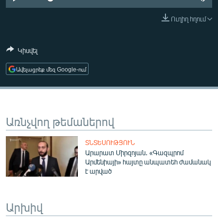
ՄԻՋԱԶԳԱՅԻՆ
Ուղիղ հղում
ՄՇԱԿՈՒՅԹ
ՍՊՈՐՏ
Կիսվել
ՄԵԿՆԱԲԱՆՈՒԹՅՈՒՆ
Ավելացրեք մեզ Google-ում
ՏՏ ԵՒ ԻՆՏԵՐՆԵՏ
ԿՈՐՈՆԱՎԻՐՈՒՍ
ԱՐԽԻՎ
Առնչվող թեմաներով
ՏԵՍԱՆՅՈՒԹԵՐ
ՏՆՏԵՍՈՒԹՅՈՒՆ
ԲԱՆԱՎԵՃ
Արարատ Միրզոյան․ «Գազպրոմ
Արմենիայի» հայտը անպատեհ ժամանակ
ՁԳՏԵԼՈՎ ԼԱՎԱԳՈՒՅՆԻՆ
է արված
ՓՈԴՔԱՍԹ
Արխիվ
Հայերեն