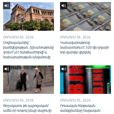
English
Русский
ՀԵՏԵՎԵՔ ՄԵԶ
ՕԳՈՍՏՈՍ 05, 2026
ՕԳՈՍՏՈՍ 05, 2026
Սոցիալականից՝
Կառավարությունը
բարեկեցության. իշխանությունը
նախատեսում է 320 մլն դոլարի
փոխո՞ւմ է հանձնաժողովի և
նոր վարկեր վերցնել
նախարարության անվանումը
«Ազատության» բոլոր կայքերը
ՕԳՈՍՏՈՍ 05, 2026
ՕԳՈՍՏՈՍ 05, 2026
Թոշակառու թե դպրոցական՝
Ռուսական հերթական
ամեն օր ոտքով դեպի մայրուղի.
սանկցիաները հայկական