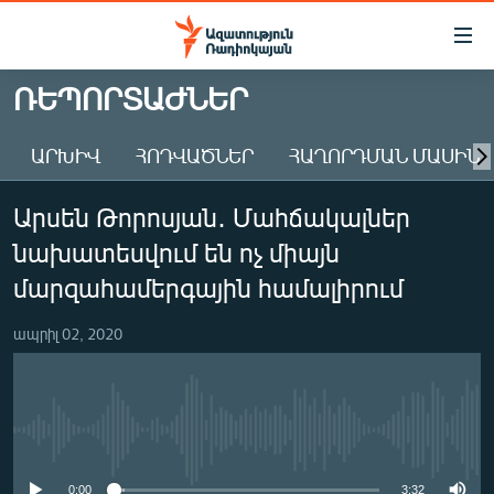
Մատչելիության
հղումներ
Անցնել
ՌԵՊՈՐՏԱԺՆԵՐ
հիմնական
ԱԶԱՏՈՒԹՅՈՒՆ TV
բովանդակությանը
ԱՐԽԻՎ
ՀՈԴՎԱԾՆԵՐ
ՀԱՂՈՐԴՄԱՆ ՄԱՍԻՆ
ՀԱՅԱՍՏԱՆ
Անցնել
հիմնական
ՔԱՂԱՔԱԿԱՆ
Արսեն Թորոսյան․ Մահճակալներ
մենյուին
ԸՆՏՐՈՒԹՅՈՒՆՆԵՐ 2026
Որոնում
նախատեսվում են ոչ միայն
ԻՐԱՎՈՒՆՔ
մարզահամերգային համալիրում
ՀԱՍԱՐԱԿՈՒԹՅՈՒՆ
ապրիլ 02, 2020
ՏՆՏԵՍՈՒԹՅՈՒՆ
ՂԱՐԱԲԱՂ
ՊԱՏԵՐԱԶՄԻ 6 ՇԱԲԱԹՆԵՐԸ
No media source currently available
ՏԱՐԱԾԱՇՐՋԱՆ
0:00
3:32