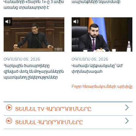
Վանաձորի «Տարոն 1»-ը 3 ամիս
ապրանքների նկատմամբ
առանց տրանսպորտի է
ՕԳՈՍՏՈՍ 05, 2026
ՕԳՈՍՏՈՍ 05, 2026
Հարկային ծառայողները
Վահագն Ալեքսանյանը՝ ԱԺ
զինված մտել են Քոչարյաններին
փոխնախագահ
պատկանող ընկերություններ
Բոլոր հեռարձակումների արխիվը
ՏԵՍՆԵԼ TV ՀԱՂՈՐԴՈՒՄՆԵՐԸ
ՏԵՍՆԵԼ ՀԱՂՈՐԴՈՒՄՆԵՐԸ