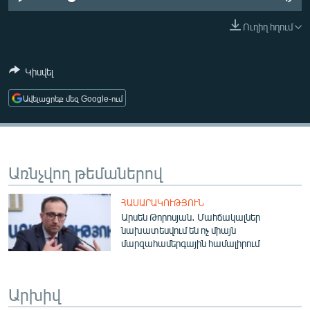
ՄԻՋԱԶԳԱՅԻՆ
Ուղիղ հղում
ՄՇԱԿՈՒՅԹ
ՍՊՈՐՏ
Կիսվել
ՄԵԿՆԱԲԱՆՈՒԹՅՈՒՆ
Ավելացրեք մեզ Google-ում
ՏՏ ԵՒ ԻՆՏԵՐՆԵՏ
ԿՈՐՈՆԱՎԻՐՈՒՍ
ԱՐԽԻՎ
Առնչվող թեմաներով
ՏԵՍԱՆՅՈՒԹԵՐ
ՀԱՍԱՐԱԿՈՒԹՅՈՒՆ
ԲԱՆԱՎԵՃ
Արսեն Թորոսյան․ Մահճակալներ
նախատեսվում են ոչ միայն
ՁԳՏԵԼՈՎ ԼԱՎԱԳՈՒՅՆԻՆ
մարզահամերգային համալիրում
ՓՈԴՔԱՍԹ
Արխիվ
Հայերեն