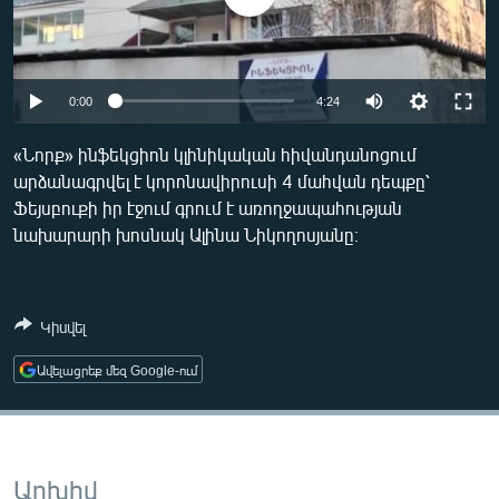
ՄԻՋԱԶԳԱՅԻՆ
ՄՇԱԿՈՒՅԹ
ՍՊՈՐՏ
Auto
0:00
4:24
ՄԵԿՆԱԲԱՆՈՒԹՅՈՒՆ
270p
«Նորք» ինֆեկցիոն կլինիկական հիվանդանոցում
ՏՏ ԵՒ ԻՆՏԵՐՆԵՏ
արձանագրվել է կորոնավիրուսի 4 մահվան դեպքը՝
360p
Ֆեյսբուքի իր էջում գրում է առողջապահության
ԿՈՐՈՆԱՎԻՐՈՒՍ
404p
նախարարի խոսնակ Ալինա Նիկողոսյանը։
Auto
270p
360p
404p
ԱՐԽԻՎ
ՏԵՍԱՆՅՈՒԹԵՐ
Կիսվել
ԲԱՆԱՎԵՃ
Ավելացրեք մեզ Google-ում
ՁԳՏԵԼՈՎ ԼԱՎԱԳՈՒՅՆԻՆ
ՓՈԴՔԱՍԹ
Հայերեն
Արխիվ