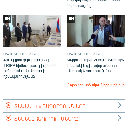
ներկայացրել
ՕԳՈՍՏՈՍ 05, 2026
ՕԳՈՍՏՈՍ 05, 2026
400 միլիոն դոլար բյուջեով
Ձերբակալվել է «Մուլտի Գրուպ»-
TRIPP հիմնադրամ՝ բիզնեսմեն
ի նախկին գլխավոր տնօրեն
Կոնստանտին Սոկոլովի
Սեդրակ Առուստամյանը
ղեկավարությամբ
Բոլոր հեռարձակումների արխիվը
ՏԵՍՆԵԼ TV ՀԱՂՈՐԴՈՒՄՆԵՐԸ
ՏԵՍՆԵԼ ՀԱՂՈՐԴՈՒՄՆԵՐԸ