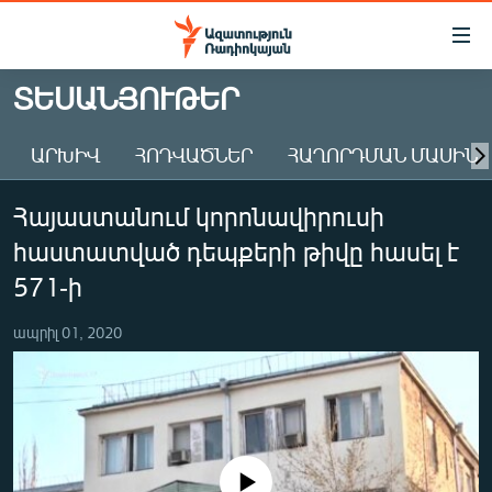
Մատչելիության
հղումներ
Անցնել
ՏԵՍԱՆՅՈՒԹԵՐ
հիմնական
ԱԶԱՏՈՒԹՅՈՒՆ TV
բովանդակությանը
ԱՐԽԻՎ
ՀՈԴՎԱԾՆԵՐ
ՀԱՂՈՐԴՄԱՆ ՄԱՍԻՆ
ՀԱՅԱՍՏԱՆ
Անցնել
հիմնական
ՔԱՂԱՔԱԿԱՆ
Հայաստանում կորոնավիրուսի
մենյուին
ԸՆՏՐՈՒԹՅՈՒՆՆԵՐ 2026
Որոնում
հաստատված դեպքերի թիվը հասել է
ԻՐԱՎՈՒՆՔ
571-ի
ՀԱՍԱՐԱԿՈՒԹՅՈՒՆ
ապրիլ 01, 2020
ՏՆՏԵՍՈՒԹՅՈՒՆ
ՂԱՐԱԲԱՂ
ՊԱՏԵՐԱԶՄԻ 6 ՇԱԲԱԹՆԵՐԸ
ՏԱՐԱԾԱՇՐՋԱՆ
No media source currently available