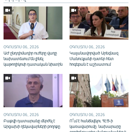
English
Русский
ՀԵՏԵՎԵՔ ՄԵԶ
ՕԳՈՍՏՈՍ 06, 2026
ՕԳՈՍՏՈՍ 06, 2026
ԱԺ ընդդիմադիր ուժերը վաղը
Կալանավորված Արեգնազ
նախատեսում են լինել
Մանուկյանի դստեր հետ
կաթողիկոսի դատական նիստին
հոգեբան է աշխատում
«Ազատության» բոլոր կայքերը
ՕԳՈՍՏՈՍ 06, 2026
ՕԳՈՍՏՈՍ 06, 2026
Բաքվի դատարանը մերժել է
Ո՞ւմ է հանձնվելու ՀԷՑ-ի
Արցախի ղեկավարների բողոքը
կառավարումը. նախարարը
գործընթացից մանրամասներ է