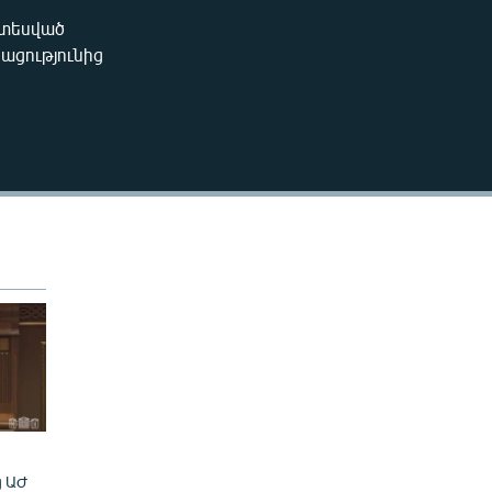
270p
ատեսված
EMBED
կացությունից
360p
404p
404p
ց ԱԺ