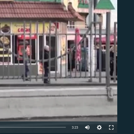
ble
Auto
3:23