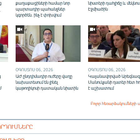
ց
քաղաքացիների համար նոր
նիստերի դահլիճը և մեկնու
վ
պարտադիր պահանջներ
Էջմիածին
կգործեն. ինչ է փոխվում
ՕԳՈՍՏՈՍ 06, 2026
ՕԳՈՍՏՈՍ 06, 2026
ց
ԱԺ ընդդիմադիր ուժերը վաղը
Կալանավորված Արեգնազ
նախատեսում են լինել
Մանուկյանի դստեր հետ հ
Մ
կաթողիկոսի դատական նիստին
է աշխատում
Բոլոր հեռարձակումների 
ՈՐԴՈՒՄՆԵՐԸ