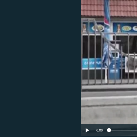
ՄԻՋԱԶԳԱՅԻՆ
ՄՇԱԿՈՒՅԹ
ՍՊՈՐՏ
ՄԵԿՆԱԲԱՆՈՒԹՅՈՒՆ
ՏՏ ԵՒ ԻՆՏԵՐՆԵՏ
ԿՈՐՈՆԱՎԻՐՈՒՍ
ԱՐԽԻՎ
ՏԵՍԱՆՅՈՒԹԵՐ
ԲԱՆԱՎԵՃ
ՁԳՏԵԼՈՎ ԼԱՎԱԳՈՒՅՆԻՆ
ՓՈԴՔԱՍԹ
0:00