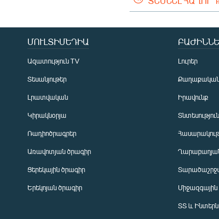
ՏԵՍՆԵԼ ՀԱՂՈՐ
ՄՈՒԼՏԻՄԵԴԻԱ
ԲԱԺԻՆՆԵ
Ազատություն TV
Լուրեր
Տեսանյութեր
Քաղաքակա
Լրատվական
Իրավունք
Կիրակնօրյա
Տնտեսությու
Ռադիոծրագրեր
Հասարակութ
Առավոտյան ծրագիր
Ղարաբաղյան
Ցերեկային ծրագիր
Տարածաշրջ
Հայերեն
Երեկոյան ծրագիր
Միջազգային
English
ՏՏ և Ինտեր
Русский