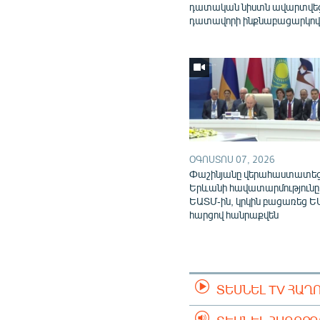
դատական նիստն ավարտվե
դատավորի ինքնաբացարկո
ՕԳՈՍՏՈՍ 07, 2026
Փաշինյանը վերահաստատե
Երևանի հավատարմությունը
ԵԱՏՄ-ին, կրկին բացառեց Ե
հարցով հանրաքվեն
ՏԵՍՆԵԼ TV ՀԱՂ