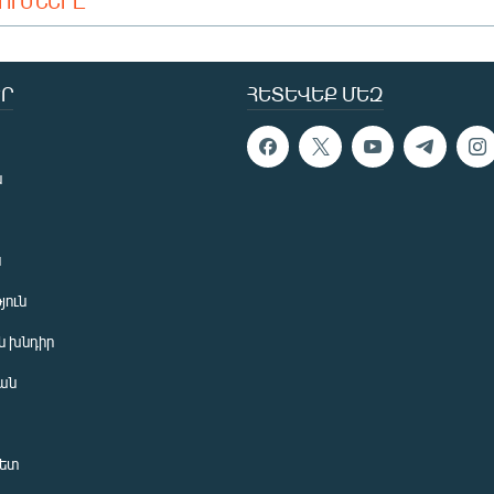
ԴՈՒՄՆԵՐԸ
Ր
ՀԵՏԵՎԵՔ ՄԵԶ
ն
ն
յուն
 խնդիր
ան
նետ