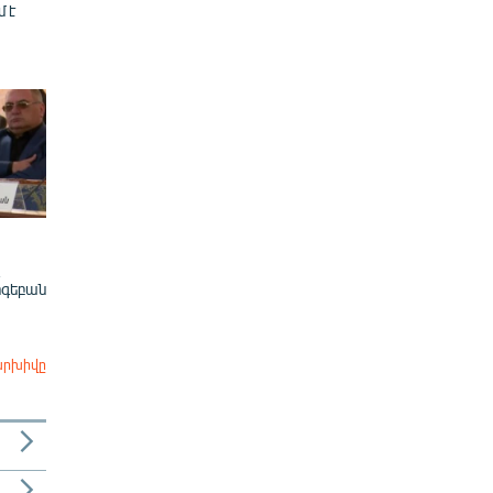
մ է
ոգեբան
արխիվը