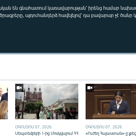
րական են գնահատում կառավարության՝ իրենց համար նախ
ծրագրերը, այդուհանդերձ հավելելով՝ դա բավարար չէ ծանր 
Auto
270p
360p
ՕԳՈՍՏՈՍ 07, 2026
ՕԳՈՍՏՈՍ 07, 2026
ն
Սեպտեմբերի 1-ից Մոսկվայում ՀՀ
«Ուժեղ Հայաստան»-ը լքե