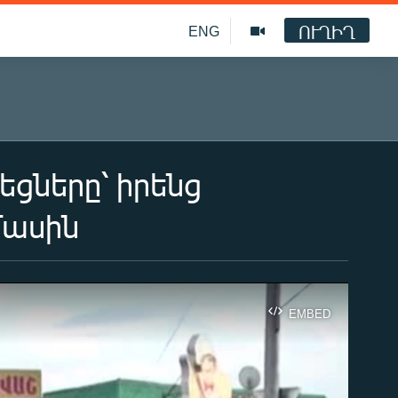
ՈՒՂԻՂ
ENG
եցները՝ իրենց
մասին
EMBED