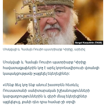
ՄԻՋԱԶԳԱՅԻՆ
ՄՇԱԿՈՒՅԹ
ՍՊՈՐՏ
ՄԵԿՆԱԲԱՆՈՒԹՅՈՒՆ
ՏՏ ԵՒ ԻՆՏԵՐՆԵՏ
ԿՈՐՈՆԱՎԻՐՈՒՍ
Մոսկվայի և Համայն Ռուսիո պատրիարք Կիրիլը, արխիվ
ԱՐԽԻՎ
Մոսկվայի և Համայն Ռուսիո պատրիարք Կիրիլը
ՏԵՍԱՆՅՈՒԹԵՐ
հավատացյալներին կոչ է արել կորոնավիրուսի վտանգի
ԲԱՆԱՎԵՃ
կապակցությամբ չայցելել եկեղեցիներ:
ՁԳՏԵԼՈՎ ԼԱՎԱԳՈՒՅՆԻՆ
«Մենք ձեզ կոչ ենք անում խստորեն հետևել
ՓՈԴՔԱՍԹ
Ռուսաստանի սանիտարական իշխանությունների
կարգադրություններին և զերծ մնալ եկեղեցիներ
այցելելուց, քանի դեռ դրա համար չի տրվի
Հայերեն