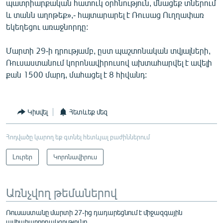
պատրիարքական հատուկ օրհնություն, մնացեք տներում
English
և տանն աղոթեք»,- հայտարարել է Ռուսաց Ուղղափառ
եկեղեցու առաջնորդը:
Русский
Մարտի 29-ի դրությամբ, ըստ պաշտոնական տվյալների,
ՀԵՏԵՎԵՔ ՄԵԶ
Ռուսաստանում կորոնավիրուսով ախտահարվել է ավելի
քան 1500 մարդ, մահացել է 8 հիվանդ:
Կիսվել
Հետևեք մեզ
«Ազատության» բոլոր կայքերը
Հոդվածը կարող եք գտնել հետևյալ բաժիններում
Լուրեր
Կորոնավիրուս
Առնչվող թեմաներով
Ռուսաստանը մարտի 27-ից դադարեցնում է միջազգային
ավիահաղորդակցությունը