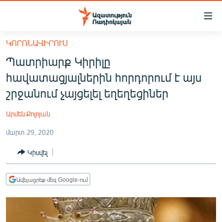
Մատչելիության
հղումներ
Անցնել
ԿՈՐՈՆԱՎԻՐՈՒՍ
հիմնական
ԱԶԱՏՈՒԹՅՈՒՆ TV
Պատրիարք Կիրիլը
բովանդակությանը
ՀԱՅԱՍՏԱՆ
Անցնել
հավատացյալներին հորդորում է այս
հիմնական
ՔԱՂԱՔԱԿԱՆ
շրջանում չայցելել եղեղեցիներ
մենյուին
ԸՆՏՐՈՒԹՅՈՒՆՆԵՐ 2026
Որոնում
Արմեն Քոլոյան
ԻՐԱՎՈՒՆՔ
մարտ 29, 2020
ՀԱՍԱՐԱԿՈՒԹՅՈՒՆ
Կիսվել
ՏՆՏԵՍՈՒԹՅՈՒՆ
ՂԱՐԱԲԱՂ
Ավելացրեք մեզ Google-ում
ՊԱՏԵՐԱԶՄԻ 6 ՇԱԲԱԹՆԵՐԸ
ՏԱՐԱԾԱՇՐՋԱՆ