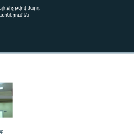
270p
ի քիչ թվով մարդ
EMBED
գառներում են
360p
404p
404p
նք