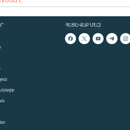
ԴՈՒՄՆԵՐԸ
Ր
ՀԵՏԵՎԵՔ ՄԵԶ
ն
ն
յուն
 խնդիր
ան
նետ