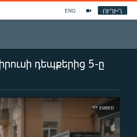
ՈՒՂԻՂ
ENG
ուսի դեպքերից 5-ը
EMBED