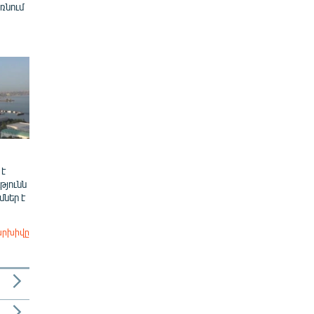
ռնում
 է
թյունն
ներ է
արխիվը