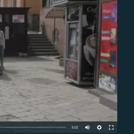
ble
Auto
5:02