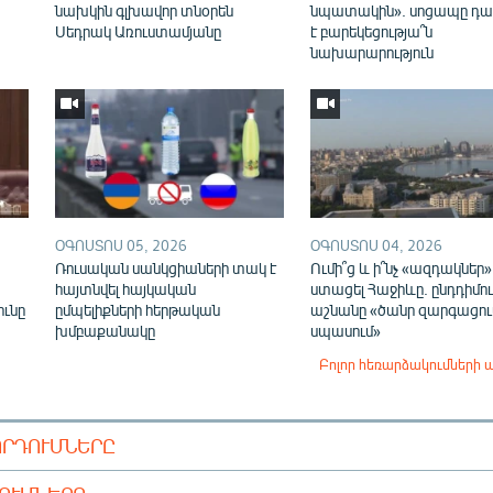
նախկին գլխավոր տնօրեն
նպատակին». սոցապը դա
Սեդրակ Առուստամյանը
է բարեկեցությա՞ն
նախարարություն
ՕԳՈՍՏՈՍ 05, 2026
ՕԳՈՍՏՈՍ 04, 2026
Ռուսական սանկցիաների տակ է
Ումի՞ց և ի՞նչ «ազդակներ»
,
հայտնվել հայկական
ստացել Հաջիևը. ընդդիմու
ունը
ըմպելիքների հերթական
աշնանը «ծանր զարգացում
խմբաքանակը
սպասում»
Բոլոր հեռարձակումների 
ՈՐԴՈՒՄՆԵՐԸ