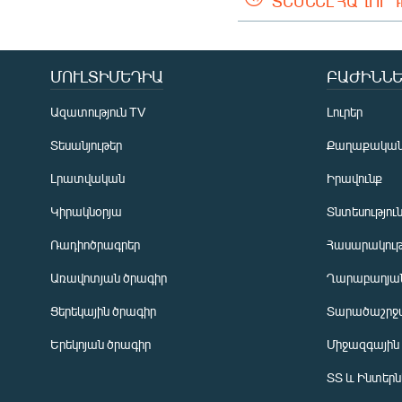
ՏԵՍՆԵԼ ՀԱՂՈՐ
ՄՈՒԼՏԻՄԵԴԻԱ
ԲԱԺԻՆՆԵ
Ազատություն TV
Լուրեր
Տեսանյութեր
Քաղաքակա
Լրատվական
Իրավունք
Կիրակնօրյա
Տնտեսությու
Ռադիոծրագրեր
Հասարակութ
Առավոտյան ծրագիր
Ղարաբաղյան
Ցերեկային ծրագիր
Տարածաշրջ
Հայերեն
Երեկոյան ծրագիր
Միջազգային
English
ՏՏ և Ինտեր
Русский