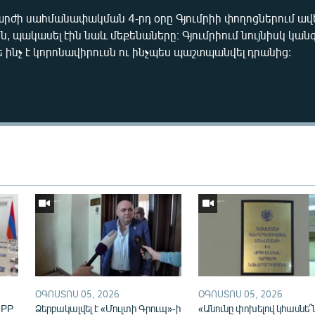
ժի սահմանափակման 4-րդ օրը Գյումրիի փողոցներում ավել
ն, պակասել էին նաև մեքենաները։ Գյումրիում նույնիսկ կան
ե ինչ է կորոնավիրուսն ու ինչպես պաշտպանվել դրանից:
Auto
270p
360p
ՕԳՈՍՏՈՍ 05, 2026
ՕԳՈՍՏՈՍ 05, 2026
IPP
Ձերբակալվել է «Մուլտի Գրուպ»-ի
«Անունը փոխելով կհասնե՞