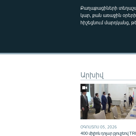
Քաղաքացիների տեղաշար
կար, քան առաջին օրերի
հիշեցնում մարդկանց, թ
Արխիվ
ՕԳՈՍՏՈՍ 05, 2026
400 միլիոն դոլար բյուջեով TR