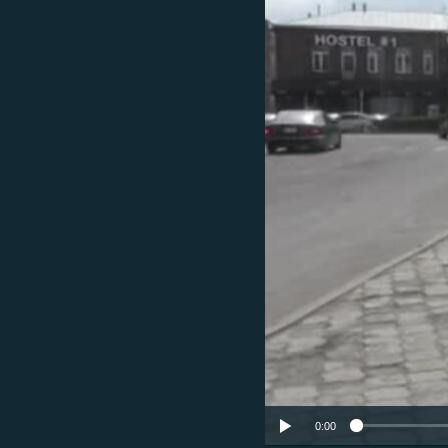
ՄԻՋԱԶԳԱՅԻՆ
ՄՇԱԿՈՒՅԹ
ՍՊՈՐՏ
ՄԵԿՆԱԲԱՆՈՒԹՅՈՒՆ
ՏՏ ԵՒ ԻՆՏԵՐՆԵՏ
ԿՈՐՈՆԱՎԻՐՈՒՍ
ԱՐԽԻՎ
ՏԵՍԱՆՅՈՒԹԵՐ
ԲԱՆԱՎԵՃ
ՁԳՏԵԼՈՎ ԼԱՎԱԳՈՒՅՆԻՆ
ՓՈԴՔԱՍԹ
0:00