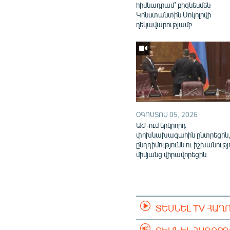
հիմնադրամ՝ բիզնեսմեն
Կոնստանտին Սոկոլովի
ղեկավարությամբ
ՕԳՈՍՏՈՍ 05, 2026
ԱԺ-ում երկրորդ
փոխնախագահին ընտրեցին
ընդդիմությունն ու իշխանությ
միմյանց վիրավորեցին
ՏԵՍՆԵԼ TV ՀԱՂ