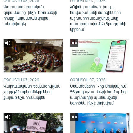
ՕԳՈՍՏՈՍ 08, 2026
ՕԳՈՍՏՈՍ 07, 2026
English
Փախուստ ռուսական
«Օլիմպավան»-ը փակ է.
զորամասից. ինչու է ռուսների
հավաքականի մարզիկներն
Русский
հոսքը Հայաստան կրկին
աշխարհի առաջնությանը
ակտիվացել
պատրաստվում են Հրազդանի
կիրճում
ՀԵՏԵՎԵՔ ՄԵԶ
«Ազատության» բոլոր կայքերը
ՕԳՈՍՏՈՍ 07, 2026
ՕԳՈՍՏՈՍ 07, 2026
Վարդևանյանի թեկնածության
Սեպտեմբերի 1-ից Մոսկվայում
շուրջ քննարկումները եկող
ՀՀ քաղաքացիների համար նոր
շաբաթ կշարունակվեն
պարտադիր պահանջներ
կգործեն. ինչ է փոխվում