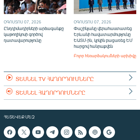
ՕԳՈՍՏՈՍ 07, 2026
ՕԳՈՍՏՈՍ 07, 2026
Ընդդիմադիրների արձագանքը
Փաշինյանը վերահաստատեց
կաթողիկոսի գործով
Երևանի հավատարմությունը
դատավարությունը
ԵԱՏՄ-ին, կրկին բացառեց ԵՄ
հարցով հանրաքվեն
Բոլոր հեռարձակումների արխիվը
ՏԵՍՆԵԼ TV ՀԱՂՈՐԴՈՒՄՆԵՐԸ
ՏԵՍՆԵԼ ՀԱՂՈՐԴՈՒՄՆԵՐԸ
ՀԵՏԵՎԵՔ ՄԵԶ