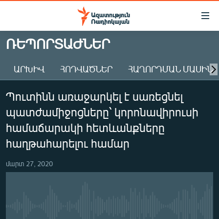
Մատչելիության
հղումներ
Անցնել
ՌԵՊՈՐՏԱԺՆԵՐ
հիմնական
ԱԶԱՏՈՒԹՅՈՒՆ TV
բովանդակությանը
ԱՐԽԻՎ
ՀՈԴՎԱԾՆԵՐ
ՀԱՂՈՐԴՄԱՆ ՄԱՍԻՆ
ՀԱՅԱՍՏԱՆ
Անցնել
հիմնական
ՔԱՂԱՔԱԿԱՆ
Պուտինն առաջարկել է սառեցնել
մենյուին
ԸՆՏՐՈՒԹՅՈՒՆՆԵՐ 2026
Որոնում
պատժամիջոցները՝ կորոնավիրուսի
ԻՐԱՎՈՒՆՔ
համաճարակի հետևանքները
ՀԱՍԱՐԱԿՈՒԹՅՈՒՆ
հաղթահարելու համար
ՏՆՏԵՍՈՒԹՅՈՒՆ
մարտ 27, 2020
ՂԱՐԱԲԱՂ
ՊԱՏԵՐԱԶՄԻ 6 ՇԱԲԱԹՆԵՐԸ
ՏԱՐԱԾԱՇՐՋԱՆ
No media source currently available