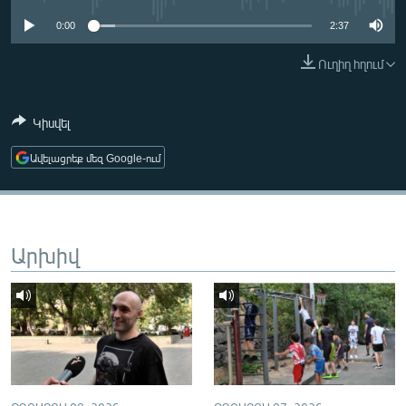
ՄԻՋԱԶԳԱՅԻՆ
0:00
2:37
ՄՇԱԿՈՒՅԹ
Ուղիղ հղում
ՍՊՈՐՏ
ՄԵԿՆԱԲԱՆՈՒԹՅՈՒՆ
Կիսվել
ՏՏ ԵՒ ԻՆՏԵՐՆԵՏ
Ավելացրեք մեզ Google-ում
ԿՈՐՈՆԱՎԻՐՈՒՍ
ԱՐԽԻՎ
ՏԵՍԱՆՅՈՒԹԵՐ
Արխիվ
ԲԱՆԱՎԵՃ
ՁԳՏԵԼՈՎ ԼԱՎԱԳՈՒՅՆԻՆ
ՓՈԴՔԱՍԹ
Հայերեն