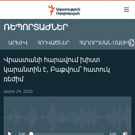
Մատչելիության
հղումներ
Անցնել
ՌԵՊՈՐՏԱԺՆԵՐ
հիմնական
ԱԶԱՏՈՒԹՅՈՒՆ TV
բովանդակությանը
ԱՐԽԻՎ
ՀՈԴՎԱԾՆԵՐ
ՀԱՂՈՐԴՄԱՆ ՄԱՍԻՆ
ՀԱՅԱՍՏԱՆ
Անցնել
հիմնական
ՔԱՂԱՔԱԿԱՆ
Վրաստանի հարավում խիստ
մենյուին
ԸՆՏՐՈՒԹՅՈՒՆՆԵՐ 2026
Որոնում
կարանտին է, Բաքվում՝ հատուկ
ԻՐԱՎՈՒՆՔ
ռեժիմ
ՀԱՍԱՐԱԿՈՒԹՅՈՒՆ
մարտ 24, 2020
ՏՆՏԵՍՈՒԹՅՈՒՆ
ՂԱՐԱԲԱՂ
ՊԱՏԵՐԱԶՄԻ 6 ՇԱԲԱԹՆԵՐԸ
No media source currently available
ՏԱՐԱԾԱՇՐՋԱՆ
0:00
4:04