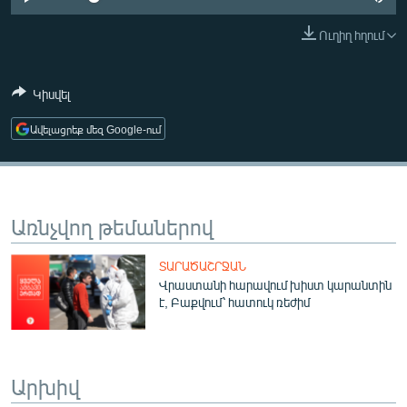
ՄԻՋԱԶԳԱՅԻՆ
Ուղիղ հղում
ՄՇԱԿՈՒՅԹ
ՍՊՈՐՏ
Կիսվել
ՄԵԿՆԱԲԱՆՈՒԹՅՈՒՆ
Ավելացրեք մեզ Google-ում
ՏՏ ԵՒ ԻՆՏԵՐՆԵՏ
ԿՈՐՈՆԱՎԻՐՈՒՍ
ԱՐԽԻՎ
Առնչվող թեմաներով
ՏԵՍԱՆՅՈՒԹԵՐ
ՏԱՐԱԾԱՇՐՋԱՆ
ԲԱՆԱՎԵՃ
Վրաստանի հարավում խիստ կարանտին
է, Բաքվում՝ հատուկ ռեժիմ
ՁԳՏԵԼՈՎ ԼԱՎԱԳՈՒՅՆԻՆ
ՓՈԴՔԱՍԹ
Արխիվ
Հայերեն