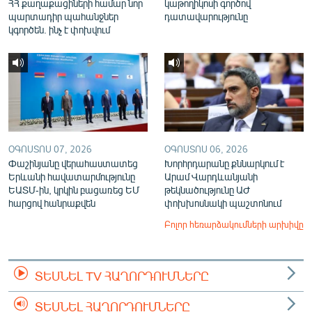
ՀՀ քաղաքացիների համար նոր
կաթողիկոսի գործով
պարտադիր պահանջներ
դատավարությունը
կգործեն. ինչ է փոխվում
ՕԳՈՍՏՈՍ 07, 2026
ՕԳՈՍՏՈՍ 06, 2026
Փաշինյանը վերահաստատեց
Խորհրդարանը քննարկում է
Երևանի հավատարմությունը
Արամ Վարդևանյանի
ԵԱՏՄ-ին, կրկին բացառեց ԵՄ
թեկնածությունը ԱԺ
հարցով հանրաքվեն
փոխխոսնակի պաշտոնում
Բոլոր հեռարձակումների արխիվը
ՏԵՍՆԵԼ TV ՀԱՂՈՐԴՈՒՄՆԵՐԸ
ՏԵՍՆԵԼ ՀԱՂՈՐԴՈՒՄՆԵՐԸ