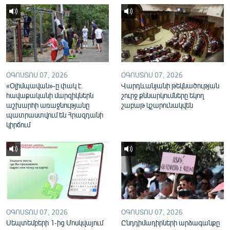
English
Русский
ՀԵՏԵՎԵՔ ՄԵԶ
ՕԳՈՍՏՈՍ 07, 2026
ՕԳՈՍՏՈՍ 07, 2026
«Օլիմպավան»-ը փակ է.
Վարդևանյանի թեկնածության
հավաքականի մարզիկներն
շուրջ քննարկումները եկող
աշխարհի առաջնությանը
շաբաթ կշարունակվեն
պատրաստվում են Հրազդանի
«Ազատության» բոլոր կայքերը
կիրճում
ՕԳՈՍՏՈՍ 07, 2026
ՕԳՈՍՏՈՍ 07, 2026
Սեպտեմբերի 1-ից Մոսկվայում
Ընդդիմադիրների արձագանքը