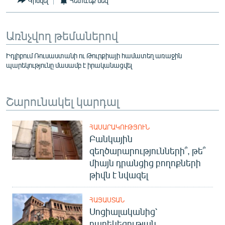
Կիսվել
Հետևեք մեզ
English
Русский
Առնչվող թեմաներով
ՀԵՏԵՎԵՔ ՄԵԶ
Իդլիբում Ռուսաստանի ու Թուրքիայի համատեղ առաջին
պարեկությունը մասամբ է իրականացվել
Շարունակել կարդալ
«Ազատության» բոլոր կայքերը
ՀԱՍԱՐԱԿՈՒԹՅՈՒՆ
Բանկային
զեղծարարությունների՞, թե՞
միայն դրանցից բողոքների
թիվն է նվազել
ՀԱՅԱՍՏԱՆ
Սոցիալականից՝
բարեկեցության.