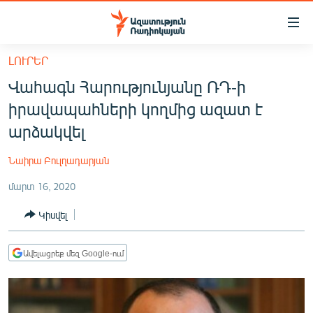
Մատչելիության
հղումներ
Անցնել
ԼՈՒՐԵՐ
հիմնական
ԱԶԱՏՈՒԹՅՈՒՆ TV
Վահագն Հարությունյանը ՌԴ-ի
բովանդակությանը
ՀԱՅԱՍՏԱՆ
Անցնել
իրավապահների կողմից ազատ է
հիմնական
ՔԱՂԱՔԱԿԱՆ
արձակվել
մենյուին
ԸՆՏՐՈՒԹՅՈՒՆՆԵՐ 2026
Որոնում
Նաիրա Բուլղադարյան
ԻՐԱՎՈՒՆՔ
մարտ 16, 2020
ՀԱՍԱՐԱԿՈՒԹՅՈՒՆ
Կիսվել
ՏՆՏԵՍՈՒԹՅՈՒՆ
ՂԱՐԱԲԱՂ
Ավելացրեք մեզ Google-ում
ՊԱՏԵՐԱԶՄԻ 6 ՇԱԲԱԹՆԵՐԸ
ՏԱՐԱԾԱՇՐՋԱՆ