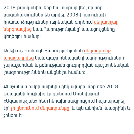
English
2018 թվականին, երբ հայտարարվեց, որ նոր
բացահայտումներ են արվել, 2008-ի արյունալի
Русский
իրադարձությունների քրեական գործում
մեղադրյալ
ներգրավվեց
նաև Հարությունյանը՝ ապացույցները
ՀԵՏԵՎԵՔ ՄԵԶ
կեղծելու համար:
Ավելի ուշ Վահագն Հարությունյանին
մեղադրանք
առաջադրվեց
նաև պաշտոնեական լիազորությունների
չարաշահման և բռնությամբ զուգորդված պաշտոնեական
լիազորություններն անցնելու համար:
«Ազատության» բոլոր կայքերը
Քննչական խմբի նախկին ղեկավարը, որը դեռ 2018
թվականի հուլիսից էր գտնվում Մոսկվայում,
«Ազատության» հետ հեռախոսազրույցում հայտարարել
էր՝
չի ընդունում մեղադրանքը
, և այն անհիմն, ապօրինի և
շինծու է: