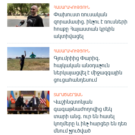
ՀԱՍԱՐԱԿՈՒԹՅՈՒՆ
Փախուստ ռուսական
զորամասից. ինչու է ռուսների
հոսքը Հայաստան կրկին
ակտիվացել
ՀԱՍԱՐԱԿՈՒԹՅՈՒՆ
Գյումրիից Փարիզ․
հայկական անօդաչուն
ներկայացվել է միջազգային
ցուցահանդեսում
ՏԱՐԱԾԱՇՐՋԱՆ
Վաշինգտոնյան
գագաթնաժողովից մեկ
տարի անց. ուր են հասել
կողմերը և ինչ հարցեր են դեռ
մնում չլուծված