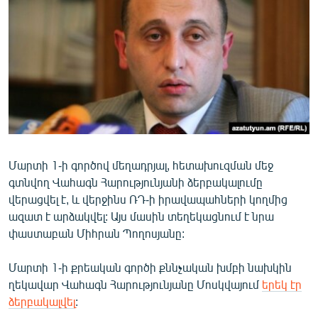
ՄԻՋԱԶԳԱՅԻՆ
ՄՇԱԿՈՒՅԹ
ՍՊՈՐՏ
ՄԵԿՆԱԲԱՆՈՒԹՅՈՒՆ
ՏՏ ԵՒ ԻՆՏԵՐՆԵՏ
ԿՈՐՈՆԱՎԻՐՈՒՍ
Մարտի 1-ի գործով մեղադրյալ, հետախուզման մեջ
ԱՐԽԻՎ
գտնվող Վահագն Հարությունյանի ձերբակալումը
ՏԵՍԱՆՅՈՒԹԵՐ
վերացվել է, և վերջինս ՌԴ-ի իրավապահների կողմից
ազատ է արձակվել: Այս մասին տեղեկացնում է նրա
ԲԱՆԱՎԵՃ
փաստաբան Միհրան Պողոսյանը:
ՁԳՏԵԼՈՎ ԼԱՎԱԳՈՒՅՆԻՆ
Մարտի 1-ի քրեական գործի քննչական խմբի նախկին
ՓՈԴՔԱՍԹ
ղեկավար Վահագն Հարությունյանը Մոսկվայում
երեկ էր
ձերբակալվել
:
Հայերեն