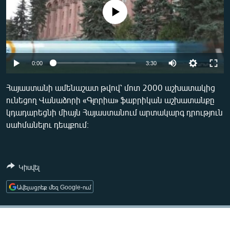
ՄԻՋԱԶԳԱՅԻՆ
No media source currently available
ՄՇԱԿՈՒՅԹ
ՍՊՈՐՏ
Auto
ՄԵԿՆԱԲԱՆՈՒԹՅՈՒՆ
0:00
3:30
270p
ՏՏ ԵՒ ԻՆՏԵՐՆԵՏ
Հայաստանի ամենաշատ թվով՝ մոտ 2000 աշխատակից
ունեցող Վանաձորի «Գլորիա» ֆաբրիկան աշխատանքը
360p
ԿՈՐՈՆԱՎԻՐՈՒՍ
կդադարեցնի միայն Հայաստանում արտակարգ դրություն
404p
ԱՐԽԻՎ
սահմանելու դեպքում։
Auto
270p
360p
404p
ՏԵՍԱՆՅՈՒԹԵՐ
ԲԱՆԱՎԵՃ
Կիսվել
ՁԳՏԵԼՈՎ ԼԱՎԱԳՈՒՅՆԻՆ
Ավելացրեք մեզ Google-ում
ՓՈԴՔԱՍԹ
Հայերեն