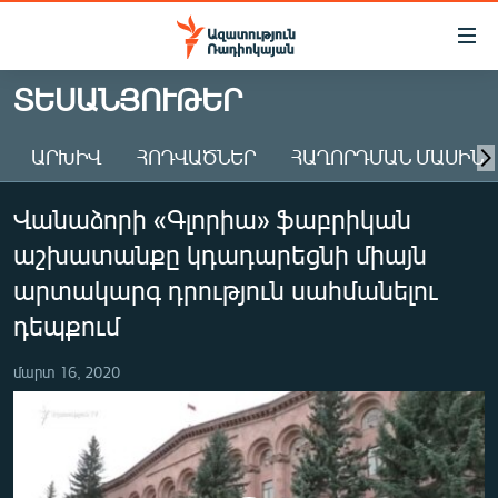
Մատչելիության
հղումներ
Անցնել
ՏԵՍԱՆՅՈՒԹԵՐ
հիմնական
ԱԶԱՏՈՒԹՅՈՒՆ TV
բովանդակությանը
ԱՐԽԻՎ
ՀՈԴՎԱԾՆԵՐ
ՀԱՂՈՐԴՄԱՆ ՄԱՍԻՆ
ՀԱՅԱՍՏԱՆ
Անցնել
հիմնական
ՔԱՂԱՔԱԿԱՆ
Վանաձորի «Գլորիա» ֆաբրիկան
մենյուին
ԸՆՏՐՈՒԹՅՈՒՆՆԵՐ 2026
Որոնում
աշխատանքը կդադարեցնի միայն
ԻՐԱՎՈՒՆՔ
արտակարգ դրություն սահմանելու
ՀԱՍԱՐԱԿՈՒԹՅՈՒՆ
դեպքում
ՏՆՏԵՍՈՒԹՅՈՒՆ
մարտ 16, 2020
ՂԱՐԱԲԱՂ
ՊԱՏԵՐԱԶՄԻ 6 ՇԱԲԱԹՆԵՐԸ
ՏԱՐԱԾԱՇՐՋԱՆ