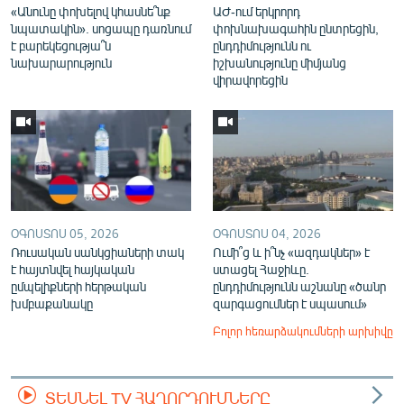
«Անունը փոխելով կհասնե՞նք
ԱԺ-ում երկրորդ
նպատակին». սոցապը դառնում
փոխնախագահին ընտրեցին,
է բարեկեցությա՞ն
ընդդիմությունն ու
նախարարություն
իշխանությունը միմյանց
վիրավորեցին
ՕԳՈՍՏՈՍ 05, 2026
ՕԳՈՍՏՈՍ 04, 2026
Ռուսական սանկցիաների տակ
Ումի՞ց և ի՞նչ «ազդակներ» է
է հայտնվել հայկական
ստացել Հաջիևը.
ըմպելիքների հերթական
ընդդիմությունն աշնանը «ծանր
խմբաքանակը
զարգացումներ է սպասում»
Բոլոր հեռարձակումների արխիվը
ՏԵՍՆԵԼ TV ՀԱՂՈՐԴՈՒՄՆԵՐԸ