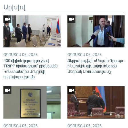
Արխիվ
English
Русский
ՀԵՏԵՎԵՔ ՄԵԶ
ՕԳՈՍՏՈՍ 05, 2026
ՕԳՈՍՏՈՍ 05, 2026
400 միլիոն դոլար բյուջեով
Ձերբակալվել է «Մուլտի Գրուպ»-
TRIPP հիմնադրամ՝ բիզնեսմեն
ի նախկին գլխավոր տնօրեն
«Ազատության» բոլոր կայքերը
Կոնստանտին Սոկոլովի
Սեդրակ Առուստամյանը
ղեկավարությամբ
ՕԳՈՍՏՈՍ 05, 2026
ՕԳՈՍՏՈՍ 05, 2026