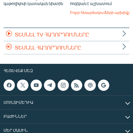
կաթողիկոսի դատական նիստին
հոգեբան է աշխատում
Բոլոր հեռարձակումների արխիվը
ՏԵՍՆԵԼ TV ՀԱՂՈՐԴՈՒՄՆԵՐԸ
ՏԵՍՆԵԼ ՀԱՂՈՐԴՈՒՄՆԵՐԸ
ՀԵՏԵՎԵՔ ՄԵԶ
ՄՈՒԼՏԻՄԵԴԻԱ
ԲԱԺԻՆՆԵՐ
ՄԵՐ ՄԱՍԻՆ