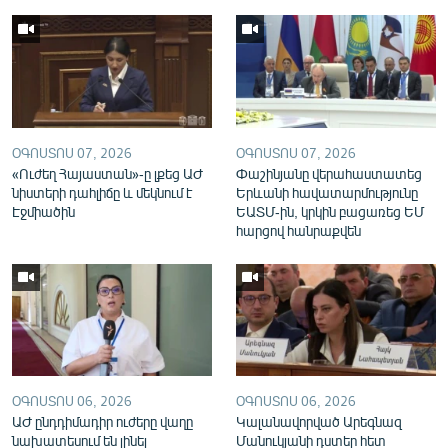
ՕԳՈՍՏՈՍ 07, 2026
ՕԳՈՍՏՈՍ 07, 2026
«Ուժեղ Հայաստան»-ը լքեց ԱԺ
Փաշինյանը վերահաստատեց
նիստերի դահլիճը և մեկնում է
Երևանի հավատարմությունը
Էջմիածին
ԵԱՏՄ-ին, կրկին բացառեց ԵՄ
հարցով հանրաքվեն
ՕԳՈՍՏՈՍ 06, 2026
ՕԳՈՍՏՈՍ 06, 2026
ԱԺ ընդդիմադիր ուժերը վաղը
Կալանավորված Արեգնազ
նախատեսում են լինել
Մանուկյանի դստեր հետ