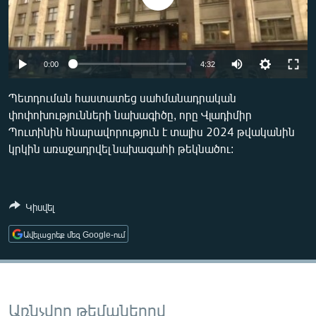
ՄԻՋԱԶԳԱՅԻՆ
ՄՇԱԿՈՒՅԹ
ՍՊՈՐՏ
Auto
0:00
4:32
ՄԵԿՆԱԲԱՆՈՒԹՅՈՒՆ
270p
Պետդուման հաստատեց սահմանադրական
ՏՏ ԵՒ ԻՆՏԵՐՆԵՏ
փոփոխությունների նախագիծը, որը Վլադիմիր
360p
Պուտինին հնարավորություն է տալիս 2024 թվականին
ԿՈՐՈՆԱՎԻՐՈՒՍ
404p
կրկին առաջադրվել նախագահի թեկնածու:
Auto
270p
360p
404p
ԱՐԽԻՎ
ՏԵՍԱՆՅՈՒԹԵՐ
Կիսվել
ԲԱՆԱՎԵՃ
Ավելացրեք մեզ Google-ում
ՁԳՏԵԼՈՎ ԼԱՎԱԳՈՒՅՆԻՆ
ՓՈԴՔԱՍԹ
Հայերեն
Առնչվող թեմաներով