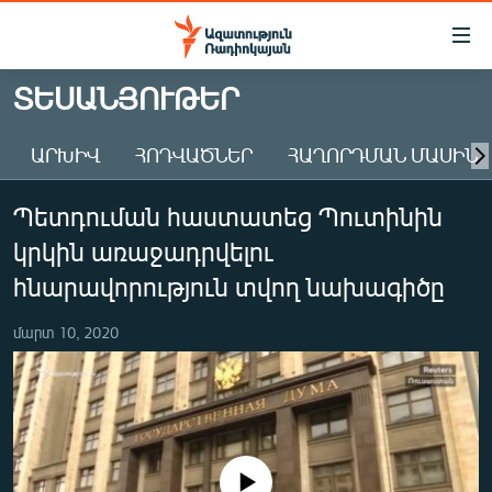
Մատչելիության
հղումներ
Անցնել
ՏԵՍԱՆՅՈՒԹԵՐ
հիմնական
ԱԶԱՏՈՒԹՅՈՒՆ TV
բովանդակությանը
ԱՐԽԻՎ
ՀՈԴՎԱԾՆԵՐ
ՀԱՂՈՐԴՄԱՆ ՄԱՍԻՆ
ՀԱՅԱՍՏԱՆ
Անցնել
հիմնական
ՔԱՂԱՔԱԿԱՆ
Պետդուման հաստատեց Պուտինին
մենյուին
ԸՆՏՐՈՒԹՅՈՒՆՆԵՐ 2026
Որոնում
կրկին առաջադրվելու
ԻՐԱՎՈՒՆՔ
հնարավորություն տվող նախագիծը
ՀԱՍԱՐԱԿՈՒԹՅՈՒՆ
մարտ 10, 2020
ՏՆՏԵՍՈՒԹՅՈՒՆ
ՂԱՐԱԲԱՂ
ՊԱՏԵՐԱԶՄԻ 6 ՇԱԲԱԹՆԵՐԸ
ՏԱՐԱԾԱՇՐՋԱՆ
No media source currently available