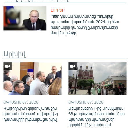
English
ԼՈՒՐԵՐ
Русский
Պետդուման հաստատեց Պուտինի
պաշտոնավարումը նաև 2024-ից հետ
հնարավոր դարձնող ընտրությունների
ՀԵՏԵՎԵՔ ՄԵԶ
մասին օրենքը
Արխիվ
«Ազատության» բոլոր կայքերը
ՕԳՈՍՏՈՍ 07, 2026
ՕԳՈՍՏՈՍ 07, 2026
Կաթողիկոսի գործով առաջին
Սեպտեմբերի 1-ից Մոսկվայում
դատական նիստն ավարտվեց
ՀՀ քաղաքացիների համար նոր
դատավորի ինքնաբացարկով
պարտադիր պահանջներ
կգործեն. ինչ է փոխվում