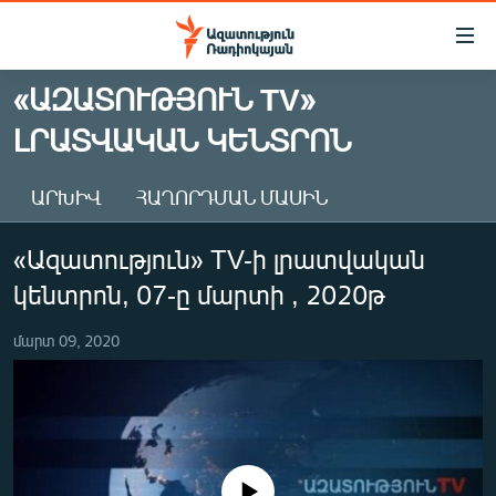
Մատչելիության
հղումներ
Անցնել
«ԱԶԱՏՈՒԹՅՈՒՆ TV»
հիմնական
ԱԶԱՏՈՒԹՅՈՒՆ TV
ԼՐԱՏՎԱԿԱՆ ԿԵՆՏՐՈՆ
բովանդակությանը
ՀԱՅԱՍՏԱՆ
Անցնել
հիմնական
ՔԱՂԱՔԱԿԱՆ
ԱՐԽԻՎ
ՀԱՂՈՐԴՄԱՆ ՄԱՍԻՆ
մենյուին
ԸՆՏՐՈՒԹՅՈՒՆՆԵՐ 2026
Որոնում
«Ազատություն» TV-ի լրատվական
ԻՐԱՎՈՒՆՔ
կենտրոն, 07-ը մարտի , 2020թ
ՀԱՍԱՐԱԿՈՒԹՅՈՒՆ
մարտ 09, 2020
ՏՆՏԵՍՈՒԹՅՈՒՆ
ՂԱՐԱԲԱՂ
ՊԱՏԵՐԱԶՄԻ 6 ՇԱԲԱԹՆԵՐԸ
ՏԱՐԱԾԱՇՐՋԱՆ
No media source currently available