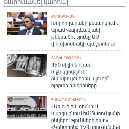
Շարունակել կարդալ
ՔԱՂԱՔԱԿԱՆ
Խորհրդարանը քննարկում է
Արամ Վարդևանյանի
թեկնածությունը ԱԺ
փոխխոսնակի պաշտոնում
ՏՆՏԵՍՈՒԹՅՈՒՆ
450 միլիոն դրամ
աջակցություն՝
ձկնաբույծներին. կլուծի՞
ոլորտի խնդիրները
ՀԱՍԱՐԱԿՈՒԹՅՈՒՆ
«Առյուծ եմ տեսնում,
ասոցացնում եմ Ծառուկյանի
ընկերությունների հետ».
«Կենտրոն» TV-ն տուգանվեց