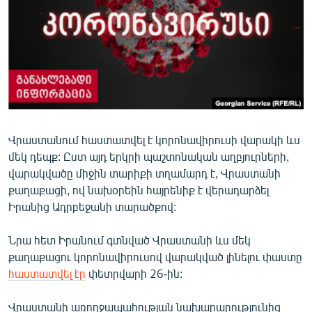
ՄԻՋԱԶԳԱՅԻՆ
ՄՇԱԿՈՒՅԹ
ՍՊՈՐՏ
ՄԵԿՆԱԲԱՆՈՒԹՅՈՒՆ
ՏՏ ԵՒ ԻՆՏԵՐՆԵՏ
ԿՈՐՈՆԱՎԻՐՈՒՍ
Վրաստանում հաստատվել է կորոնավիրուսի վարակի ևս
մեկ դեպք: Ըստ այդ երկրի պաշտոնական աղբյուրների,
ԱՐԽԻՎ
վարակվածը միջին տարիքի տղամարդ է, Վրաստանի
ՏԵՍԱՆՅՈՒԹԵՐ
քաղաքացի, ով նախօրեին հայրենիք է վերադարձել
Իրանից Ադրբեջանի տարածքով:
ԲԱՆԱՎԵՃ
ՁԳՏԵԼՈՎ ԼԱՎԱԳՈՒՅՆԻՆ
Նրա հետ Իրանում գտնված Վրաստանի ևս մեկ
քաղաքացու կորոնավիրուսով վարակված լինելու փաստը
ՓՈԴՔԱՍԹ
հաստատվել էր
փետրվարի 26-ին:
Հայերեն
Վրաստանի առողջապահության նախարարությունից