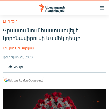
Մատչելիության
հղումներ
Անցնել
ԼՈՒՐԵՐ
հիմնական
ԱԶԱՏՈՒԹՅՈՒՆ TV
Վրաստանում հաստատվել է
բովանդակությանը
ՀԱՅԱՍՏԱՆ
Անցնել
կորոնավիրուսի ևս մեկ դեպք
հիմնական
ՔԱՂԱՔԱԿԱՆ
մենյուին
Լուսինե Մուսայելյան
ԸՆՏՐՈՒԹՅՈՒՆՆԵՐ 2026
Որոնում
փետրվար 29, 2020
ԻՐԱՎՈՒՆՔ
Կիսվել
ՀԱՍԱՐԱԿՈՒԹՅՈՒՆ
ՏՆՏԵՍՈՒԹՅՈՒՆ
Ավելացրեք մեզ Google-ում
ՂԱՐԱԲԱՂ
ՊԱՏԵՐԱԶՄԻ 6 ՇԱԲԱԹՆԵՐԸ
ՏԱՐԱԾԱՇՐՋԱՆ