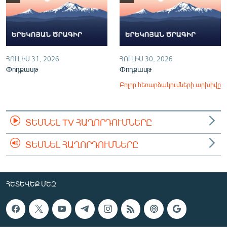
ՀՈՒԼԻՍ 31, 2026
ՀՈՒԼԻՍ 30, 2026
Փոդքասթ
Փոդքասթ
Բոլոր հեռարձակումների արխիվը
ՏԵՍՆԵԼ TV ՀԱՂՈՐԴՈՒՄՆԵՐԸ
ՏԵՍՆԵԼ ՀԱՂՈՐԴՈՒՄՆԵՐԸ
ՀԵՏԵՎԵՔ ՄԵԶ