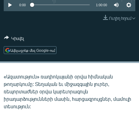
ՄԻՋԱԶԳԱՅԻՆ
0:00
1:00:00
ՄՇԱԿՈՒՅԹ
Ուղիղ հղում
ՍՊՈՐՏ
Կիսվել
ՄԵԿՆԱԲԱՆՈՒԹՅՈՒՆ
ՏՏ ԵՒ ԻՆՏԵՐՆԵՏ
Ավելացրեք մեզ Google-ում
ԿՈՐՈՆԱՎԻՐՈՒՍ
ԱՐԽԻՎ
«Ազատություն» ռադիոկայանի օրվա հիմնական
ՏԵՍԱՆՅՈՒԹԵՐ
թողարկումը: Տեղական եւ միջազգային լուրեր,
ռեպորտաժներ օրվա կարեւորագույն
ԲԱՆԱՎԵՃ
իրադարձությունների մասին, հարցազրույցներ, մամուլի
ՁԳՏԵԼՈՎ ԼԱՎԱԳՈՒՅՆԻՆ
տեսություն:
ՓՈԴՔԱՍԹ
Հայերեն