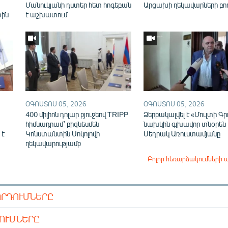
Մանուկյանի դստեր հետ հոգեբան
Արցախի ղեկավարների բո
տին
է աշխատում
ՕԳՈՍՏՈՍ 05, 2026
ՕԳՈՍՏՈՍ 05, 2026
400 միլիոն դոլար բյուջեով TRIPP
Ձերբակալվել է «Մուլտի Գր
հիմնադրամ՝ բիզնեսմեն
նախկին գլխավոր տնօրեն
 է
Կոնստանտին Սոկոլովի
Սեդրակ Առուստամյանը
ղեկավարությամբ
Բոլոր հեռարձակումների 
ՈՐԴՈՒՄՆԵՐԸ
ԴՈՒՄՆԵՐԸ