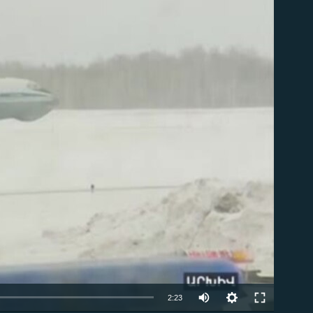
ble
Auto
2:23