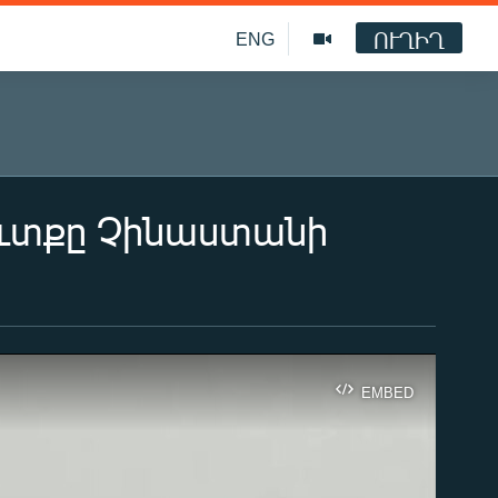
ՈՒՂԻՂ
ENG
ուտքը Չինաստանի
EMBED