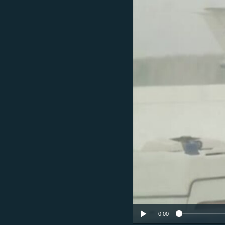
ՄԻՋԱԶԳԱՅԻՆ
ՄՇԱԿՈՒՅԹ
ՍՊՈՐՏ
ՄԵԿՆԱԲԱՆՈՒԹՅՈՒՆ
ՏՏ ԵՒ ԻՆՏԵՐՆԵՏ
ԿՈՐՈՆԱՎԻՐՈՒՍ
ԱՐԽԻՎ
ՏԵՍԱՆՅՈՒԹԵՐ
ԲԱՆԱՎԵՃ
ՁԳՏԵԼՈՎ ԼԱՎԱԳՈՒՅՆԻՆ
ՓՈԴՔԱՍԹ
0:00