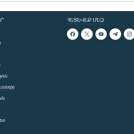
Ր
ՀԵՏԵՎԵՔ ՄԵԶ
ն
ն
յուն
 խնդիր
ան
նետ