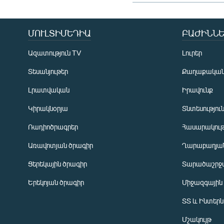
ՄՈՒԼՏԻՄԵԴԻԱ
ԲԱԺԻՆՆԵ
Ազատություն TV
Լուրեր
Տեսանյութեր
Քաղաքակա
Լրատվական
Իրավունք
Կիրակնօրյա
Տնտեսությու
Ռադիոծրագրեր
Հասարակութ
Առավոտյան ծրագիր
Ղարաբաղյան
Ցերեկային ծրագիր
Տարածաշրջ
Հայերեն
Երեկոյան ծրագիր
Միջազգային
English
ՏՏ և Ինտեր
Русский
Մշակույթ