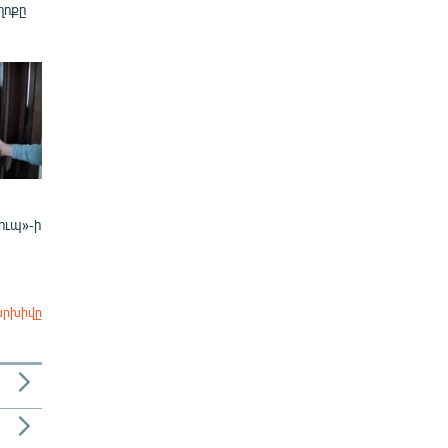
ղոքը
ուպ»-ի
արխիվը