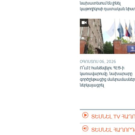
նախատեսում են լինել
կաթողիկոսի դատական նիս
ՕԳՈՍՏՈՍ 06, 2026
Ո՞ւմ է հանձնվելու ՀԷՑ-ի
կառավարումը. նախարարը
գործընթացից մանրամասներ
ներկայացրել
ՏԵՍՆԵԼ TV ՀԱՂ
ՏԵՍՆԵԼ ՀԱՂՈՐ