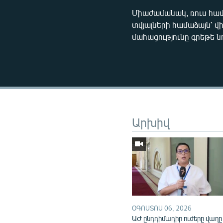
Միաժամանակ, ռուս համ
տվյալների համաձայն՝ վ
մահացությունը գրեթե նո
Արխիվ
ՕԳՈՍՏՈՍ 06, 2026
ԱԺ ընդդիմադիր ուժերը վաղը