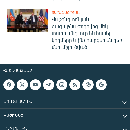
ՏԱՐԱԾԱՇՐՋԱՆ
Վաշինգտոնյան
գագաթնաժողովից մեկ
տարի անց. ուր են հասել
կողմերը և ինչ հարցեր են դեռ
մնում չլուծված
ՀԵՏԵՎԵՔ ՄԵԶ
ՄՈՒԼՏԻՄԵԴԻԱ
ԲԱԺԻՆՆԵՐ
ՄԵՐ ՄԱՍԻՆ