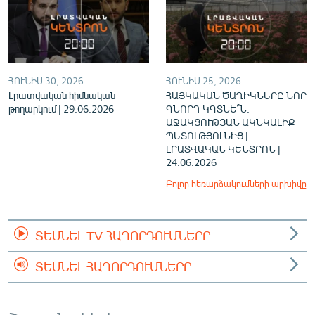
ՀՈՒՆԻՍ 30, 2026
ՀՈՒՆԻՍ 25, 2026
Լրատվական հիմնական
ՀԱՅԿԱԿԱՆ ԾԱՂԻԿՆԵՐԸ ՆՈՐ
թողարկում | 29.06.2026
ԳՆՈՐԴ ԿԳՏՆԵ՞Ն.
ԱՋԱԿՑՈՒԹՅԱՆ ԱԿՆԿԱԼԻՔ
ՊԵՏՈՒԹՅՈՒՆԻՑ |
ԼՐԱՏՎԱԿԱՆ ԿԵՆՏՐՈՆ |
24.06.2026
Բոլոր հեռարձակումների արխիվը
ՏԵՍՆԵԼ TV ՀԱՂՈՐԴՈՒՄՆԵՐԸ
ՏԵՍՆԵԼ ՀԱՂՈՐԴՈՒՄՆԵՐԸ