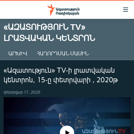
Մատչելիության
հղումներ
Անցնել
«ԱԶԱՏՈՒԹՅՈՒՆ TV»
հիմնական
ԱԶԱՏՈՒԹՅՈՒՆ TV
ԼՐԱՏՎԱԿԱՆ ԿԵՆՏՐՈՆ
բովանդակությանը
ՀԱՅԱՍՏԱՆ
Անցնել
հիմնական
ՔԱՂԱՔԱԿԱՆ
ԱՐԽԻՎ
ՀԱՂՈՐԴՄԱՆ ՄԱՍԻՆ
մենյուին
ԸՆՏՐՈՒԹՅՈՒՆՆԵՐ 2026
Որոնում
«Ազատություն» TV-ի լրատվական
ԻՐԱՎՈՒՆՔ
կենտրոն, 15-ը փետրվարի , 2020թ
ՀԱՍԱՐԱԿՈՒԹՅՈՒՆ
փետրվար 17, 2020
ՏՆՏԵՍՈՒԹՅՈՒՆ
ՂԱՐԱԲԱՂ
ՊԱՏԵՐԱԶՄԻ 6 ՇԱԲԱԹՆԵՐԸ
ՏԱՐԱԾԱՇՐՋԱՆ
No media source currently available