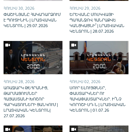
English
ՀՈՒԼԻՍ 30, 2026
ՀՈՒԼԻՍ 29, 2026
ՓԱՇԻՆՅԱՆԸ ՀԱԿԱԴԱՐՁՈՒՄ
ԵՐԵՎԱՆԸ ՄՈՍԿՎԱՅԻ
Русский
Է ՊՈՒՏԻՆԻՆ | ԼՐԱՏՎԱԿԱՆ
ՊԱՀԱՆՋՈՎ ՀԱՆՐԱՔՎԵ
ԿԵՆՏՐՈՆ | 29.07.2026
ԿԱՆՑԿԱՑՆԻ՞ | ԼՐԱՏՎԱԿԱՆ
ԿԵՆՏՐՈՆ | 28.07.2026
ՀԵՏԵՎԵՔ ՄԵԶ
«Ազատության» բոլոր կայքերը
ՀՈՒԼԻՍ 28, 2026
ՀՈՒԼԻՍ 02, 2026
ԱՌԱՋԱՐԿ ԹԵՀՐԱՆԻՑ,
ՍՈՒՐ ԵԼՈՒՅԹՆԵՐ,
ԹԱՐՄԱՑՈՒՄՆԵՐ
ՓԱՍՏԱՐԿՆԵՐ ՈՒ
ՀԱՅԱՍՏԱՆԻ ԽՈՇՈՐ
ՀԱԿԱՓԱՍՏԱՐԿՆԵՐ. Ի՞ՆՉ
ՀԱՐԿԱՏՈՒՆԵՐԻ ՑԱՆԿՈՒՄ |
ԿՈՐՈՇԻ ՍԴ-Ն | ԼՐԱՏՎԱԿԱՆ
ԼՐԱՏՎԱԿԱՆ ԿԵՆՏՐՈՆ|
ԿԵՆՏՐՈՆ | 01.07.26
27.07.2026