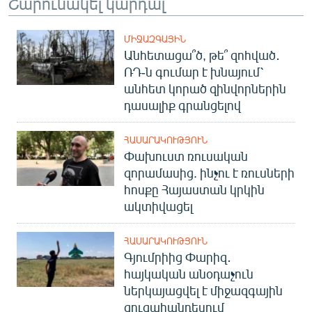
Շարունակել կարդալ
ՄԻՋԱԶԳԱՅԻՆ
Անհետացա՞ծ, թե՞ զոհված․
ՌԴ-ն գումար է խնայում՝
անհետ կորած զինվորներին
դասալիք գրանցելով
ՀԱՍԱՐԱԿՈՒԹՅՈՒՆ
Փախուստ ռուսական
զորամասից. ինչու է ռուսների
հոսքը Հայաստան կրկին
ակտիվացել
ՀԱՍԱՐԱԿՈՒԹՅՈՒՆ
Գյումրիից Փարիզ․
հայկական անօդաչուն
ներկայացվել է միջազգային
ցուցահանդեսում