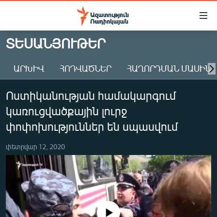
Մատչելիության
հղումներ
Անցնել
ՏԵՍԱՆՅՈՒԹԵՐ
հիմնական
ԱԶԱՏՈՒԹՅՈՒՆ TV
բովանդակությանը
ԱՐԽԻՎ
ՀՈԴՎԱԾՆԵՐ
ՀԱՂՈՐԴՄԱՆ ՄԱՍԻՆ
ՀԱՅԱՍՏԱՆ
Անցնել
հիմնական
ՔԱՂԱՔԱԿԱՆ
Ոստիկանության համակարգում
մենյուին
ԸՆՏՐՈՒԹՅՈՒՆՆԵՐ 2026
Որոնում
կառուցվածքային լուրջ
ԻՐԱՎՈՒՆՔ
փոփոխություններ են սպասվում
ՀԱՍԱՐԱԿՈՒԹՅՈՒՆ
փետրվար 12, 2020
ՏՆՏԵՍՈՒԹՅՈՒՆ
ՂԱՐԱԲԱՂ
ՊԱՏԵՐԱԶՄԻ 6 ՇԱԲԱԹՆԵՐԸ
ՏԱՐԱԾԱՇՐՋԱՆ
No media source currently available