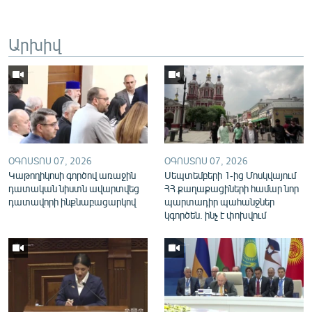
English
Русский
Արխիվ
ՀԵՏԵՎԵՔ ՄԵԶ
ՕԳՈՍՏՈՍ 07, 2026
ՕԳՈՍՏՈՍ 07, 2026
«Ազատության» բոլոր կայքերը
Կաթողիկոսի գործով առաջին
Սեպտեմբերի 1-ից Մոսկվայում
դատական նիստն ավարտվեց
ՀՀ քաղաքացիների համար նոր
դատավորի ինքնաբացարկով
պարտադիր պահանջներ
կգործեն. ինչ է փոխվում