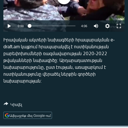
ՄԻՋԱԶԳԱՅԻՆ
ՄՇԱԿՈՒՅԹ
ՍՊՈՐՏ
Auto
0:00
4:06
ՄԵԿՆԱԲԱՆՈՒԹՅՈՒՆ
270p
Իրավական ակտերի նախագծերի հրապարակման e-
ՏՏ ԵՒ ԻՆՏԵՐՆԵՏ
draft.am կայքում հրապարակվել է ոստիկանության
360p
բարեփոխումների ռազմավարության 2020-2022
ԿՈՐՈՆԱՎԻՐՈՒՍ
404p
թվականների նախագիծը։ Արդարադատության
Auto
270p
360p
404p
ԱՐԽԻՎ
նախարարությունը, ըստ էության, առաջարկում է
ոստիկանությունը վերածել ներքին գործերի
ՏԵՍԱՆՅՈՒԹԵՐ
նախարարության։
ԲԱՆԱՎԵՃ
ՁԳՏԵԼՈՎ ԼԱՎԱԳՈՒՅՆԻՆ
Կիսվել
ՓՈԴՔԱՍԹ
Ավելացրեք մեզ Google-ում
Հայերեն