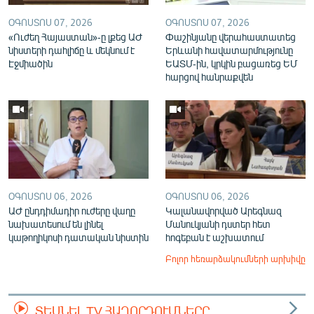
ՕԳՈՍՏՈՍ 07, 2026
ՕԳՈՍՏՈՍ 07, 2026
«Ուժեղ Հայաստան»-ը լքեց ԱԺ
Փաշինյանը վերահաստատեց
նիստերի դահլիճը և մեկնում է
Երևանի հավատարմությունը
Էջմիածին
ԵԱՏՄ-ին, կրկին բացառեց ԵՄ
հարցով հանրաքվեն
ՕԳՈՍՏՈՍ 06, 2026
ՕԳՈՍՏՈՍ 06, 2026
ԱԺ ընդդիմադիր ուժերը վաղը
Կալանավորված Արեգնազ
նախատեսում են լինել
Մանուկյանի դստեր հետ
կաթողիկոսի դատական նիստին
հոգեբան է աշխատում
Բոլոր հեռարձակումների արխիվը
ՏԵՍՆԵԼ TV ՀԱՂՈՐԴՈՒՄՆԵՐԸ