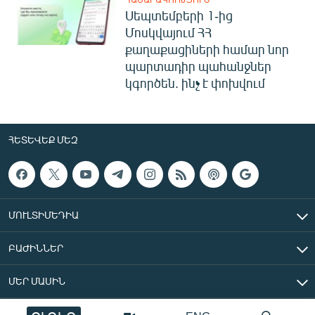
Սեպտեմբերի 1-ից
Մոսկվայում ՀՀ
քաղաքացիների համար նոր
պարտադիր պահանջներ
կգործեն. ինչ է փոխվում
ՀԵՏԵՎԵՔ ՄԵԶ
ՄՈՒԼՏԻՄԵԴԻԱ
ԲԱԺԻՆՆԵՐ
ՄԵՐ ՄԱՍԻՆ