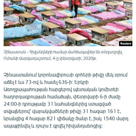
ՄԻՋԱԶԳԱՅԻՆ
ՄՇԱԿՈՒՅԹ
ՍՊՈՐՏ
ՄԵԿՆԱԲԱՆՈՒԹՅՈՒՆ
ՏՏ ԵՒ ԻՆՏԵՐՆԵՏ
Չինաստան - Հիվանդների համար մահճակալներ են տեղադրվել
Ուհանի մարզադաշտում, 4-ը փետրվարի, 2020թ.
ԿՈՐՈՆԱՎԻՐՈՒՍ
ԱՐԽԻՎ
Չինաստանում կորոնավիրուսի զոհերի թիվը մեկ օրում
ՏԵՍԱՆՅՈՒԹԵՐ
աճել է ևս 73-ով և հասել 636-ի։ Երկրի
Առողջապահության հարցերով պետական կոմիտեի
ԲԱՆԱՎԵՃ
հաղորդագրության համաձայն, փետրվարի 6-ի ժամը
ՁԳՏԵԼՈՎ ԼԱՎԱԳՈՒՅՆԻՆ
24։00-ի դրությամբ 31 նահանգներից ստացված
տվյալներով՝ վարակվածների թիվը 31 հազար 161 է,
ՓՈԴՔԱՍԹ
նրանցից 4 հազար 821 վիճակը ծանր է, իսկ 1540 մարդ
ապաքինվել և դուրս է գրվել հիվանդանոցից։
Հայերեն