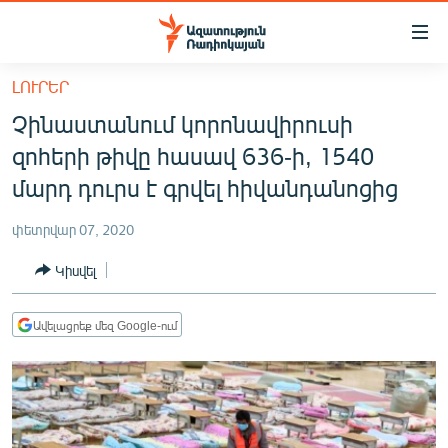
Մատչելիության
հղումներ
Անցնել
ԼՈՒՐԵՐ
հիմնական
ԱԶԱՏՈՒԹՅՈՒՆ TV
Չինաստանում կորոնավիրուսի
բովանդակությանը
ՀԱՅԱՍՏԱՆ
Անցնել
զոհերի թիվը հասավ 636-ի, 1540
հիմնական
ՔԱՂԱՔԱԿԱՆ
մարդ դուրս է գրվել հիվանդանոցից
մենյուին
ԸՆՏՐՈՒԹՅՈՒՆՆԵՐ 2026
Որոնում
փետրվար 07, 2020
ԻՐԱՎՈՒՆՔ
Կիսվել
ՀԱՍԱՐԱԿՈՒԹՅՈՒՆ
ՏՆՏԵՍՈՒԹՅՈՒՆ
Ավելացրեք մեզ Google-ում
ՂԱՐԱԲԱՂ
ՊԱՏԵՐԱԶՄԻ 6 ՇԱԲԱԹՆԵՐԸ
ՏԱՐԱԾԱՇՐՋԱՆ