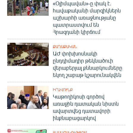
«Օլիմպավան»-ը փակ է.
հավաքականի մարզիկներն
աշխարհի առաջնությանը
պատրաստվում են
Հրազդանի կիրճում
ՔԱՂԱՔԱԿԱՆ
ԱԺ փոխխոսնակի
ընդդիմադիր թեկնածուի
վերաբերյալ քննարկումները
եկող շաբաթ կշարունակվեն
ԻՐԱՎՈՒՆՔ
Կաթողիկոսի գործով
առաջին դատական նիստն
ավարտվեց դատավորի
ինքնաբացարկով
ՀԱՍԱՐԱԿՈՒԹՅՈՒՆ