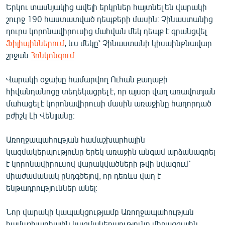
Երկու տասնյակից ավելի երկրներ հայտնել են վարակի
English
շուրջ 190 հաստատված դեպքերի մասին։ Չինաստանից
Русский
դուրս կորոնավիրուսից մահվան մեկ դեպք է գրանցվել
Ֆիլիպիններում
, ևս մեկը՝ Չինաստանի կիսաինքնավար
ՀԵՏԵՎԵՔ ՄԵԶ
շրջան
Հոնկոնգում
։
Վարակի օջախը համարվող Ուհան քաղաքի
հիվանդանոցը տեղեկացրել է, որ այսօր վաղ առավոտյան
մահացել է կորոնավիրուսի մասին առաջինը հաղորդած
բժիշկ Լի Վենլյանը։
«Ազատության» բոլոր կայքերը
Առողջապահության համաշխարհային
կազմակերպությունը երեկ առաջին անգամ արձանագրել
է կորոնավիրուսով վարակվածների թվի նվազում՝
միաժամանակ ընդգծելով, որ դեռևս վաղ է
ենթադրություններ անել։
Նոր վարակի կապակցությամբ Առողջապահության
համաշխարհային կազմակերպությունը միջազգային