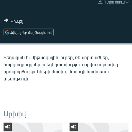
Ուղիղ հղում
ՄԻՋԱԶԳԱՅԻՆ
ՄՇԱԿՈՒՅԹ
Կիսվել
ՍՊՈՐՏ
Ավելացրեք մեզ Google-ում
ՄԵԿՆԱԲԱՆՈՒԹՅՈՒՆ
ՏՏ ԵՒ ԻՆՏԵՐՆԵՏ
Տեղական եւ միջազգային լուրեր, ռեպորտաժներ,
ԿՈՐՈՆԱՎԻՐՈՒՍ
հարցազրույցներ, տեղեկատվություն օրվա սպասվող
ԱՐԽԻՎ
իրադարձությունների մասին, մամուլի համառոտ
տեսություն:
ՏԵՍԱՆՅՈՒԹԵՐ
ԲԱՆԱՎԵՃ
ՁԳՏԵԼՈՎ ԼԱՎԱԳՈՒՅՆԻՆ
ՓՈԴՔԱՍԹ
Արխիվ
Հայերեն