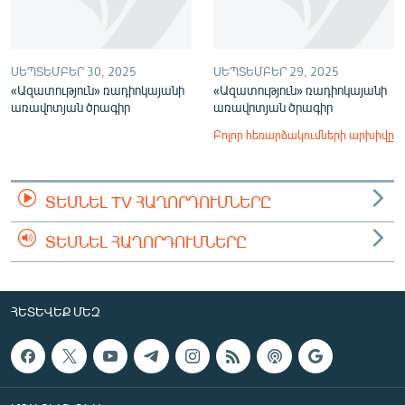
ՍԵՊՏԵՄԲԵՐ 30, 2025
ՍԵՊՏԵՄԲԵՐ 29, 2025
«Ազատություն» ռադիոկայանի
«Ազատություն» ռադիոկայանի
առավոտյան ծրագիր
առավոտյան ծրագիր
Բոլոր հեռարձակումների արխիվը
ՏԵՍՆԵԼ TV ՀԱՂՈՐԴՈՒՄՆԵՐԸ
ՏԵՍՆԵԼ ՀԱՂՈՐԴՈՒՄՆԵՐԸ
ՀԵՏԵՎԵՔ ՄԵԶ