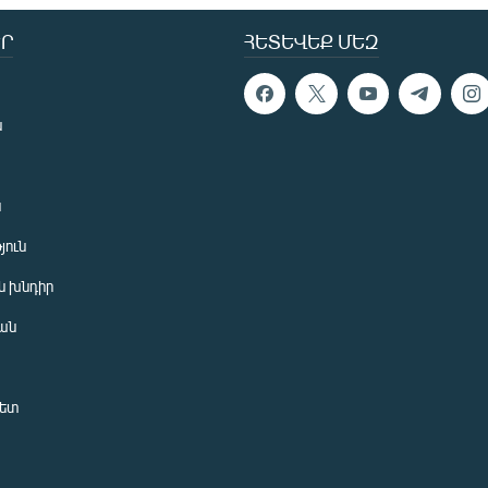
Ր
ՀԵՏԵՎԵՔ ՄԵԶ
ն
ն
յուն
 խնդիր
ան
նետ