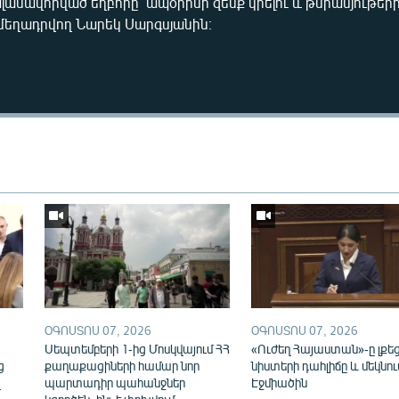
ալանավորված եղբորը՝ ապօրինի զենք կրելու և թմրանյութե
մեղադրվող Նարեկ Սարգսյանին։
Auto
270p
360p
ՕԳՈՍՏՈՍ 07, 2026
ՕԳՈՍՏՈՍ 07, 2026
ն
Սեպտեմբերի 1-ից Մոսկվայում ՀՀ
«Ուժեղ Հայաստան»-ը լքե
ց
քաղաքացիների համար նոր
նիստերի դահլիճը և մեկնու
վ
պարտադիր պահանջներ
Էջմիածին