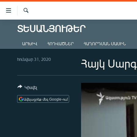
Մատչելիության
հղումներ
Որոնում
Անցնել
ՏԵՍԱՆՅՈՒԹԵՐ
ԱԶԱՏՈՒԹՅՈՒՆ TV
հիմնական
բովանդակությանը
ՀԱՅԱՍՏԱՆ
ԱՐԽԻՎ
ՀՈԴՎԱԾՆԵՐ
ՀԱՂՈՐԴՄԱՆ ՄԱՍԻՆ
Անցնել
ՔԱՂԱՔԱԿԱՆ
հիմնական
մենյուին
հունվար 31, 2020
Հայկ Սարգ
ԸՆՏՐՈՒԹՅՈՒՆՆԵՐ 2026
Որոնում
ԻՐԱՎՈՒՆՔ
ՀԱՍԱՐԱԿՈՒԹՅՈՒՆ
Կիսվել
ՏՆՏԵՍՈՒԹՅՈՒՆ
Ավելացրեք մեզ Google-ում
ՂԱՐԱԲԱՂ
ՊԱՏԵՐԱԶՄԻ 6 ՇԱԲԱԹՆԵՐԸ
ՏԱՐԱԾԱՇՐՋԱՆ