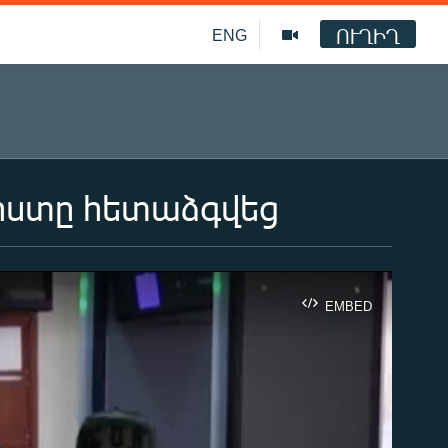
ՈՒՂԻՂ
ENG
իստը հետաձգվեց
EMBED