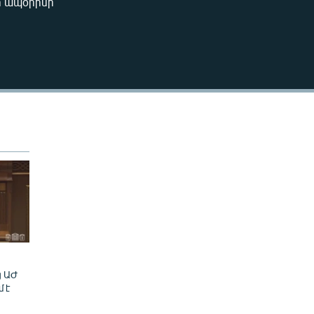
րի ապօրինի
404p
404p
ց ԱԺ
մ է