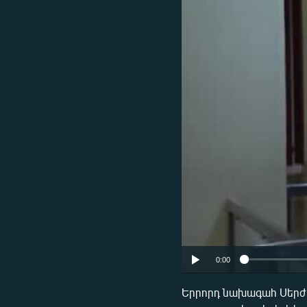
ՄԻՋԱԶԳԱՅԻՆ
ՄՇԱԿՈՒՅԹ
ՍՊՈՐՏ
ՄԵԿՆԱԲԱՆՈՒԹՅՈՒՆ
ՏՏ ԵՒ ԻՆՏԵՐՆԵՏ
ԿՈՐՈՆԱՎԻՐՈՒՍ
ԱՐԽԻՎ
ՏԵՍԱՆՅՈՒԹԵՐ
ԲԱՆԱՎԵՃ
ՁԳՏԵԼՈՎ ԼԱՎԱԳՈՒՅՆԻՆ
ՓՈԴՔԱՍԹ
0:00
Երրորդ նախագահ Սերժ Ս