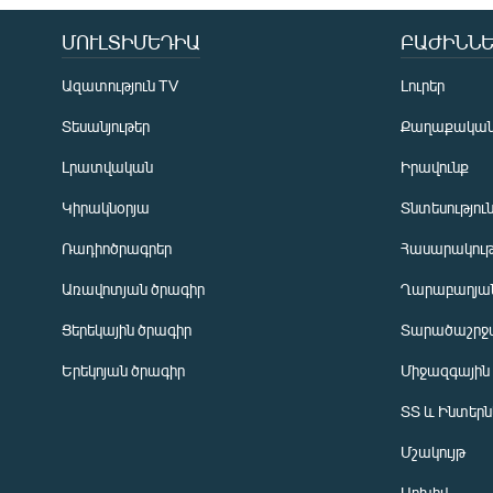
ՄՈՒԼՏԻՄԵԴԻԱ
ԲԱԺԻՆՆԵ
Ազատություն TV
Լուրեր
Տեսանյութեր
Քաղաքակա
Լրատվական
Իրավունք
Կիրակնօրյա
Տնտեսությու
Ռադիոծրագրեր
Հասարակութ
Առավոտյան ծրագիր
Ղարաբաղյան
Ցերեկային ծրագիր
Տարածաշրջ
Հայերեն
Երեկոյան ծրագիր
Միջազգային
English
ՏՏ և Ինտեր
Русский
Մշակույթ
ՀԵՏԵՎԵՔ ՄԵԶ
Արխիվ