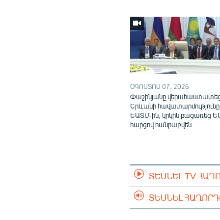
ՕԳՈՍՏՈՍ 07, 2026
Փաշինյանը վերահաստատե
Երևանի հավատարմությունը
ԵԱՏՄ-ին, կրկին բացառեց Ե
հարցով հանրաքվեն
ՏԵՍՆԵԼ TV ՀԱՂ
ՏԵՍՆԵԼ ՀԱՂՈՐ