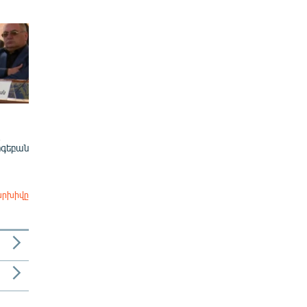
ոգեբան
արխիվը