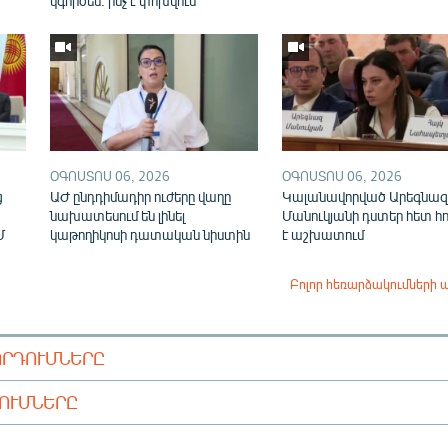
կգործեն. ինչ է փոխվում
ՕԳՈՍՏՈՍ 06, 2026
ՕԳՈՍՏՈՍ 06, 2026
ց
ԱԺ ընդդիմադիր ուժերը վաղը
Կալանավորված Արեգնազ
նախատեսում են լինել
Մանուկյանի դստեր հետ հ
Մ
կաթողիկոսի դատական նիստին
է աշխատում
Բոլոր հեռարձակումների 
ՈՐԴՈՒՄՆԵՐԸ
ԴՈՒՄՆԵՐԸ