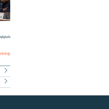
ոգեբան
արխիվը