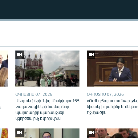
Auto
270p
360p
ՕԳՈՍՏՈՍ 07, 2026
ՕԳՈՍՏՈՍ 07, 2026
ն
Սեպտեմբերի 1-ից Մոսկվայում ՀՀ
«Ուժեղ Հայաստան»-ը լքե
ց
քաղաքացիների համար նոր
նիստերի դահլիճը և մեկնու
վ
պարտադիր պահանջներ
Էջմիածին
կգործեն. ինչ է փոխվում