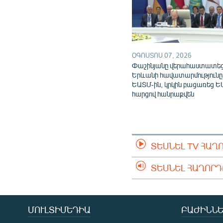
ՕԳՈՍՏՈՍ 07, 2026
Փաշինյանը վերահաստատե
Երևանի հավատարմությունը
ԵԱՏՄ-ին, կրկին բացառեց Ե
հարցով հանրաքվեն
ՏԵՍՆԵԼ TV ՀԱՂ
ՏԵՍՆԵԼ ՀԱՂՈՐ
ՄՈՒԼՏԻՄԵԴԻԱ
ԲԱԺԻՆՆԵ