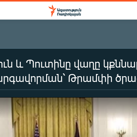
ւն և Պուտինը վաղը կքննա
արգավորման՝ Թրամփի ծրա