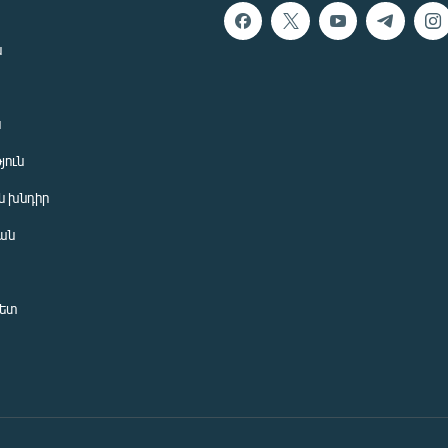
ն
ն
յուն
 խնդիր
ան
նետ