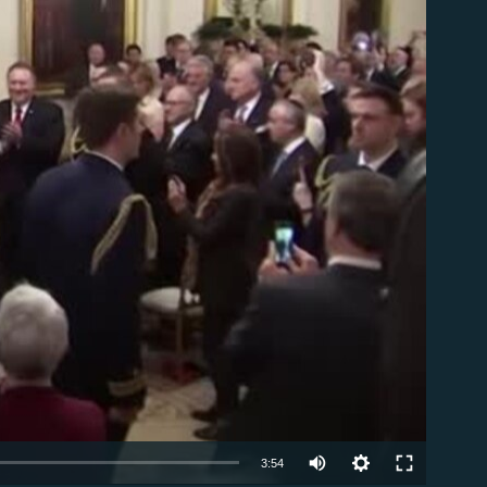
ble
Auto
3:54