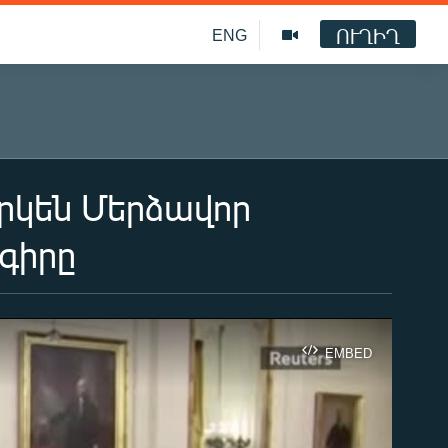
ՈՒՂԻՂ
ENG
րկեն Մերձավոր
գիրը
EMBED