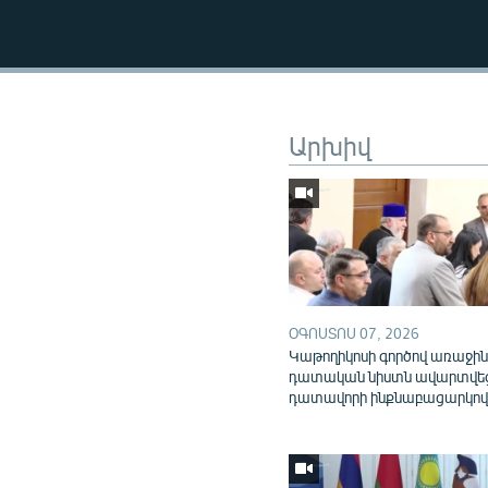
Արխիվ
ՕԳՈՍՏՈՍ 07, 2026
Կաթողիկոսի գործով առաջի
դատական նիստն ավարտվե
դատավորի ինքնաբացարկո