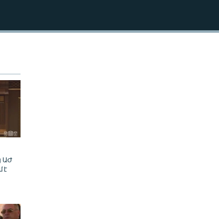
270p
EMBED
360p
404p
404p
ց ԱԺ
մ է