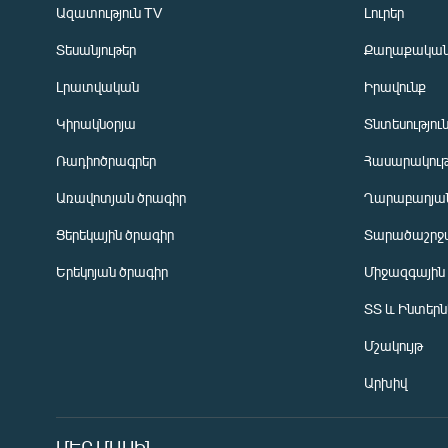
Ազատություն TV
Լուրեր
Տեսանյութեր
Քաղաքակա
Լրատվական
Իրավունք
Կիրակնօրյա
Տնտեսությու
Ռադիոծրագրեր
Հասարակութ
Առավոտյան ծրագիր
Ղարաբաղյան
Ցերեկային ծրագիր
Տարածաշրջ
Հայերեն
Երեկոյան ծրագիր
Միջազգային
English
ՏՏ և Ինտեր
Русский
Մշակույթ
ՀԵՏԵՎԵՔ ՄԵԶ
Արխիվ
ՄԵՐ ՄԱՍԻՆ