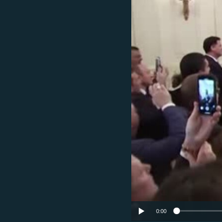
ՄԻՋԱԶԳԱՅԻՆ
ՄՇԱԿՈՒՅԹ
ՍՊՈՐՏ
ՄԵԿՆԱԲԱՆՈՒԹՅՈՒՆ
ՏՏ ԵՒ ԻՆՏԵՐՆԵՏ
ԿՈՐՈՆԱՎԻՐՈՒՍ
ԱՐԽԻՎ
ՏԵՍԱՆՅՈՒԹԵՐ
ԲԱՆԱՎԵՃ
ՁԳՏԵԼՈՎ ԼԱՎԱԳՈՒՅՆԻՆ
ՓՈԴՔԱՍԹ
0:00