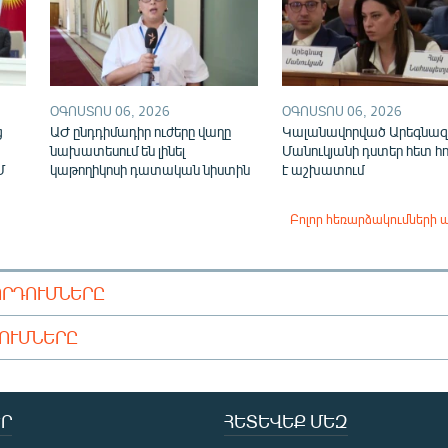
ՕԳՈՍՏՈՍ 06, 2026
ՕԳՈՍՏՈՍ 06, 2026
ց
ԱԺ ընդդիմադիր ուժերը վաղը
Կալանավորված Արեգնազ
նախատեսում են լինել
Մանուկյանի դստեր հետ հ
Մ
կաթողիկոսի դատական նիստին
է աշխատում
Բոլոր հեռարձակումների 
ՈՐԴՈՒՄՆԵՐԸ
ԴՈՒՄՆԵՐԸ
Ր
ՀԵՏԵՎԵՔ ՄԵԶ