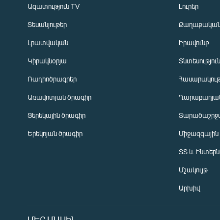
Ազատություն TV
Լուրեր
Տեսանյութեր
Քաղաքակա
Լրատվական
Իրավունք
Կիրակնօրյա
Տնտեսությու
Ռադիոծրագրեր
Հասարակութ
Առավոտյան ծրագիր
Ղարաբաղյան
Ցերեկային ծրագիր
Տարածաշրջ
Հայերեն
Երեկոյան ծրագիր
Միջազգային
English
ՏՏ և Ինտեր
Русский
Մշակույթ
ՀԵՏԵՎԵՔ ՄԵԶ
Արխիվ
ՄԵՐ ՄԱՍԻՆ