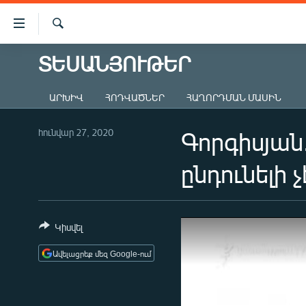
Մատչելիության
հղումներ
Որոնում
Անցնել
ՏԵՍԱՆՅՈՒԹԵՐ
ԱԶԱՏՈՒԹՅՈՒՆ TV
հիմնական
բովանդակությանը
ՀԱՅԱՍՏԱՆ
ԱՐԽԻՎ
ՀՈԴՎԱԾՆԵՐ
ՀԱՂՈՐԴՄԱՆ ՄԱՍԻՆ
Անցնել
ՔԱՂԱՔԱԿԱՆ
հիմնական
մենյուին
հունվար 27, 2020
Գորգիսյան
ԸՆՏՐՈՒԹՅՈՒՆՆԵՐ 2026
Որոնում
ԻՐԱՎՈՒՆՔ
ընդունելի
ՀԱՍԱՐԱԿՈՒԹՅՈՒՆ
ՏՆՏԵՍՈՒԹՅՈՒՆ
Կիսվել
ՂԱՐԱԲԱՂ
Ավելացրեք մեզ Google-ում
ՊԱՏԵՐԱԶՄԻ 6 ՇԱԲԱԹՆԵՐԸ
ՏԱՐԱԾԱՇՐՋԱՆ