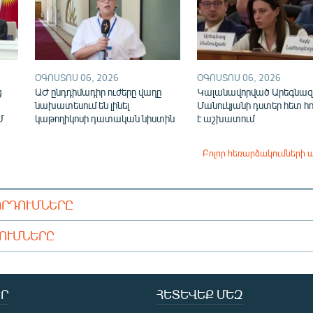
ՕԳՈՍՏՈՍ 06, 2026
ՕԳՈՍՏՈՍ 06, 2026
ց
ԱԺ ընդդիմադիր ուժերը վաղը
Կալանավորված Արեգնազ
նախատեսում են լինել
Մանուկյանի դստեր հետ հ
Մ
կաթողիկոսի դատական նիստին
է աշխատում
Բոլոր հեռարձակումների 
ՈՐԴՈՒՄՆԵՐԸ
ԴՈՒՄՆԵՐԸ
Ր
ՀԵՏԵՎԵՔ ՄԵԶ