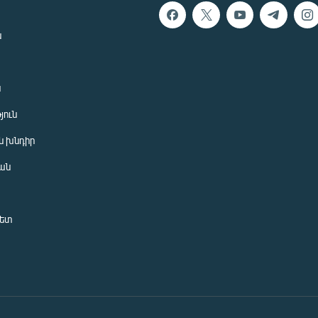
ն
ն
յուն
 խնդիր
ան
նետ