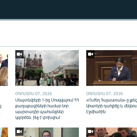
Auto
270p
360p
ՕԳՈՍՏՈՍ 07, 2026
ՕԳՈՍՏՈՍ 07, 2026
ն
Սեպտեմբերի 1-ից Մոսկվայում ՀՀ
«Ուժեղ Հայաստան»-ը լքե
ց
քաղաքացիների համար նոր
նիստերի դահլիճը և մեկնու
վ
պարտադիր պահանջներ
Էջմիածին
կգործեն. ինչ է փոխվում