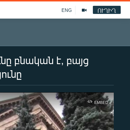
ՈՒՂԻՂ
ENG
նը բնական է, բայց
յունը
EMBED