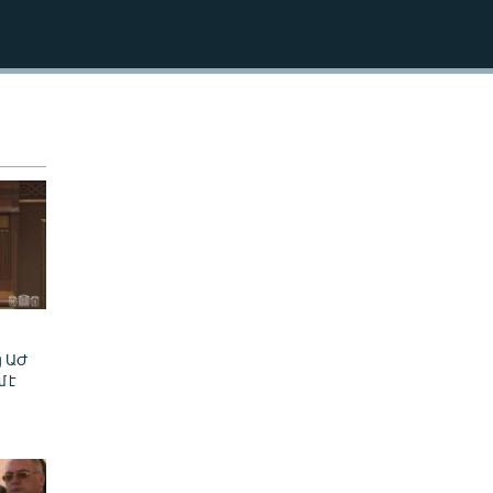
270p
EMBED
360p
404p
404p
ց ԱԺ
մ է