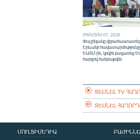
ՕԳՈՍՏՈՍ 07, 2026
Փաշինյանը վերահաստատե
Երևանի հավատարմությունը
ԵԱՏՄ-ին, կրկին բացառեց Ե
հարցով հանրաքվեն
ՏԵՍՆԵԼ TV ՀԱՂ
ՏԵՍՆԵԼ ՀԱՂՈՐ
ՄՈՒԼՏԻՄԵԴԻԱ
ԲԱԺԻՆՆԵ