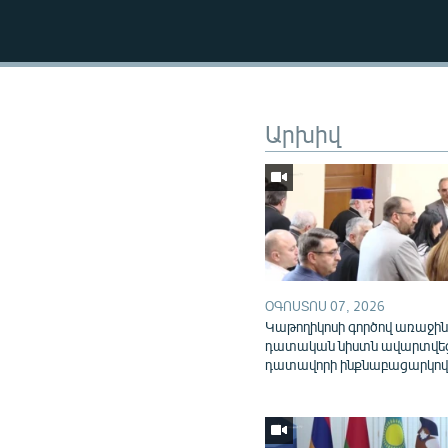
Արխիվ
ՕԳՈՍՏՈՍ 07, 2026
Կաթողիկոսի գործով առաջի
դատական նիստն ավարտվե
դատավորի ինքնաբացարկո