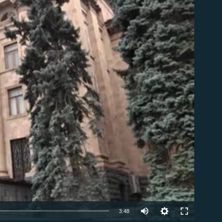
ble
Auto
3:48