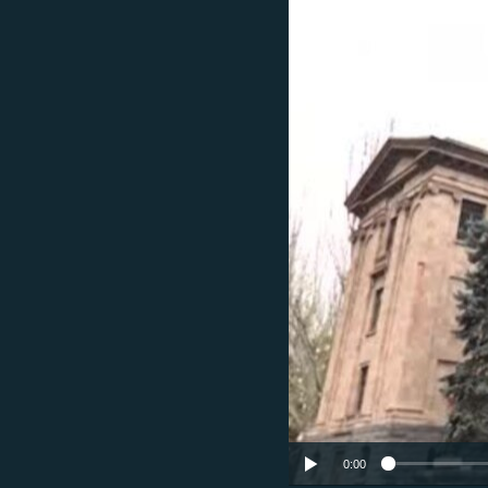
ՄԻՋԱԶԳԱՅԻՆ
ՄՇԱԿՈՒՅԹ
ՍՊՈՐՏ
ՄԵԿՆԱԲԱՆՈՒԹՅՈՒՆ
ՏՏ ԵՒ ԻՆՏԵՐՆԵՏ
ԿՈՐՈՆԱՎԻՐՈՒՍ
ԱՐԽԻՎ
ՏԵՍԱՆՅՈՒԹԵՐ
ԲԱՆԱՎԵՃ
ՁԳՏԵԼՈՎ ԼԱՎԱԳՈՒՅՆԻՆ
ՓՈԴՔԱՍԹ
0:00