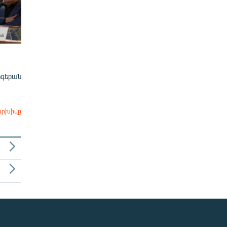
ոգեբան
արխիվը